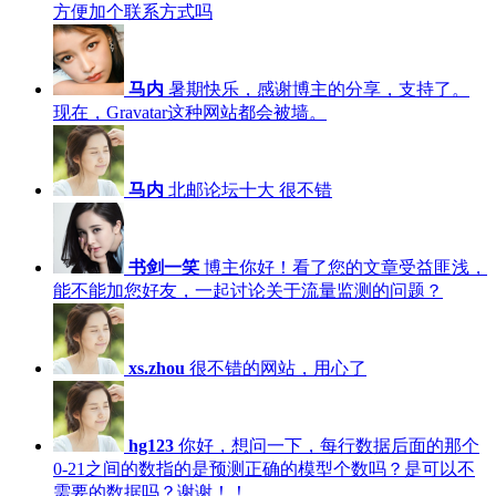
方便加个联系方式吗
马内
暑期快乐，感谢博主的分享，支持了。
现在，Gravatar这种网站都会被墙。
马内
北邮论坛十大 很不错
书剑一笑
博主你好！看了您的文章受益匪浅，
能不能加您好友，一起讨论关于流量监测的问题？
xs.zhou
很不错的网站，用心了
hg123
你好，想问一下，每行数据后面的那个
0-21之间的数指的是预测正确的模型个数吗？是可以不
需要的数据吗？谢谢！！