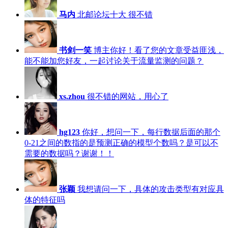
马内
北邮论坛十大 很不错
书剑一笑
博主你好！看了您的文章受益匪浅，
能不能加您好友，一起讨论关于流量监测的问题？
xs.zhou
很不错的网站，用心了
hg123
你好，想问一下，每行数据后面的那个
0-21之间的数指的是预测正确的模型个数吗？是可以不
需要的数据吗？谢谢！！
张颖
我想请问一下，具体的攻击类型有对应具
体的特征吗