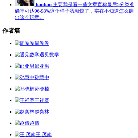
hanhan
主要我是看一些文章宣称最后5分类准
确率可达96-98%这个样子我就惊了，实在不知道怎么调
出这个玩意。
作者墙
周卷卷
遇见数学
邵亚男
孙慧中
孙晓楠
王祥赛
赵奕林
赵倩
王 茂南