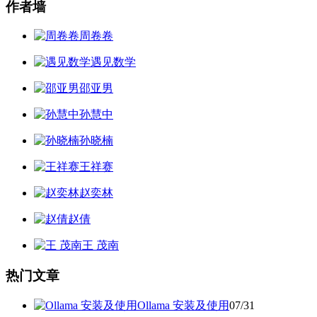
作者墙
周卷卷
遇见数学
邵亚男
孙慧中
孙晓楠
王祥赛
赵奕林
赵倩
王 茂南
热门文章
Ollama 安装及使用
07/31