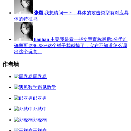
张颖
我想请问一下，具体的攻击类型有对应具
体的特征吗
hanhan
主要我是看一些文章宣称最后5分类准
确率可达96-98%这个样子我就惊了，实在不知道怎么调
出这个玩意。
作者墙
周卷卷
遇见数学
邵亚男
孙慧中
孙晓楠
王祥赛