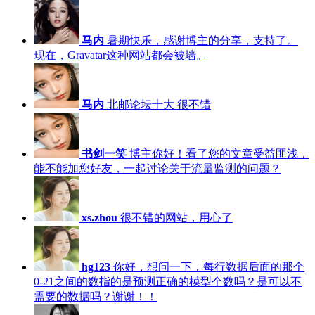
马内
暑期快乐，感谢博主的分享，支持了。
现在，Gravatar这种网站都会被墙。
马内
北邮论坛十大 很不错
书剑一笑
博主你好！看了您的文章受益匪浅，
能不能加您好友，一起讨论关于流量监测的问题？
xs.zhou
很不错的网站，用心了
hg123
你好，想问一下，每行数据后面的那个
0-21之间的数指的是预测正确的模型个数吗？是可以不
需要的数据吗？谢谢！！