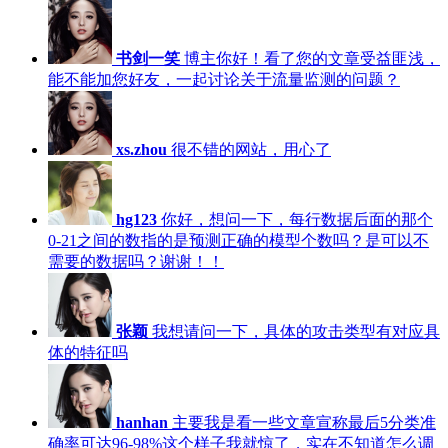
书剑一笑
博主你好！看了您的文章受益匪浅，
能不能加您好友，一起讨论关于流量监测的问题？
xs.zhou
很不错的网站，用心了
hg123
你好，想问一下，每行数据后面的那个
0-21之间的数指的是预测正确的模型个数吗？是可以不
需要的数据吗？谢谢！！
张颖
我想请问一下，具体的攻击类型有对应具
体的特征吗
hanhan
主要我是看一些文章宣称最后5分类准
确率可达96-98%这个样子我就惊了，实在不知道怎么调