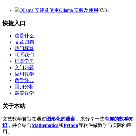
Ollama 安装及使用
07/31
快捷入口
这是什么
文章归档
热门标签
联系我们
机器学习
入门习题
应用数学
数学经典
回归分析
最美数学
关于本站
文艺数学君旨在通过
图形化的语言
，来分享一些
有趣的数学知
识
，并会结合
Mathematica
和
Python
等软件做数学与实际的应
用。