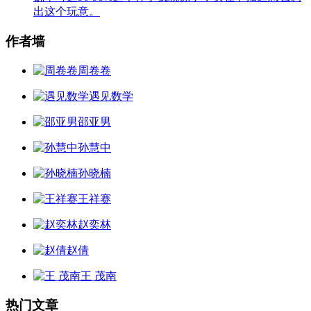
出这个玩意。
作者墙
周卷卷
遇见数学
邵亚男
孙慧中
孙晓楠
王祥赛
赵奕林
赵倩
王 茂南
热门文章