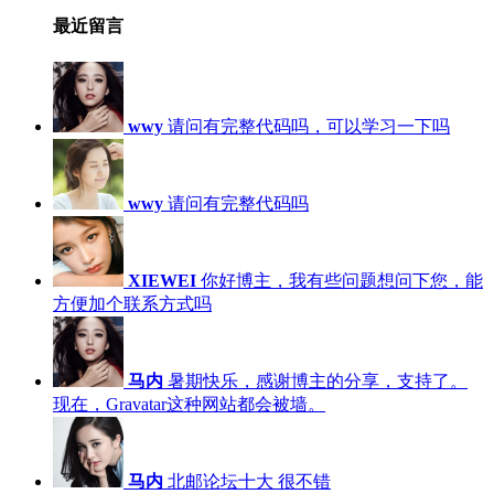
最近留言
wwy
请问有完整代码吗，可以学习一下吗
wwy
请问有完整代码吗
XIEWEI
你好博主，我有些问题想问下您，能
方便加个联系方式吗
马内
暑期快乐，感谢博主的分享，支持了。
现在，Gravatar这种网站都会被墙。
马内
北邮论坛十大 很不错