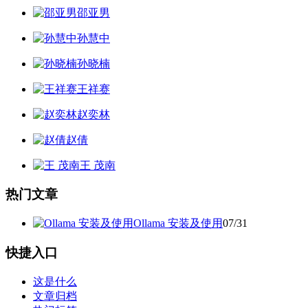
邵亚男
孙慧中
孙晓楠
王祥赛
赵奕林
赵倩
王 茂南
热门文章
Ollama 安装及使用
07/31
快捷入口
这是什么
文章归档