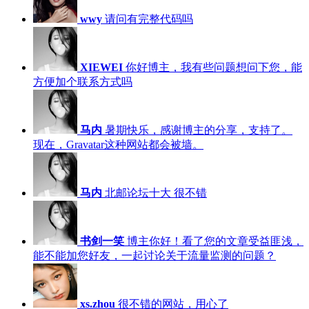
wwy
请问有完整代码吗
XIEWEI
你好博主，我有些问题想问下您，能
方便加个联系方式吗
马内
暑期快乐，感谢博主的分享，支持了。
现在，Gravatar这种网站都会被墙。
马内
北邮论坛十大 很不错
书剑一笑
博主你好！看了您的文章受益匪浅，
能不能加您好友，一起讨论关于流量监测的问题？
xs.zhou
很不错的网站，用心了