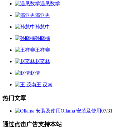
遇见数学
邵亚男
孙慧中
孙晓楠
王祥赛
赵奕林
赵倩
王 茂南
热门文章
Ollama 安装及使用
07/31
通过点击广告支持本站