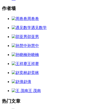
作者墙
周卷卷
遇见数学
邵亚男
孙慧中
孙晓楠
王祥赛
赵奕林
赵倩
王 茂南
热门文章