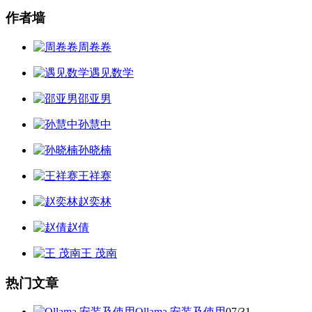
作者墙
周卷卷
遇见数学
邵亚男
孙慧中
孙晓楠
王祥赛
赵奕林
赵倩
王 茂南
热门文章
Ollama 安装及使用
07/31