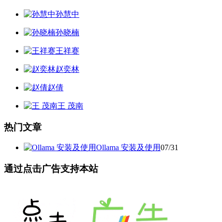
孙慧中
孙晓楠
王祥赛
赵奕林
赵倩
王 茂南
热门文章
Ollama 安装及使用
07/31
通过点击广告支持本站