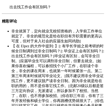
出去找工作会有区别吗？
精彩评论
非全就算了，定向就业无校招资格的，入学前工作单位
就定了。非全的规范化是给在职但有升职需要的更高认
可度，但对于未入社会的应届生如同鸡肋||
【 在 Elpez 的大作中提到: 】||: 有学长学姐之前考研的时
候全日制调到过非全日制吗？||: 毕业证上会有区别吗？||:
出去找工作会有区别吗？||毕业证有区别，会写非全日
制。||应届毕业生可以调剂非全日制，但要去就业。||如
果你喜欢编程，可以春招找个小厂工作，在职读个非
全，非全的课在周末，也就第一年时候紧张一点。第二
第三年周末时候就写毕业论文。||我不建议用非全毕业证
找工作，更不建议脱产读非全日制。因为非全就是给在
职的用的，而不是你靠它找工作。||北邮20级以后都是签
三方定向协议，无派遣证，所以参加不了校招。当然
了，在职，也不用参加校招。||你在职三年后，你有了三
年开发经验和硕士学位，你再跳槽优势就很大了。||你也
可以找其它工作，三年后以研究生学历报考公务员和事