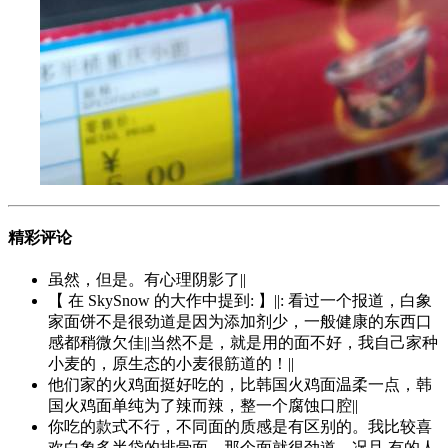
精彩评论
虽然，但是。有心理阴影了||
【 在 SkySnow 的大作中提到: 】||: 看过一个报道，白象
家面饼不是很劲道是因为添加剂少，一般健康的东西口
感都稍微欠佳||当然不是，就是用的面不好，我自己家种
小麦的，原生态的小麦很筋道的！||
他们家的火鸡面挺好吃的，比韩国火鸡面温柔一点，韩
国火鸡面单纯为了辣而辣，整一个腐蚀口腔||
你吃的款式不行，不同面的质感是有区别的。我比较喜
欢白象多半袋的排骨面，那个面就很劲道。况且 有的人