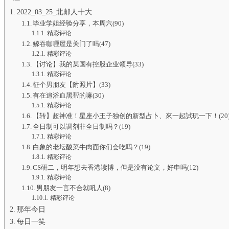
2022_03_25_北邮人十大
毕业学姐经验分享，本周六(90)
精彩评论
鲸吞咖喱屋是关门了吗(47)
精彩评论
【讨论】我的某国有控股企业领导(33)
精彩评论
征个男朋友【附照片】(33)
有在追浴血黑帮的嘛(30)
精彩评论
【转】超神准！星座小王子独创的新型占卜、來一起試玩一下！(20
全日制可以调剂非全日制吗？(19)
精彩评论
白象的老坛酸菜牛肉面你们会吃吗？(19)
精彩评论
CS研二，明年想去香港读博，但是没有论文，好申吗(12)
精彩评论
男朋友一言不合就吼人(8)
精彩评论
那年今日
每日一笑