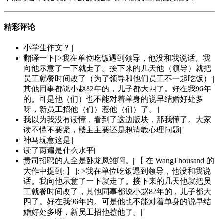
精彩评论
小学生作文？||
翻译一下||>我在单位吃饭遇到领导，他没和我说话。我
向他示意了一下就走了。接下来的几天他（领导）就把
员工就餐时间改了（为了领导和他们员工不一起吃饭）||
其他同事都说小赵82年的，儿子都大四了。好在我96年
的。可是他（们）也不能对着单身的说早结婚好处多
呀，新员工招他（们）惹他（们）了。||
我以为我没有读懂，看到了这边版块，那我懂了。大家
读不懂不要紧，楼主主要还是想请教心理问题||
神马玩意这是||
读了两遍是什么水平||
贵司招聘的人全是卧龙凤雏啊。||【 在 WangThousand 的
大作中提到: 】||: >我在单位吃饭遇到领导，他没和我说
话。我向他示意了一下就走了。接下来的几天他就把员
工就餐时间改了，其他同事都说小赵82年的，儿子都大
四了。好在我96年的。可是他也不能对着单身的说早结
婚好处多呀，新员工招他惹他了。||