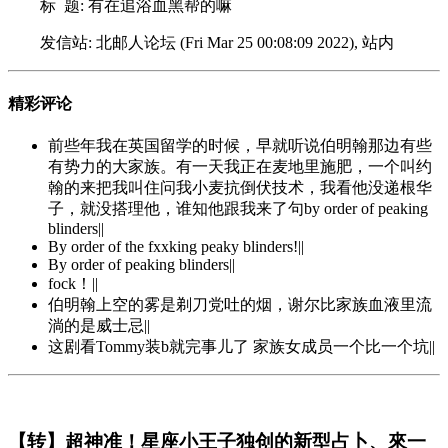
标 题: 有在追浴血黑帮的嘛
发信站: 北邮人论坛 (Fri Mar 25 00:08:09 2022), 站内
精彩评论
前些年我在英国留学的时候，早就听说伯明翰那边有些
有势力的大家族。有一天我正在麦地里施肥，一个叫约
翰的来把我叫住问我小麦抗倒伏技术，我看他没递根华
子，就没搭理他，谁知他跟我来了句by order of peaking
blinders||
By order of the fxxking peaky blinders!||
By order of peaking blinders||
fock！||
伯明翰上空的雾是剃刀党吐的烟，谢尔比家族血液里流
淌的是威士忌||
这剧看Tommy装b就完事儿了 家族女成员一个比一个坑||
【转】超神准！星座小王子独创的新型占卜、來一