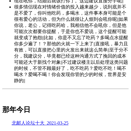
现在吼你，结婚后就该打你了。这边建议直接分手呢||
很多情侣现在对情绪价值的投入越来越少，说到底并不
是不爱了，你叫他吃药，多喝水，这件事本身可能是个
很有爱心的活动，但为什么就很让人烦到会吼你呢||如果
你说，老公，记得吃药哈，我相信他不会吼你，但是他
可能次次都要你提醒，于是你也不爱说，这个提醒可能
就变成了抱怨||比如，你是不又忘了吃药？多喝点水提醒
你多少遍了！？那他的火就一下上来了||直接吼，暴力且
有效，可以直接把心里的火发出来就这么简单||至于分不
分，我建议分，毕竟都已经这种沟通方式了挽回的成本
可能还大于新找个对象||不过建议楼主以后处理这类问题
的时候，不管不顾最好了，吃不吃药？爱吃不吃！喝不
喝水？爱喝不喝！你会发现你管的少的时候，世界是安
静的||
那年今日
北邮人论坛十大_2021-03-25