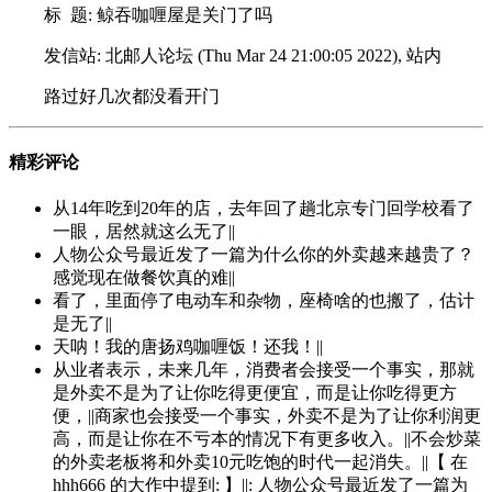
标 题: 鲸吞咖喱屋是关门了吗
发信站: 北邮人论坛 (Thu Mar 24 21:00:05 2022), 站内
路过好几次都没看开门
精彩评论
从14年吃到20年的店，去年回了趟北京专门回学校看了
一眼，居然就这么无了||
人物公众号最近发了一篇为什么你的外卖越来越贵了？
感觉现在做餐饮真的难||
看了，里面停了电动车和杂物，座椅啥的也搬了，估计
是无了||
天呐！我的唐扬鸡咖喱饭！还我！||
从业者表示，未来几年，消费者会接受一个事实，那就
是外卖不是为了让你吃得更便宜，而是让你吃得更方
便，||商家也会接受一个事实，外卖不是为了让你利润更
高，而是让你在不亏本的情况下有更多收入。||不会炒菜
的外卖老板将和外卖10元吃饱的时代一起消失。||【 在
hhh666 的大作中提到: 】||: 人物公众号最近发了一篇为