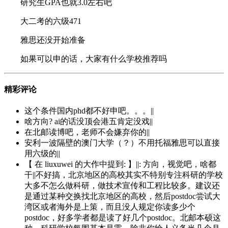
研究生GPA也就3.0左右吧
大二考的六级471
雅思还没开始准备
如果可以申的话，大家有什么学校推荐吗
精彩评论
这个条件国内phd都不好申吧。。。||
啥方向? ai的话没顶会港五肯定没戏||
在北邮读博吧，老师不会嫌弃你的||
安利一波隔壁的澳门大学（？）不用托福雅思可以直接
用六级的||
【 在 liuxuwei 的大作中提到: 】||: 方向，视觉吧，啥都
干||不好搞，北京地区的高校其实不特别专注科研的学校
大多不怎么做科研，做技术宣传和工程比较多。建议还
是通过某种交换找北京地区的高校，然后postdoc尝试大
湾区或者海外是上策，而且没人规定你读多少个
postdoc，好多学者都是读了好几个postdoc。北邮本硕这