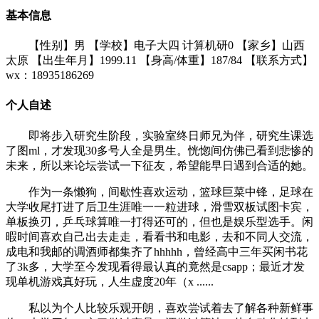
基本信息
【性别】男 【学校】电子大四 计算机研0 【家乡】山西
太原 【出生年月】1999.11 【身高/体重】187/84 【联系方式】
wx：18935186269
个人自述
即将步入研究生阶段，实验室终日师兄为伴，研究生课选
了图ml，才发现30多号人全是男生。恍惚间仿佛已看到悲惨的
未来，所以来论坛尝试一下征友，希望能早日遇到合适的她。
作为一条懒狗，间歇性喜欢运动，篮球巨菜中锋，足球在
大学收尾打进了后卫生涯唯一一粒进球，滑雪双板试图卡宾，
单板换刃，乒乓球算唯一打得还可的，但也是娱乐型选手。闲
暇时间喜欢自己出去走走，看看书和电影，去和不同人交流，
成电和我邮的调酒师都集齐了hhhhh，曾经高中三年买闲书花
了3k多，大学至今发现看得最认真的竟然是csapp；最近才发
现单机游戏真好玩，人生虚度20年（x ......
私以为个人比较乐观开朗，喜欢尝试着去了解各种新鲜事