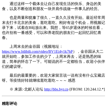
通过这样一个载体去让自己发现生活的快乐、身边的美
食，以及不断创造和朋友一块并肩作战做一件事儿的经历。
也是商量和犹豫了很久，一直久久没有开始。最近经常周
末去打卡北京的美食，逛吃逛吃。刚好有这个机会，用视频记
录下来，试着在B站放出来。我想，等65岁退休的时候在看，
也许别有一番感受，可以和养老院的朋友们一起回忆回忆青
春。
上周末去的金谷园（视频地址：
https://www.bilibili.com/video/BV1Ei4y1k7hP
），金谷园从大二
就开始吃，参加工作去的少了，上周末再去，还是熟悉的味
道，简单的怀念了一下。可能说的不一定都恰当，欢迎小伙伴
们的建议呀。
最后的最重要的，欢迎大家留言说一说有没有什么宝藏店
呀。等疫情好转就继续逛吃逛吃～～～ 感恩
※ 来源:·北邮人论坛
http://bbs.byr.cn
·[FROM: 120.244.12.*]
精彩评论