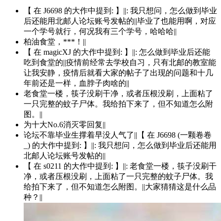
【 在 J6698 的大作中提到: 】||: 我只想问，怎么做到毕业
后还能用北邮人论坛账号发帖的||毕业了也能用啊，对应
一个学号就行，何况我有三个学号，哈哈哈||
柏油食堂，***！||
【 在 magicXJ 的大作中提到: 】||: 怎么做到毕业后还能
吃到食堂的||疫情前经常去学校自习，只有北邮的教室能
让我安静，疫情后就看大家的帖子了出现的问题和十几
年前还是一样，血脖子肉啥的||
老食堂一楼，筷子没刷干净，或者压根没刷，上面粘了
一只完整的蚊子尸体。我给拍下来了，但不知道怎么附
图。||
为十大No.6消灭零回复||
论坛不靠毕业生撑着早没人气了||【 在 J6698 (一颗卷卷
_) 的大作中提到: 】||: 我只想问，怎么做到毕业后还能用
北邮人论坛账号发帖的||
【 在 s0211 的大作中提到: 】||: 老食堂一楼，筷子没刷干
净，或者压根没刷，上面粘了一只完整的蚊子尸体。我
给拍下来了，但不知道怎么附图。||大家猜猜这是什么品
种？||