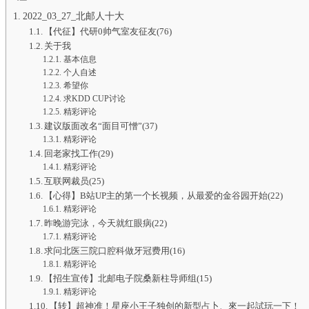
2022_03_27_北邮人十大
【代征】代研0帅气室友征友(76)
关于我
基本信息
个人自述
希望你
求KDD CUP讨论
精彩评论
建议版面改名“面目可憎”(37)
精彩评论
回老家找工作(29)
精彩评论
互联网裁员(25)
【心得】B站UP主的第一个长视频，从最爱的金谷园开始(22)
精彩评论
昨晚游完泳，今天就红眼病(22)
精彩评论
求问北医三院口腔科做牙冠费用(16)
精彩评论
【招生宣传】北邮电子院桑新柱导师组(15)
精彩评论
【转】超神准！星座小王子独创的新型占卜、來一起試玩一下！