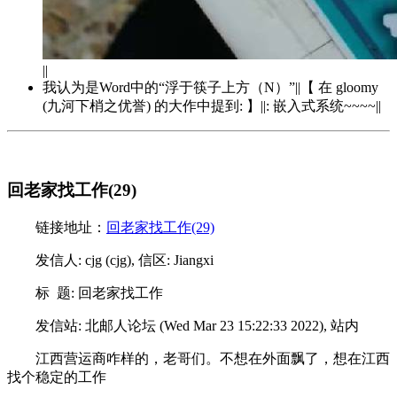
||
我认为是Word中的“浮于筷子上方（N）”||【 在 gloomy
(九河下梢之优誉) 的大作中提到: 】||: 嵌入式系统~~~~||
回老家找工作(29)
链接地址：
回老家找工作(29)
发信人: cjg (cjg), 信区: Jiangxi
标 题: 回老家找工作
发信站: 北邮人论坛 (Wed Mar 23 15:22:33 2022), 站内
江西营运商咋样的，老哥们。不想在外面飘了，想在江西
找个稳定的工作