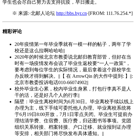
学生也会尽自己努力去支持抗疫，早日搬走。
※ 来源:·北邮人论坛
http://bbs.byr.cn
·[FROM: 111.76.254.*]
精彩评论
20年疫情第一年毕业季就有一模一样的帖子，两年了学
校还是这么拉啊哈哈哈||
2020年的时候北京市教委说北邮归教育部管，但好在当
时有一场疫情发布会说了毕业生返校要“一人一政策”，
要考虑到每位学生的实际情况，最后拿着这个跟校学生
办反映才得到解决。||【 在 ArrowQin 的大作中提到: 】||:
北京市教委投诉电话010-66074902||
校外毕业生心累，校内毕业生身累，打包行李真不是人
干的活，还是好几个人的行李||
隔壁：毕业生离校时间为6月30日。毕业离校手续以线上
办理为主，线下手续可委托他人办理。毕业离校系统将
于6月19日8:00开放，7月1日零点关闭。毕业生可提前办
理结清学费、住宿费、医疗费，归还图书等事项。党团
组织关系转接、档案转接、户口迁移、就业报到证办理
等安排，相关部门将尽快发布具体通知。||