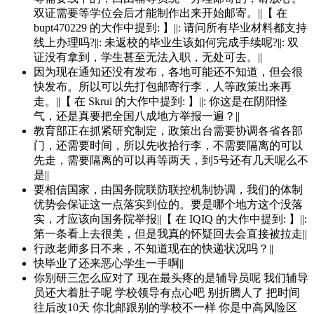
双证需要等学位会后才能制作出来开始邮寄。||【 在
bupt470229 的大作中提到: 】||: 请问所有毕业材料都支持
线上办理吗?||: 未返校的毕业生该如何完成手续呢?||: 双
证没有拿到，学生甚至无法入职，无处可去。||
因为现在通知还没有发布，各地可能还不知道，但会很
快发布。所以可以先打包邮寄行李，人等政策出来再
走。||【 在 Skrui 的大作中提到: 】||: 你这是在阴阳怪
气，还是真要把全国八成地方举报一遍？||
教育部正在抓紧研究制定，政策出台需要协调各省各部
门，还需要时间，所以先收拾行李，不需要隔离的可以
先走，需要隔离的可以再等两天，到5号还有几天呢么不
是||
要相信国家，由国务院联防联控机制协调，我们的体制
优势会保证这一点落实到位的。要是哪个地方这个没落
实，才应该向国务院举报||【 在 IQIQ 的大作中提到: 】||:
第一条看上去很美，但是我真的怀疑回去会直接被拉走||
行政老师多日不来，不知道现在的快递状况吗？||
快毕业了还来恶心学生一手啊||
你别研三怎么应对了 现在最头疼的是辅导员呢 我们辅导
员还大着肚子呢 学校领导有点心吧 别折腾人了 把时间
往后改10天 你北邮跟别的学校不一样 你是中高风险区