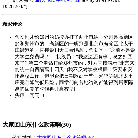
※ 来源:·
北邮人论坛手机客户端
bbs.byr.cn·[FROM:
10.28.204.*]
精彩评论
舍友刚才给郑州的防控办打了两个电话，分别是高新区
的和郑州市的，高新区的一听到是北京市海淀区北太平
庄街道的，直接说14天自费隔离，舍友问：“之前不是说
大学生免费吗？”，接线员：“我这边还有事，总之别回
来了”||第二个电话打给郑州市的，对方直接表示“北京来
的统一自费隔离十四天”||我不反对学校根据上级要求安
排离校工作，但能否把日期款延一些，起码等到北太平
庄完全降为低风险，同学们向各地咨询都能得到居家隔
离的回复的时候再让离校？||
头疼，同问+1||
大家回山东什么政策啊(30)
链接地址：
大家回山东什么政策啊(30)