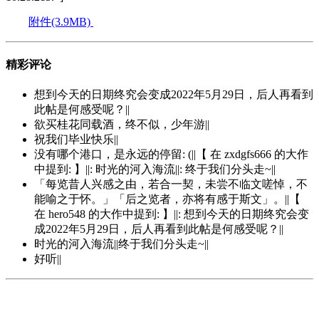
附件(3.9MB)
精彩评论
想到今天的日期终究会变成2022年5月29日，后人再看到
此帖是何感受呢？||
欲买桂花同载酒，终不似，少年游||
祝我们毕业快乐||
没有哪个港口，是永远的停留: (||【 在 zxdgfs666 的大作
中提到: 】||: 时光的河入海流||: 终于我们分头走~||
「每览昔人兴感之由，若合一契，未尝不临文嗟悼，不
能喻之于怀。」「后之览者，亦将有感于斯文」。||【
在 hero548 的大作中提到: 】||: 想到今天的日期终究会变
成2022年5月29日，后人再看到此帖是何感受呢？||
时光的河入海流||终于我们分头走~||
好听||