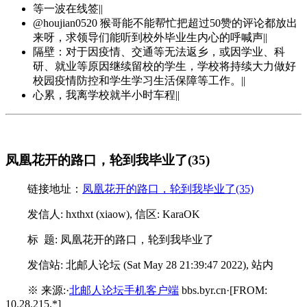
等一波在线签||
@houjian0520 猴哥能不能帮忙把超过50赞的评论都放出
来呀，求领导们能听到校外毕业生内心的呼喊声||
隔壁：对于因疫情、交通等无法返乡，或因学业、科
研、就业等原因继续留校的学生，学校将持续大力做好
校园疫情防控和学生学习生活保障等工作。||
心累，我离学校就半小时车程||
凤凰花开的路口，轮到我毕业了(35)
链接地址：
凤凰花开的路口，轮到我毕业了(35)
发信人: hxthxt (xiaow), 信区: KaraOK
标 题: 凤凰花开的路口，轮到我毕业了
发信站: 北邮人论坛 (Sat May 28 21:39:47 2022), 站内
※ 来源:·
北邮人论坛手机客户端
bbs.byr.cn·[FROM:
10.28.215.*]