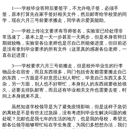
1~~~学校毕业答辩后要签字，不允许电子签，必须手
签，原本打算先在家手签好相关文件，然后邮寄给学校里的同
学，现在六月三号前要求搬走，同学表示爱莫能助。
2~~~学校上传论文要求有导师签名，实验室已经处理非
常迅速了，基本上是一天一步甚至一天两步，但是本身答辩日
期就较晚，实验室各位老师也是尽自己所能催进度，但目前还
是没有拿到毕业要求的所有文件（这里真的感谢各位老师，一
直在赶进度）
3~~~学校要求六月三号前搬走，但是校外毕业生的行李
物品全在宿舍，而且东西很多，同门包括舍友都需要搬走自己
的东西，一方面是不好意思让别人帮忙，毕竟自己东西又多又
杂，另一方面，别人也不好帮忙，本身别人的东西就要收拾很
久，还要去排队邮寄，而且还有毕业相关文件也需要去签，时
间上本身就来不及。
虽然知道学校领导是为了避免疫情影响，但是这样子急切
的离校是不是有些太过急躁，没有考虑到毕业生解决问题的难
处呢？北邮也是我七年的生活的地方，也是我的母校，希望北
邮各位领导能够帮忙站在学生角度，为我们多想想办法，我们