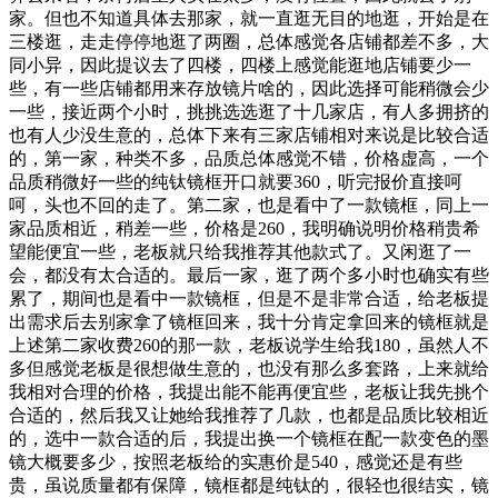
家。但也不知道具体去那家，就一直逛无目的地逛，开始是在
三楼逛，走走停停地逛了两圈，总体感觉各店铺都差不多，大
同小异，因此提议去了四楼，四楼上感觉能逛地店铺要少一
些，有一些店铺都用来存放镜片啥的，因此选择可能稍微会少
一些，接近两个小时，挑挑选选逛了十几家店，有人多拥挤的
也有人少没生意的，总体下来有三家店铺相对来说是比较合适
的，第一家，种类不多，品质总体感觉不错，价格虚高，一个
品质稍微好一些的纯钛镜框开口就要360，听完报价直接呵
呵，头也不回的走了。第二家，也是看中了一款镜框，同上一
家品质相近，稍差一些，价格是260，我明确说明价格稍贵希
望能便宜一些，老板就只给我推荐其他款式了。又闲逛了一
会，都没有太合适的。最后一家，逛了两个多小时也确实有些
累了，期间也是看中一款镜框，但是不是非常合适，给老板提
出需求后去别家拿了镜框回来，我十分肯定拿回来的镜框就是
上述第二家收费260的那一款，老板说学生给我180，虽然人不
多但感觉老板是很想做生意的，也没有那么多套路，上来就给
我相对合理的价格，我提出能不能再便宜些，老板让我先挑个
合适的，然后我又让她给我推荐了几款，也都是品质比较相近
的，选中一款合适的后，我提出换一个镜框在配一款变色的墨
镜大概要多少，按照老板给的实惠价是540，感觉还是有些
贵，虽说质量都有保障，镜框都是纯钛的，很轻也很结实，镜