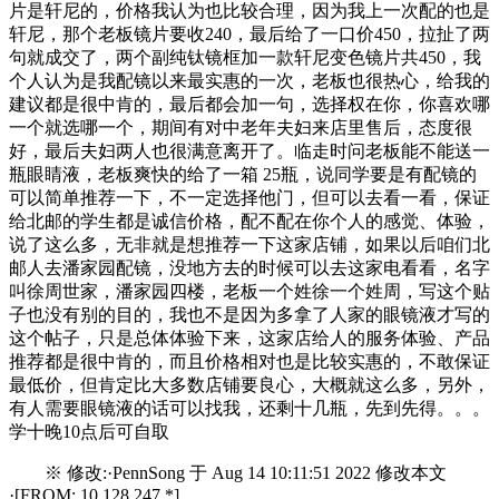
片是轩尼的，价格我认为也比较合理，因为我上一次配的也是
轩尼，那个老板镜片要收240，最后给了一口价450，拉扯了两
句就成交了，两个副纯钛镜框加一款轩尼变色镜片共450，我
个人认为是我配镜以来最实惠的一次，老板也很热心，给我的
建议都是很中肯的，最后都会加一句，选择权在你，你喜欢哪
一个就选哪一个，期间有对中老年夫妇来店里售后，态度很
好，最后夫妇两人也很满意离开了。临走时问老板能不能送一
瓶眼睛液，老板爽快的给了一箱 25瓶，说同学要是有配镜的
可以简单推荐一下，不一定选择他门，但可以去看一看，保证
给北邮的学生都是诚信价格，配不配在你个人的感觉、体验，
说了这么多，无非就是想推荐一下这家店铺，如果以后咱们北
邮人去潘家园配镜，没地方去的时候可以去这家电看看，名字
叫徐周世家，潘家园四楼，老板一个姓徐一个姓周，写这个贴
子也没有别的目的，我也不是因为多拿了人家的眼镜液才写的
这个帖子，只是总体体验下来，这家店给人的服务体验、产品
推荐都是很中肯的，而且价格相对也是比较实惠的，不敢保证
最低价，但肯定比大多数店铺要良心，大概就这么多，另外，
有人需要眼镜液的话可以找我，还剩十几瓶，先到先得。。。
学十晚10点后可自取
※ 修改:·PennSong 于 Aug 14 10:11:51 2022 修改本文
·[FROM: 10.128.247.*]