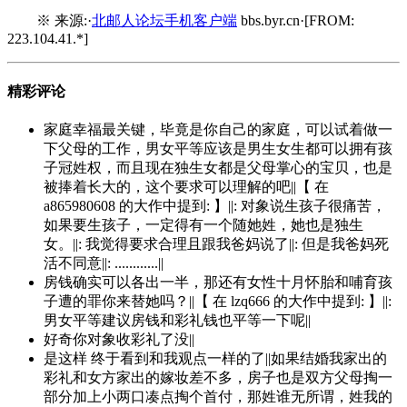
※ 来源:·
北邮人论坛手机客户端
bbs.byr.cn·[FROM:
223.104.41.*]
精彩评论
家庭幸福最关键，毕竟是你自己的家庭，可以试着做一
下父母的工作，男女平等应该是男生女生都可以拥有孩
子冠姓权，而且现在独生女都是父母掌心的宝贝，也是
被捧着长大的，这个要求可以理解的吧||【 在
a865980608 的大作中提到: 】||: 对象说生孩子很痛苦，
如果要生孩子，一定得有一个随她姓，她也是独生
女。||: 我觉得要求合理且跟我爸妈说了||: 但是我爸妈死
活不同意||: ............||
房钱确实可以各出一半，那还有女性十月怀胎和哺育孩
子遭的罪你来替她吗？||【 在 lzq666 的大作中提到: 】||:
男女平等建议房钱和彩礼钱也平等一下呢||
好奇你对象收彩礼了没||
是这样 终于看到和我观点一样的了||如果结婚我家出的
彩礼和女方家出的嫁妆差不多，房子也是双方父母掏一
部分加上小两口凑点掏个首付，那姓谁无所谓，姓我的