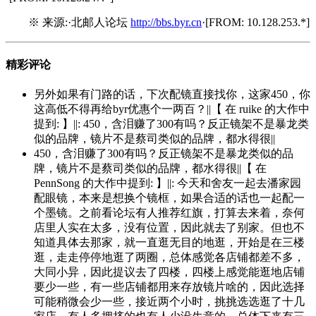
※ 来源:·北邮人论坛
http://bbs.byr.cn
·[FROM: 10.128.253.*]
精彩评论
另外如果有门路的话，下次配镜直接找你，这家450，你
这高低不得再给byr优惠个一两百？||【 在 ruike 的大作中
提到: 】||: 450，含泪赚了300有吗？反正镜架不是暴龙类
似的品牌，镜片不是蔡司类似的品牌，都水得很||
450，含泪赚了300有吗？反正镜架不是暴龙类似的品
牌，镜片不是蔡司类似的品牌，都水得很||【 在
PennSong 的大作中提到: 】||: 今天和舍友一起去潘家园
配眼镜，本来是想换个镜框，如果合适的话也一起配一
个墨镜。之前看论坛有人推荐红旗，打算去来着，奈何
店里人实在太多，没有位置，因此就去了别家。但也不
知道具体去那家，就一直逛无目的地逛，开始是在三楼
逛，走走停停地逛了两圈，总体感觉各店铺都差不多，
大同小异，因此提议去了四楼，四楼上感觉能逛地店铺
要少一些，有一些店铺都用来存放镜片啥的，因此选择
可能稍微会少一些，接近两个小时，挑挑选选逛了十几