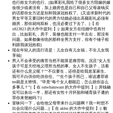
也行姓女方的也行。||如果彩礼我给了很多女方陪嫁的嫁
妆很少或者没有，加上婚房也是自己和自己父母凑钱买
的话那你女方还是别和我谈冠姓权了。||又追求新时代的
男女平等又要旧时代的男方结婚必须出高额彩礼必须有
婚房，那你就纯双标，也没必要过下去了。||【 在
x823823 的大作中提到: 】||: 如果女方在结婚中也有付
出，比如彩礼，房子，装修也能支付一半左右，那没有
问题。如果都像传统的那样全男方支付，你有个锤子权
利跟我谈冠姓权||
现在年轻人的流行语是：儿女自有儿女福，不生儿女我
享福||
男人不会承受的痛苦当然不能算是痛苦啦。况且“女人生
孩子可是天经地义理所当然的事。女人不生孩子，活着
还有什么意义呢？”“不仅要生，还得是给我老某家生。
我可不白供你吃供你住。”“生个孩子而已，谁说遭罪谁
tm就是太矫情。”毕竟“每个女人都能忍，怎么就你这么
多事儿？”||【 在 eatwhatuwant 的大作中提到: 】||: 房钱确
实可以各出一半，那还有女性十月怀胎和哺育孩子遭的
罪你来替她吗？||
冒昧问一下，会给他父母带来什么问题啊？我一时想不
出会出现什么问题…||【 在 aklsn 的大作中提到: 】||: 貌