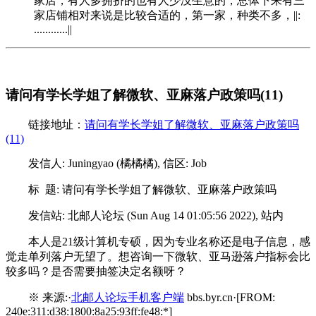
家店，有人多拥挤的也有人少没生意的，总体下来有三
家店铺相对来说是比较合适的，第一家，种类不多，||:
............||
请问有学长学姐了解微软、亚麻落户政策吗(11)
链接地址：
请问有学长学姐了解微软、亚麻落户政策吗
(11)
发信人: Juningyao (橘橘橘), 信区: Job
标 题: 请问有学长学姐了解微软、亚麻落户政策吗
发信站: 北邮人论坛 (Sun Aug 14 01:05:56 2022), 站内
本人是21级计算机专硕，因为专业名称还是电子信息，感
觉走单列落户无望了。想咨询一下微软、亚马逊落户指标会比
较多吗？是否需要抽签决定名额呀？
※ 来源:·
北邮人论坛手机客户端
bbs.byr.cn·[FROM:
240e:311:d38:1800:8a25:93ff:fe48:*]