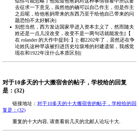
似你可能忽略了他知道他爸妈对这种事情很看中所以要
去征求一下意见，虽然他的确可以自己作主，但是作主
之后呢，给他爸妈带来的东西乃至于给他自己带来的问
题恐怕不太好解决||
别想当然，西方发达国家早进入资本主义了，然而随夫
姓还是一点儿没改变，改变不是一两句话就能发生||【
在 rolander 的大作中提到: 】||: 都2202年了，居然还在争
论姓氏这种早该被扫进历史垃圾堆的封建遗留，我感觉
现在和1922年没什么本质区别||
对于10多天的十大搬宿舍的帖子，学校给的回复
是：(32)
链接地址：
对于10多天的十大搬宿舍的帖子，学校给的回
复是：(32)
重复的十大内容, 请查看前几天的北邮人论坛十大.