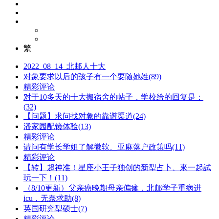
繁
2022_08_14_北邮人十大
对象要求以后的孩子有一个要随她姓(89)
精彩评论
对于10多天的十大搬宿舍的帖子，学校给的回复是：
(32)
【问题】求问找对象的靠谱渠道(24)
潘家园配镜体验(13)
精彩评论
请问有学长学姐了解微软、亚麻落户政策吗(11)
精彩评论
【转】超神准！星座小王子独创的新型占卜、來一起試
玩一下！(11)
（8/10更新）父亲癌晚期母亲偏瘫，北邮学子重病进
icu，无奈求助(8)
英国研究型硕士(7)
精彩评论