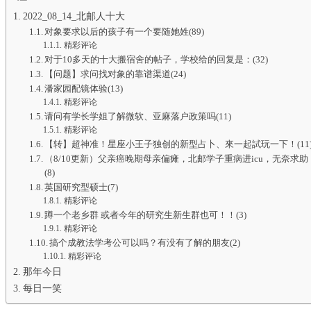
2022_08_14_北邮人十大
对象要求以后的孩子有一个要随她姓(89)
精彩评论
对于10多天的十大搬宿舍的帖子，学校给的回复是：(32)
【问题】求问找对象的靠谱渠道(24)
潘家园配镜体验(13)
精彩评论
请问有学长学姐了解微软、亚麻落户政策吗(11)
精彩评论
【转】超神准！星座小王子独创的新型占卜、來一起試玩一下！(11
（8/10更新）父亲癌晚期母亲偏瘫，北邮学子重病进icu，无奈求助
(8)
英国研究型硕士(7)
精彩评论
蹲一个老乡群 或者今年的研究生新生群也可！！(3)
精彩评论
搞个成教法学考公可以吗？有没有了解的朋友(2)
精彩评论
那年今日
每日一笑