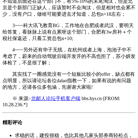
不知道后面还在这个部门不，有5%-10%的末尾淘汰，但是北
京是个新部门正缺人，应该暂时不会淘汰，但是相对也会累不
少，没有户口，做啥可能要进去才知道，总包n+18左右；
3~~~科大讯飞教育BG，工作地在合肥或者武汉，要明天
给答复，看脉脉上说有点累呀这个部门，合肥有3w房补＋个
税社保返还，只看工资总包n+10;
4~~~另外还有华子无线，在杭州或者上海，泡池子中不
考虑了，蔚来的自动驾驶后端开发开的不高也拒了，苏小妍发
体检了，不是很了解；
其实找了一圈感觉没有一个短板比较小的offer，缺点都有
点明显，所以请论坛各位dalao指教一下，如果有说的有问题
的地方，还请各位多包涵，先谢谢大家啦!
※ 来源:·
北邮人论坛手机客户端
bbs.byr.cn·[FROM:
10.28.236.*]
精彩评论
求稳的话，建投很稳，也比其他几家头部券商轻松点，