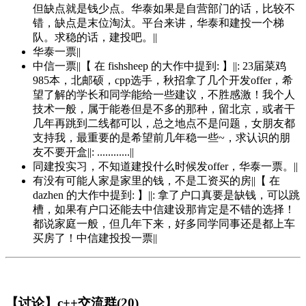
但缺点就是钱少点。华泰如果是自营部门的话，比较不
错，缺点是末位淘汰。平台来讲，华泰和建投一个梯
队。求稳的话，建投吧。||
华泰一票||
中信一票||【 在 fishsheep 的大作中提到: 】||: 23届菜鸡
985本，北邮硕，cpp选手，秋招拿了几个开发offer，希
望了解的学长和同学能给一些建议，不胜感激！我个人
技术一般，属于能卷但是不多的那种，留北京，或者干
几年再跳到二线都可以，总之地点不是问题，女朋友都
支持我，最重要的是希望前几年稳一些~，求认识的朋
友不要开盒||: ............||
同建投实习，不知道建投什么时候发offer，华泰一票。||
有没有可能人家是家里的钱，不是工资买的房||【 在
dazhen 的大作中提到: 】||: 拿了户口真要是缺钱，可以跳
槽，如果有户口还能去中信建设那肯定是不错的选择！
都说家庭一般，但几年下来，好多同学同事还是都上车
买房了！中信建投投一票||
【讨论】c++交流群(20)