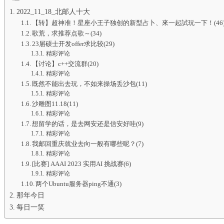
2022_11_18_北邮人十大
【转】超神准！星座小王子独创的新型占卜、來一起試玩一下！(46
歌荒，求推荐点歌～(34)
23届硕士开发offer求比较(29)
精彩评论
【讨论】c++交流群(20)
精彩评论
既然不能出去玩，不如来操场丢沙包(11)
精彩评论
沙雕图11.18(11)
精彩评论
想留学的话，是去网安还是信安好哇(9)
精彩评论
我邮回重庆就业去向一般有哪些呢？(7)
精彩评论
[比赛] AAAI 2023 实用AI 挑战赛(6)
精彩评论
两个Ubuntu服务器ping不通(3)
那年今日
每日一笑