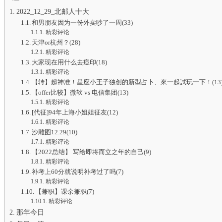
2022_12_29_北邮人十大
和男朋友因为一份外卖吵了一周(33)
精彩评论
天津or杭州？(28)
精彩评论
大家现在用什么去痘印(18)
精彩评论
【转】超神准！星座小王子独创的新型占卜、來一起試玩一下！(13
【offer比较】微软 vs 电信集团(13)
精彩评论
[代征]94年上海小姐姐征友(12)
精彩评论
沙雕图12.29(10)
精彩评论
【2022总结】 写给即将而立之年的自己(9)
精彩评论
补考上60分就说明补考过了吗(7)
精彩评论
【兼职】课余兼职(7)
精彩评论
那年今日