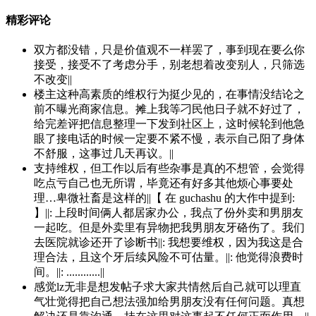
精彩评论
双方都没错，只是价值观不一样罢了，事到现在要么你
接受，接受不了考虑分手，别老想着改变别人，只筛选
不改变||
楼主这种高素质的维权行为挺少见的，在事情没结论之
前不曝光商家信息。摊上我等刁民他日子就不好过了，
给完差评把信息整理一下发到社区上，这时候轮到他急
眼了接电话的时候一定要不紧不慢，表示自己阳了身体
不舒服，这事过几天再议。||
支持维权，但工作以后有些杂事是真的不想管，会觉得
吃点亏自己也无所谓，毕竟还有好多其他烦心事要处
理…卑微社畜是这样的||【 在 guchashu 的大作中提到:
】||: 上段时间俩人都居家办公，我点了份外卖和男朋友
一起吃。但是外卖里有异物把我男朋友牙硌伤了。我们
去医院就诊还开了诊断书||: 我想要维权，因为我这是合
理合法，且这个牙后续风险不可估量。||: 他觉得浪费时
间。||: ............||
感觉lz无非是想发帖子求大家共情然后自己就可以理直
气壮觉得把自己想法强加给男朋友没有任何问题。真想