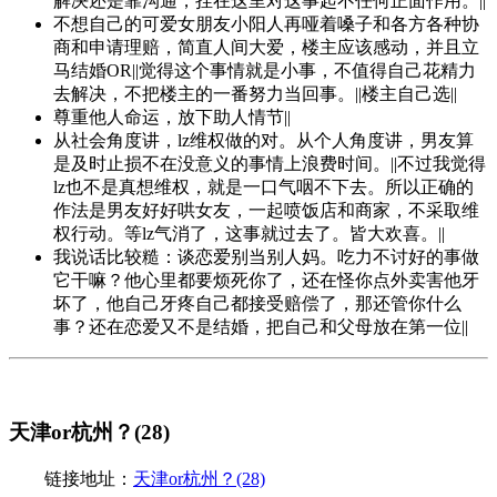
解决还是靠沟通，挂在这里对这事起不任何正面作用。||
不想自己的可爱女朋友小阳人再哑着嗓子和各方各种协
商和申请理赔，简直人间大爱，楼主应该感动，并且立
马结婚OR||觉得这个事情就是小事，不值得自己花精力
去解决，不把楼主的一番努力当回事。||楼主自己选||
尊重他人命运，放下助人情节||
从社会角度讲，lz维权做的对。从个人角度讲，男友算
是及时止损不在没意义的事情上浪费时间。||不过我觉得
lz也不是真想维权，就是一口气咽不下去。所以正确的
作法是男友好好哄女友，一起喷饭店和商家，不采取维
权行动。等lz气消了，这事就过去了。皆大欢喜。||
我说话比较糙：谈恋爱别当别人妈。吃力不讨好的事做
它干嘛？他心里都要烦死你了，还在怪你点外卖害他牙
坏了，他自己牙疼自己都接受赔偿了，那还管你什么
事？还在恋爱又不是结婚，把自己和父母放在第一位||
天津or杭州？(28)
链接地址：
天津or杭州？(28)