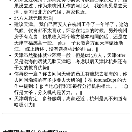
果没去过，作为来杭州工作的河北人，我的意见是去天
津，更习惯北方的气候，离家也近。||
北方人就无脑天津||
建议天津。 我自己西安人在杭州工作了一年半了，这边
气候、饮食都不太喜欢，怀念在北京的时候。另外杭州
房子有点贵，如果收入两个地方基本相同的话，还是在
天津幸福感高一些。 plus ，子女教育方面天津碾压浙
江。||综上所述，没有选择杭州的理由。||
天津虽然整体就业环境一般，但是lz北方人，天津offer
又是渤海的话就无脑天津吧，考虑以后天津比杭州还有
子女的教育优势||
你再说一遍？你去问问天研的员工有谁想去渤海的，你
去问问渤海的有多少要去天研的||【 在 fortuneBupt 的大
作中提到: 】||: 当地总行和某银行分行机构相比。。||: 总
行是大爷，分支机构是苦力。。||
天津啊肯定，多舒服啊，离家还近，杭州是真不知道有
啥吸引力||