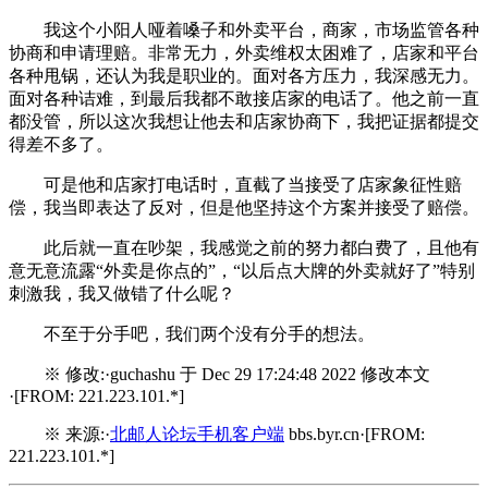
我这个小阳人哑着嗓子和外卖平台，商家，市场监管各种
协商和申请理赔。非常无力，外卖维权太困难了，店家和平台
各种甩锅，还认为我是职业的。面对各方压力，我深感无力。
面对各种诘难，到最后我都不敢接店家的电话了。他之前一直
都没管，所以这次我想让他去和店家协商下，我把证据都提交
得差不多了。
可是他和店家打电话时，直截了当接受了店家象征性赔
偿，我当即表达了反对，但是他坚持这个方案并接受了赔偿。
此后就一直在吵架，我感觉之前的努力都白费了，且他有
意无意流露“外卖是你点的”，“以后点大牌的外卖就好了”特别
刺激我，我又做错了什么呢？
不至于分手吧，我们两个没有分手的想法。
※ 修改:·guchashu 于 Dec 29 17:24:48 2022 修改本文
·[FROM: 221.223.101.*]
※ 来源:·
北邮人论坛手机客户端
bbs.byr.cn·[FROM:
221.223.101.*]