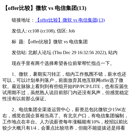
【offer比较】微软 vs 电信集团(13)
链接地址：
【offer比较】微软 vs 电信集团(13)
发信人: cc108 (cc108), 信区: Job
标 题: 【offer比较】微软 vs 电信集团
发信站: 北邮人论坛 (Thu Dec 29 16:32:56 2022), 站内
现在手里有两个选择希望各位前辈帮忙指点一下。
1、微软，暑期实习转正，组内工作氛围不错，薪水也还
可以，可以计划单列落户，前面放弃其他互联网offer选了微
软。最近脉脉上看到到有些组开始PIP/PCP/LITE，也有应届生
试用期不过，虽然熟人说目前部门内还没有风声，但感觉稳定
性没有以前那么保证。
2、电信集团全渠道运营中心，薪资总包比微软少15W左
右，感觉在国企算相当高了。有北京户口，有电信集团编制，
工作地点在丰台。人力说薪资每年涨幅能有10%，校招以前比
较少大概只有1/4，会重点比较培养，但能不能提拔还是得看