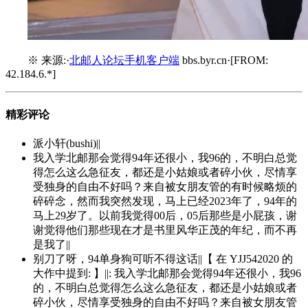
※ 来源:·
北邮人论坛手机客户端
bbs.byr.cn·[FROM:
42.184.6.*]
精彩评论
派小轩(bushi)||
我入学北邮那会觉得94年还很小，我96的，不明白总觉
得怎么这么急征友，都还是小姑娘或者碎小伙，尽情享
受独身的自由不好吗？来自被女朋友管的有时候略烦的
碎碎念，然而我突然发现，马上已经2023年了，94年的
马上29岁了。以前我觉得00后，05后那些是小屁孩，谢
谢觉得他们那些现在才是书里风华正茂的年纪，而不再
是我了||
别刀了呀，94单身狗可听不得这话||【 在 YJJ542020 的
大作中提到: 】||: 我入学北邮那会觉得94年还很小，我96
的，不明白总觉得怎么这么急征友，都还是小姑娘或者
碎小伙，尽情享受独身的自由不好吗？来自被女朋友管