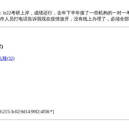
023.3.3||: 背景：lz22考研上岸，成绩还行，去年下半年接了
电话告诉我现在疫情放开，没有线上办理了，必须全部线下，本想再等等他
)
(32)
:215:3c02:9d14:99f2:4f58:*]