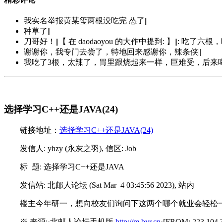
我实名举报黄某玺两根没吃完 怂了||
种草了||
刀哥好！||【 在 daodaoyou 的大作中提到: 】||:
谢谢你，我专门去尝了，特地回来感谢你，辣条侠||
我吃了3根，太辣了，胃里跟烧起来一样，巨难受，后来喝
选择学习C++还是JAVA(24)
链接地址：
选择学习C++还是JAVA(24)
发信人: yhzy (永灰之羽), 信区: Job
标 题: 选择学习C++还是JAVA
发信站: 北邮人论坛 (Sat Mar 4 03:45:56 2023), 站内
楼主今年研一，想向校友们询问下这两个哪个就业会轻松
※ 来源:·北邮人论坛手机版
http://m.byr.cn
·[FROM: 223.104.