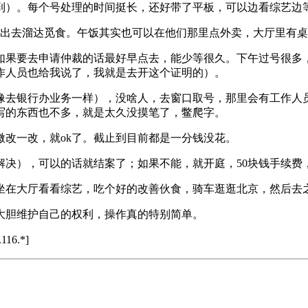
到）。每个号处理的时间挺长，还好带了平板，可以边看综艺边
，于是出去溜达觅食。午饭其实也可以在他们那里点外卖，大厅里有
果要去申请仲裁的话最好早点去，能少等很久。下午过号很多，
作人员也给我说了，我就是去开这个证明的）。
像去银行办业务一样），没啥人，去窗口取号，那里会有工作人
写的东西也不多，就是太久没摸笔了，鳖爬字。
改一改，就ok了。截止到目前都是一分钱没花。
解决），可以的话就结案了；如果不能，就开庭，50块钱手续费
在大厅看看综艺，吃个好的改善伙食，骑车逛逛北京，然后去之
大胆维护自己的权利，操作真的特别简单。
116.*]