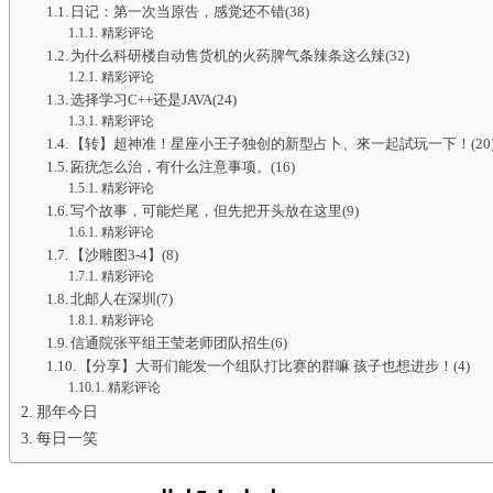
日记：第一次当原告，感觉还不错(38)
精彩评论
为什么科研楼自动售货机的火药脾气条辣条这么辣(32)
精彩评论
选择学习C++还是JAVA(24)
精彩评论
【转】超神准！星座小王子独创的新型占卜、來一起試玩一下！(20
跖疣怎么治，有什么注意事项。(16)
精彩评论
写个故事，可能烂尾，但先把开头放在这里(9)
精彩评论
【沙雕图3-4】(8)
精彩评论
北邮人在深圳(7)
精彩评论
信通院张平组王莹老师团队招生(6)
【分享】大哥们能发一个组队打比赛的群嘛 孩子也想进步！(4)
精彩评论
那年今日
每日一笑