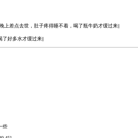
 吃了六根，晚上差点去世，肚子疼得睡不着，喝了瓶牛奶才缓过来||
了好多水才缓过来||
一些
39.45]