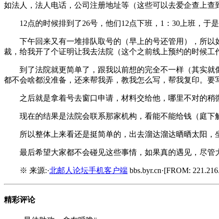
如法人，法人电话，公司注册地址等（这些可以去爱企查上查
12点的时候排到了26号，他们12点下班，1：30上班
下午回来又有一堆排队取号的（早上的号还管用），所以如
裁，给我开了个证明让我去法院（这个之前线上预约的时候工
到了法院就更简单了，跟我以前想的完全不一样（其实就
都不会啥都没准备，还来帮我弄，教我怎么写，帮我复印。要
之后就是拿着号去窗口申请，材料交给他，哪里不对的稍微
现在的结果是法院会联系那家机构，看能不能给钱（庭下
所以整体上来看还是挺简单的，出去溜达溜达晒晒太阳，坐
最后希望大家都不会碰见这些事情，如果真的遇见，尽管
※ 来源:·
北邮人论坛手机客户端
bbs.byr.cn·[FROM: 221.216.
精彩评论