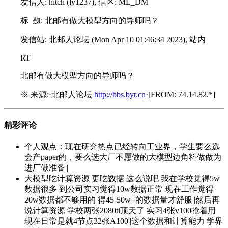
发信人: hitch (ly1237), 信区: ML_DM
标 题: 北邮有做大模型方向的导师吗？
发信站: 北邮人论坛 (Mon Apr 10 01:46:34 2023), 站内
RT
北邮有做大模型方向的导师吗？
※ 来源:·北邮人论坛
http://bbs.byr.cn
·[FROM: 74.14.82.*]
精彩评论
个人观点：现在研究热点已经转向工业界，学生要么选
会产paper的，要么选大厂不愿做的大模型边角料做做为
进厂做准备||
大模型吃计算资源 更吃数据 这么说吧 我在学校觉得5w
数据很多 到公司实习觉得10w数据正常 现在工作觉得
20w数据都不够用的 得45-50w+的数据量才舒服||然后再
说计算资源 学校两张2080ti顶天了 实习4张v100抢着用
现在日常是就4节点32张A100||这个数据和计算能力 学界