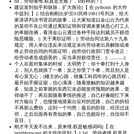
bd，劳动者维.权真是太难了，lz好样的！||
建议发到知乎和脉脉，扩大舆论||【 在 pythonic 的大作
中提到: 】||: 结合刚刚出炉京01民终10813号判决，给大
家讲讲判决书背后的故事，让大家知道以金山云为代表
的某些不良公司通过离职证明和背调来要挟恶心打工人
的卑鄙伎俩，看清金山云通过各种手段达到裁员不赔偿
险恶嘴脸。||: 关于离职证明：||: 劳动合同法第八十九条
规定，用人单位违反本法规定未向劳动者出具解除或者
终止劳动合同的书面证明，由劳动行政部门责令改正：
给劳动者造成损害的，应当承担赔偿责任。||: ............||
个人在面对集体的时候，太弱势了；你十拳打到十人身
上，别人也就挨了一拳；反之你受了十拳，而且别人是
有心算无心；||楼主的心路，很像工科四年的心路历程，
最开始手握证据，信心满满；随着接触的知识越来越
多，知道之前掌握的东西它未必能发挥预期的效果，觉
得做不了；再后面随着事情的推进，自己好像能扛下来
对方输出了，也慢慢地摸索出应对的思路，自己的拆招
不再那么费劲，达到一个均势；最后的阶段，经历过这
些，之后后面再有类似的事，自己也能应付，自信却不
盲目。||
刚才半天发不出来，原来维.权是敏感词吗||【 在
neighborwang 的大作中提到: 】||: bd，劳动者维.权真是