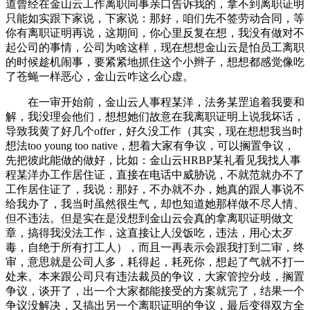
道曾经在金山云工作离职同事亲口告诉我的，拿不到离职证明
只能如实跟下家说，下家说：那好，咱们先不签劳动合同，等
你有离职证明再说，这期间，你心里反复在想，我没有做对不
起公司的事情，公司为啥这样，现在想想金山云是怕员工离职
的时候趁机闹事，要紧紧地抓住这个小辫子，想想都感觉像吃
了苍蝇一样恶心，金山云咋这么心虚。
在一审开始前，金山云人事程某洋，法务某罡追着我要和
解，我没理会他们，想想她们故意在我离职证明上说我坏话，
导致我黄了好几个offer，好久没工作（其实，现在想想我当时
想法too young too native，想着大家有争议，可以搁置争议，
先把彼此能做的做好，比如：金山云HRBP某礼看见我找人事
程某洋办工作居住证，直接在电话中威胁说，不就范就办不了
工作居住证了，我说：那好，不办就不办，她真的跟人事说不
给我办了，我当时虽然很生气，却也知道她那样做不尽人情、
但不违法。但是实在是没想到金山云会真的拿离职证明做文
章，搞得我没法工作，这直接让人没饭吃，违法，用心太歹
毒，自绝于所有打工人），而且一再表示会跟我打到二审，终
审，意思就是公司人多，耗得起，耗死你，想起了气就不打一
处来。本来跟公司只有违法裁员的争议，大家管控分歧，搁置
争议，谈开了，出一个大家都能接受的方案就完了，结果一个
争议没解决，又搞出另一个离职证明的争议，最后变得双方全