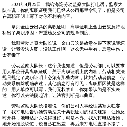
2021年4月25日，我给海淀劳动监察大队打电话，监察大
队长说：你的离职证明我们已经从公司那里拿到了，但是公司
在离职证明上写了对你不利的内容。
拿到金山云出具的离职证明，离职证明上金山云故意特地
标出了离职原因：严重违反公司的规章制度。
我跟劳动监察大队长说：金山云这是故意在跟下家说我坏
话，让我没法入职，没法工作啊，这么无中生有，恶意中伤，
太歹毒了
劳动监察大队长：这个我也知道，但是劳动部门可以要求
用人单位开具离职证明，关于离职证明上的内容，劳动相关法
规只规定了离职证明上必须有那些内容，比如劳动者信息，劳
动关系解除明确表述，其他信息可有可无，离职原因就是这样
的，用人单位可以写，我们无权禁止，你如果认为是不实表
述，你可以去法院起诉，让法官判断是非曲直。
劳动监察大队长接着说：你们公司人事经理某塞太狂妄
了，我打电话告诉她劳动法关于离职证明的相关规定，让她及
时开具，她电话那头说得挺好，就是不办。我又打电话给她，
她开始推脱说忙，说自己在出差，再后来打电话直接不接了，