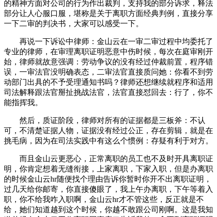
的精神方面对公司的行为作出裁判，支持我的部分诉求，释法
部分让人心服口服，堪称是关于离职方面经典判例，直接分享
一下二审的判决书，大家可以感受一下。
再说一下诉讼中律师：金山云在一审二审过程中均委托了
专业的律师，在审理离职证明恶意中伤时候，每次在庭审刚开
始，律师就故意强调：劳动争议的没有经过仲裁前置，程序错
误，一审法官没明确表态，二审法官直接质问她：你看不到劳
动部门出具的不予受理通知书吗？律师还想继续就程序和适用
司法解释跟法官掰扯挑战法官，法官直接怼回去：行了，你不
能指挥我。
然后，质证阶段，律师对所有的证据都是三板斧：不认
可，不清楚证据人物，证据没有经过公正，存在剪辑，就是在
挑毛病，因为在司法实践中有这么个惯例：存疑有利于对方。
而且金山云更恶心，正常离职的员工也不及时开具离职证
明，你肯定想着无缝衔接，上家离职，下家入职，但是办离职
的时候金山云hr随便找个理由告诉你暂时你开不出离职证明，
过几天给你邮寄，你直接傻眼了，我上午办离职，下午等着入
职，你不给我咋入职啊，金山云hr才不管这些，反正就是不
给，她们知道越到这个时候，你越不敢跟公司刚啊。这是我知