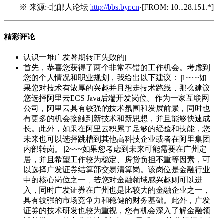
※ 来源:·北邮人论坛
http://bbs.byr.cn
·[FROM: 10.128.151.*]
精彩评论
认识一堆广发暑期转正失败的||
首先，恭喜您获得了两个非常不错的工作机会。考虑到
您的个人情况和职业规划，我给出以下建议：||1~~~如
果您对技术有浓厚的兴趣并且想走技术路线，那么建议
您选择阿里云ECS Java后端开发岗位。作为一家互联网
公司，阿里云具有较强的技术氛围和发展前景，同时也
有更多的机会接触到新技术和新思想，并且能够快速成
长。此外，如果在阿里云积累了足够的经验和技能，您
未来也可以选择跳槽到其他高科技企业或者在阿里集团
内部转岗。||2~~~如果您考虑到未来可能需要在广州定
居，并且希望工作较为稳定、房贷负担不重等因素，可
以选择广发证券结算部交易清算岗。该岗位是金融行业
中的核心岗位之一，若您对金融领域感兴趣则可以进
入，同时广发证券在广州也是比较大的金融企业之一，
具有较强的市场竞争力和稳健的财务基础。此外，广发
证券的技术研发也较为重视，您有机会深入了解金融领