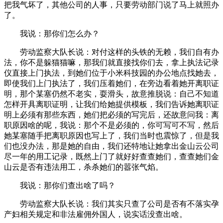
把我气坏了，其他公司的人事，只要劳动部门说了马上就照办
了。
我说：那你们怎么办？
劳动监察大队长说：对付这样的头铁的无赖，我们自有办
法，你不是躲猫猫嘛，那我们就直接找你们去，拿上执法记录
仪直接上门执法，到她们位于小米科技园的办公地点找她去，
即使我们上门执法了，我们压着她们，在旁边看着她开离职证
明，那个某塞仍然不老实，耍滑头，故意推脱说：自己不知道
怎样开具离职证明，让我们给她提供模板，我们告诉她离职证
明上必须有那些东西，她们把必须的写完后，还故意问我：离
职原因啥的呢，我说：那个不是必须的，你可写可不写，然后
她某塞随手把离职原因也写上了，我们当时也震惊了，但是我
们也没办法，那是她的自由，我们还特地让她拿出金山云公司
尽一年的用工记录，既然上门了就好好查查她们，查查她们金
山云是否有违法用工，杀杀她们的嚣张气焰。
我说：那你们查出啥了吗？
劳动监察大队长说：我们其实只查了公司是否有不落实孕
产妇相关规定和非法雇佣外国人，说实话没查出啥。