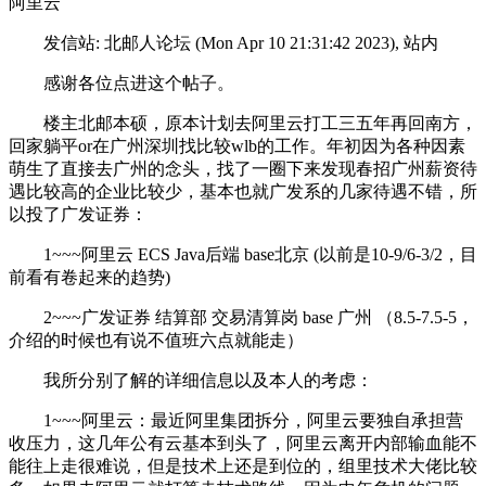
阿里云
发信站: 北邮人论坛 (Mon Apr 10 21:31:42 2023), 站内
感谢各位点进这个帖子。
楼主北邮本硕，原本计划去阿里云打工三五年再回南方，
回家躺平or在广州深圳找比较wlb的工作。年初因为各种因素
萌生了直接去广州的念头，找了一圈下来发现春招广州薪资待
遇比较高的企业比较少，基本也就广发系的几家待遇不错，所
以投了广发证券：
1~~~阿里云 ECS Java后端 base北京 (以前是10-9/6-3/2，目
前看有卷起来的趋势)
2~~~广发证券 结算部 交易清算岗 base 广州 （8.5-7.5-5，
介绍的时候也有说不值班六点就能走）
我所分别了解的详细信息以及本人的考虑：
1~~~阿里云：最近阿里集团拆分，阿里云要独自承担营
收压力，这几年公有云基本到头了，阿里云离开内部输血能不
能往上走很难说，但是技术上还是到位的，组里技术大佬比较