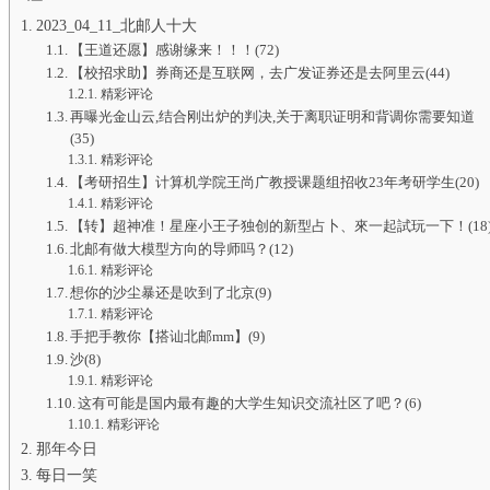
2023_04_11_北邮人十大
【王道还愿】感谢缘来！！！(72)
【校招求助】券商还是互联网，去广发证券还是去阿里云(44)
精彩评论
再曝光金山云,结合刚出炉的判决,关于离职证明和背调你需要知道
(35)
精彩评论
【考研招生】计算机学院王尚广教授课题组招收23年考研学生(20)
精彩评论
【转】超神准！星座小王子独创的新型占卜、來一起試玩一下！(18
北邮有做大模型方向的导师吗？(12)
精彩评论
想你的沙尘暴还是吹到了北京(9)
精彩评论
手把手教你【搭讪北邮mm】(9)
沙(8)
精彩评论
这有可能是国内最有趣的大学生知识交流社区了吧？(6)
精彩评论
那年今日
每日一笑