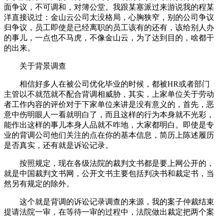
面争议，不可调和，对簿公堂。我跟某塞派过来游说我的程某
洋直接说过：金山云公司太没格局，心胸狭窄，别的公司争议
归争议，员工即使是已经离职的员工该有的还有，该给别人办
的事儿，一点也不马虎，不像金山云，为了达到目的，啥都干
的出来。
关于背景调查
相信好多人在被公司优化毕业的时候，都被HR或者部门
主管以不就范就不配合背调相威胁，其实，上家单位关于劳动
者工作内容的评价对于下家单位来讲是没有意义的，首先，恶
意中伤明眼人一看就明白了，而且这样的行为本身就不光彩，
能作出这样的事儿本身人品就不咋地，大家都明白。即使是专
业的背调公司他们关注的点在你的基本信息，简历上陈述履历
是否真实，还有就是诉讼记录。
按照规定，现在各级法院的裁判文书都是要上网公开的，
就是中国裁判文书网，公开文书主要包括判决书和裁定书，当
然另有规定的除外。
这个就是背调的诉讼记录调查的来源，我的案子仲裁结束
提请法院一审，在等待一审的过程中，法院做出裁定把两个案