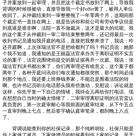
子并案放到一起审理，并且把这个裁定书放到了网上，导致我
背调的时候很被动，直接导致我一个好offer黄了，被用人单位
收回了。从仲裁结束到一审整整拖了一年零两个月，这期间那
个裁定书一直挂在网上，就是告诉你和前公司有劳动争议但是
到底谁是谁非啊，法院一直不做裁决，这才是最大的坑呢。我
的这个案子从仲裁到一审二审结束整整两年，还记得最后一次
收到书记员通知我开庭的电话，直接把我整奔溃了，我说：咋
还开庭啊，上次张瑞法官不是把啥都判了吗？书记员说：她那
个我不知道，我通知的是王丽蕊法官承办关于离职证明不实言
论的案子，法官说围绕你提交的新证据再开一次庭。我说：张
瑞法官判决书都出来了，你们再审理还有啥意义，这个案子都
两年了，各种开庭问讯你们每次通知都很突然，那个时间必须
到那个地点，我还要上班挣钱养家，不能总是围着法院的转
啊。也许书记员听出电话那头我有些激动，安慰说：诉讼就是
这样，你先平复一下自己的情绪，我待会儿再给你打电话。现
在想想自己当时的确太情绪了，二审审理离职证明的法官蛮认
真负责的，第一次庭审耐心等我前面的庭审结束，从下午五点
一直审到晚上七点，然后签字确认庭审笔录，都到晚上八点
了。
背调说能查到你的社保记录，那个纯粹胡扯，社保只能是
你上家做了减员，下家做增员的时候看到你上家的记录。至于