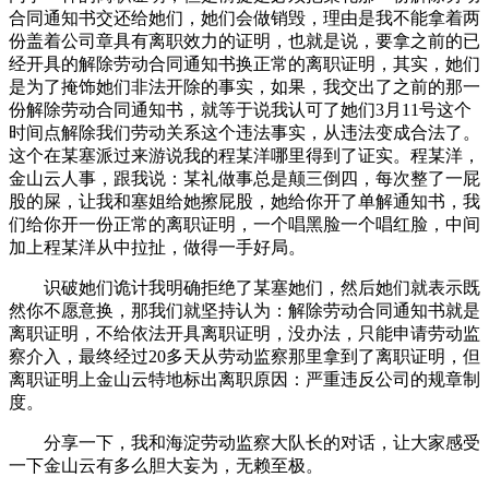
合同通知书交还给她们，她们会做销毁，理由是我不能拿着两
份盖着公司章具有离职效力的证明，也就是说，要拿之前的已
经开具的解除劳动合同通知书换正常的离职证明，其实，她们
是为了掩饰她们非法开除的事实，如果，我交出了之前的那一
份解除劳动合同通知书，就等于说我认可了她们3月11号这个
时间点解除我们劳动关系这个违法事实，从违法变成合法了。
这个在某塞派过来游说我的程某洋哪里得到了证实。程某洋，
金山云人事，跟我说：某礼做事总是颠三倒四，每次整了一屁
股的屎，让我和塞姐给她擦屁股，她给你开了单解通知书，我
们给你开一份正常的离职证明，一个唱黑脸一个唱红脸，中间
加上程某洋从中拉扯，做得一手好局。
识破她们诡计我明确拒绝了某塞她们，然后她们就表示既
然你不愿意换，那我们就坚持认为：解除劳动合同通知书就是
离职证明，不给依法开具离职证明，没办法，只能申请劳动监
察介入，最终经过20多天从劳动监察那里拿到了离职证明，但
离职证明上金山云特地标出离职原因：严重违反公司的规章制
度。
分享一下，我和海淀劳动监察大队长的对话，让大家感受
一下金山云有多么胆大妄为，无赖至极。