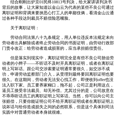
结合刚刚出炉京01民终10813号判决，给大家讲讲判决书
背后的故事，让大家知道以金山云为代表的某些不良公司通过
离职证明和背调来要挟恶心打工人的卑鄙伎俩，看清金山云通
过各种手段达到裁员不赔偿险恶嘴脸。
关于离职证明：
劳动合同法第八十九条规定，用人单位违反本法规定未向
劳动者出具解除或者终止劳动合同的书面证明，由劳动行政部
门责令改正：给劳动者造成损害的，应当承担赔偿责任。
但是落实到现实中，离职证明完全是有些不良公司胁迫劳
动者的小辫子——不听话不及时开具离职证明，或者在离职证
明上写坏话。跟公司交涉索要证明通常要很久，如交涉不成
功，申请劳动监察部门介入，从受理到最终要回离职证明也要
很久。在这期间，劳动者无法安心找工作，即便收到offer也没
法入职下家。员工要养家糊口，拖不起，公司正是利用这点，
逼员工接受非法裁员、却无补偿。尤其过分的是，公司故意在
不乖乖听话员工的离职证明上写坏话。当然，你可以向公司主
张赔偿，只要你能证明公司不给开离职证明或者在离职证明上
说坏话与给你造成损失之间的必然联系，但是这个具体到司法
实践中对普通劳动者本身就很难。