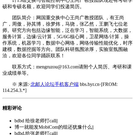
计15组交换与智能控制中心王尚广教授团队现还有考研学
硕和专硕名额，欢迎同学们投递简历。
团队简介：网国重交换中心王尚广教授团队 ，有王尚
广，周傲，孙其博，徐梦炜，马骁，张乙然，王鹏飞七位老
师。研究方向包括边缘智能，泛在学习，智能系统，大数据，
服务计算，边缘/云计算，5G/6G核心网，卫星网络/计算，操
作系统，机器学习，数据中心网络，网络传输性能优化，时序
建模，数据挖掘等方向。团队科研氛围浓厚，实验室氛围融
洽，欢迎各位同学踊跃联系！
联系方式：mengruzou@163.com请附个人简历、考研和课
业成绩单等。
※ 来源:·
北邮人论坛手机客户端
bbs.byr.cn·[FROM:
114.254.3.*]
精彩评论
bdbd 给徐老师打call||
博一就能发MobiCom的组还犹豫什么||
bdbd,给张老师打call||