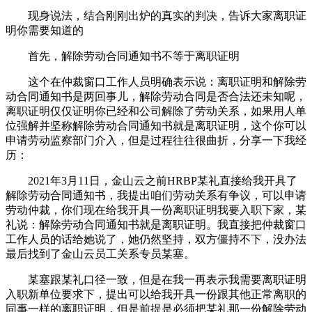
现身说法，结合刚刚出炉的真实的判决，告诉大家离职证
明你需要知道的
首先，解除劳动合同通知书不等于离职证明
这个在仲裁窗口工作人员明确表示说：离职证明和解除劳
动合同通知书是两回事儿，解除劳动合同是否合法还未知呢，
离职证明仅仅证明你已经和公司解除了劳动关系，如果用人单
位强解并坚称解除劳动合同通知书就是离职证明，这个你可以
申请劳动监察部门介入，但是过程往往很曲折，分享一下我经
历：
2021年3月11日，金山云之前HRBP某礼直接给我开具了
解除劳动合同通知书，我提出咱们劳动关系有争议，可以申请
劳动仲裁，你们现在给我开具一份离职证明我要入职下家，某
礼说：解除劳动合同通知书就是离职证明。我直接把仲裁窗口
工作人员的话给她说了，她仍然坚持，双方僵持不下，没办法
最后找到了金山云员工关系专员某塞。
某塞跟某礼口径一致，但是在我一再表示我需要离职证明
入职新单位要求下，提出可以给我开具一份跟其他正常离职的
同事一样的离职证明，但是前提是必须把某礼那一份解除劳动