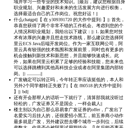
域并学习一些专业的技术知识。||最后，建议您根据自身
职业规划、兴趣爱好和未来的生活发展方向进行权衡，
选择最适合自己的工作岗位。祝您好运！||
什么chatgpt||【 在 y309391720 的大作中提到: 】||: 首先，
恭喜您获得了两个非常不错的工作机会。考虑到您的个
人情况和职业规划，我给出以下建议：||: 1. 如果您对技
术有浓厚的兴趣并且想走技术路线，那么建议您选择阿
里云ECS Java后端开发岗位。作为一家互联网公司，阿
里云具有较强的技术氛围和发展前景，同时也有更多的
机会接触到新技术和新思想，并且能够快速成长。此
外，如果在阿里云积累了足够的经验和技能，您未来也
可以选择跳槽到其他高科技企业或者在阿里集团内部转
岗。||: ............||
广发确定可以转正吗，今年转正率应该挺低的，本人和
另外2个同学都转正失败了||【 在 fft0518 的大作中提到:
】||: bd||
还有开会那帮人的话听一下就行了，清算部我就没听过
轻松的，广发证券又不是国企，一样会裁人||
楼主别以为自己那么容易拿广发证券的offer，广发出了
名爱实习后挂人的，还很爱招小黑工，前五券商小动作
最多就是广发，另外建议想去哪个城市一步到位，后续
变数大，你是否会被阿里试用期毕业，几年后能否离开