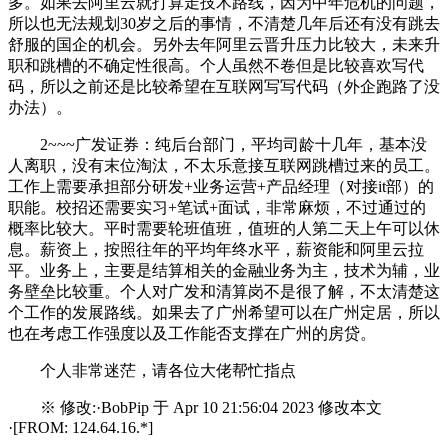
多。如果去阿里云就打算走技术路线，因为中年危机的问题，
所以也无法规划30岁之后的事情，不清楚几年后还有没有跳去
舒服的国企的机会。另外去年阿里云晋升压力比较大，未来升
职和跳槽的不确定性很高。个人虽然不卷但是比较喜欢写代
码，所以之前还是比较希望在互联网写写代码（外企跑路了没
办法）。
2~~~广发证券：纯后台部门，平均司龄十几年，基本没
人离职，没有末位淘汰，不太乐意接互联网跳槽过来的员工。
工作上需要承担部分研发+业务运营+产品经理（对接it部）的
职能。校招还需要实习+笔试+面试，非常麻烦，不过通过的
概率比较大。平时需要轮班值班，值班的人第二天上午可以休
息。薪资上，按照往年的平均年终水平，薪资能和阿里云拉
平。业务上，主要是结算相关的金融业务为主，技术为辅，业
务壁垒比较重。个人对广发和清算岗不是很了解，不太清楚这
个工作的发展路线。如果去了广州希望可以在广州定居，所以
也在考虑工作强度以及工作能否支撑在广州的房贷。
个人非常迷茫，请各位大佬帮忙指点
※ 修改:·BobPip 于 Apr 10 21:56:04 2023 修改本文
·[FROM: 124.64.16.*]