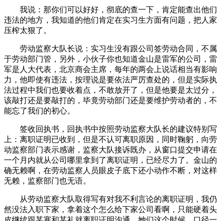
我说：那你们可以好好，彻底的查一下，肯定能查出他们
违法的地方，我知道的他们肯定在实习生方面有问题，把人家
压榨太狠了。
劳动监察大队长说：实习生没有跟公司签劳动合同，不属
于劳动部门管，另外，小伙子你也知道金山是雷军的公司，雷
军是人大代表，北京商会主席，每年的两会上说话相当有影响
力，他即使有违法，按理说是要依法严厉查处的，但是实际执
法过程中我们也要收着点，不敢放开了，但是他要是太过分，
该敲打还是要敲打的，毕竟劳动部门还是要维护劳动者的，不
能忘了我们的初心。
签收回执书，回执书中按照劳动监察大队长的建议特别写
上：离职证明已收到，但是不认可离职原因，同时鞠躬，向劳
动监察部门表示感谢，监察大队接诉既办，从窗口提交申请在
一个月内就从公司哪里拿到了离职证明，已经尽力了。金山的
确无赖啊，在劳动监察人员眼皮子底下还小动作不断，对这样
无赖，监察部门也无语。
从劳动监察大队取得写有对我不利言论的离职证明，我仍
然没法入职下家，拿着这个怎么给下家公司看啊，只能硬着头
皮继续跟某塞和某礼就离职证明沟通。她们这个时候，口径一