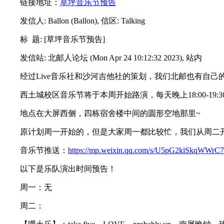
链接地址：
草坪音乐节预告
发信人: Ballon (Ballon), 信区: Talking
标 题: [草坪音乐节预告]
发信站: 北邮人论坛 (Mon Apr 24 10:12:32 2023), 站内
经过Live音乐社和沙河吉他社的策划，我们北邮也有自己
西土城校区音乐节将于本周开始路演，每天晚上18:00-19:3
地点在大屏西侧，四栋宿舍楼中间的圆形空地那里~
原计划周一开始的，但是大家周一都比较忙，我们从周二开
音乐节推送：
https://mp.weixin.qq.com/s/U5pG2kiSkqWWrC
以下是乐队演出时间预告！
周一：无
周二：