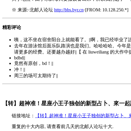
※ 来源:·北邮人论坛
http://bbs.byr.cn
·[FROM: 10.128.250.*]
精彩评论
咦，这不坐在宿舍阳台上就能看了。||啊，我已经毕业了誒。
去年在游泳馆后面乐队路演也是我们。哈哈哈哈。今年是
请更多的经费。还要越办越好||【 在 liuweiliang 
bdbd||
竟然有原创，bd！||
冲！||
周三的场可太期待了||
【转】超神准！星座小王子独创的新型占卜、來一起試
链接地址：
【转】超神准！星座小王子独创的新型占卜、來一
重复的十大内容, 请查看前几天的北邮人论坛十大.