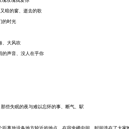
钟、玫瑰玫瑰我爱你
座亮了又暗的窗、逝去的歌
们的时光
海、大风吹
雨的声音、没人在乎你
、那些失眠的夜与难以忘怀的事、断气、駅
个距离放设备地方较近的地点，在宿舍楼中间，时间选在了大家晚