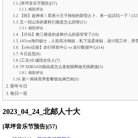
[草坪音乐节预告](57)
精彩评论
【转】超神准！星座小王子独创的新型占卜、來一起試玩一下！(32
五一回山东的童鞋们都是怎么回呀(21)
精彩评论
【讨论】教三楼道的桌椅什么的该管管了(18)
165cm海归硕士，人前高冷御姐，私下温柔体贴，设计院工作，滑雪(
【offer比较】农行研发中心 vs 农行数据中心(14)
今日反思(8)
[工业AI] 诚找合伙人(7)
TP XDR5430路由器怎么拿校园网做无线桥接(5)
精彩评论
新一风味营养套餐疑似淋巴肉(5)
那年今日
每日一笑
2023_04_24_北邮人十大
[草坪音乐节预告](57)