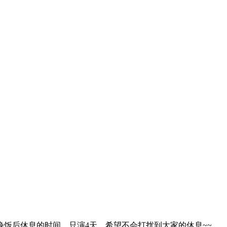
饭后休息的时间，只演4天，希望不会打扰到大家的休息~~