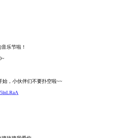
的音乐节啦！
0~
始，小伙伴们不要扑空啦~~
75lnLRaA