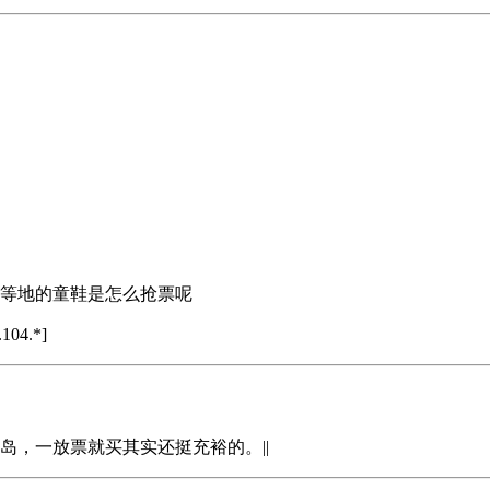
庄等地的童鞋是怎么抢票呢
104.*]
岛，一放票就买其实还挺充裕的。||