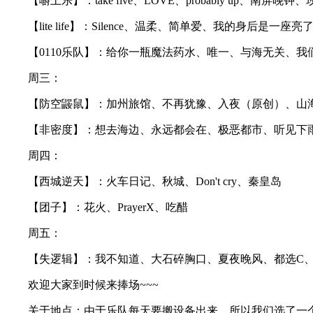
【嚼土乐】：take five、LOVE、probably up、南屏晚
【lite life】：Silence、温柔、简单爱、我的身后是一
【0110乐队】：给你一瓶魔法药水、唯一、与海无关、我
周三：
【防空鼹鼠】：加州旅馆、不再犹豫、入夜（原创）、山
【非密度】：想去海边、永远都会在、极恶都市、听见下
周四：
【西城逆天】：火车日记、秋城、Don't cry、秦皇岛
【团子】：花火、PrayerX、吃醋
周五：
【失逻辑】：我不知道、大石碎胸口、夏夜晚风、都选C
欢迎大家到时候来捧场~~~
关于地点：由于乐队每天要搬设备出来，所以我们选了一