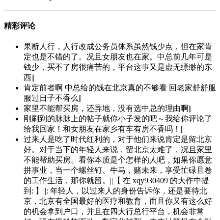
精彩评论
果断人行，人行改成公务员体系虽然钱少点，但在家肯
定也是不错的了。况且女朋友也在家。中总前几年可是
钱少，买不了房很痛苦的，平台这事又是虚无缥缈的东
西||
肯定前者啊 中总给的钱在北京真的不够看 回老家舒舒服
服过日子不香么||
家里不能帮买房，还异地，没有选中总的理由啊||
刚刷到的脉脉上的帖子就你小子发的吧～我给你评论了
给我回家！和女朋友在家乡有车有房不香吗！||
过来人是吃了时代红利的，对于他们来说肯定是留北京
好。对于当下的年轻人来说，留北京太难了，况且家里
不能帮助买房。看你本质是个怎样的人吧，如果你愿意
拼事业，当一个螺丝钉、牛马，赌未来，享受忙碌且卷
的工作生活，那你就留。||【 在 xqy930409 的大作中提
到: 】||: 年轻人，以过来人的身份告诉你，还是要待北
京，北京有全国最好的医疗和教育，而且你又有这么好
的机会拿到户口，并且在四大行总行平台，机会非常