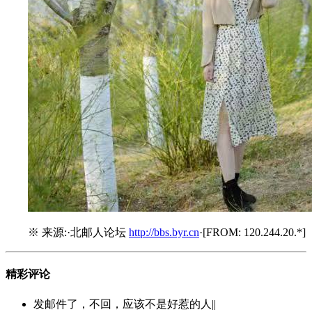
※ 来源:·北邮人论坛
http://bbs.byr.cn
·[FROM: 120.244.20.*]
精彩评论
发邮件了，不回，应该不是好惹的人||