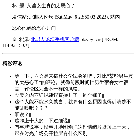
标 题: 某些女生真的太恶心了
发信站: 北邮人论坛 (Sat May 6 23:50:03 2023), 站内
恶心他妈给恶心开门
※ 来源:·
北邮人论坛手机客户端
bbs.byr.cn·[FROM:
114.92.159.*]
精彩评论
等一下，不会是来搞社会学试验的吧，对比“某些男生真
的太恶心了”的评论。就像前段时间拍男生宿舍女生宿
舍，评论区完全不一样的风格。||
今天之内不细说建议直接封了，钓个锤子||
这个人能不能永久禁言，就算有什么原因也得讲清楚不
能乱喷吧？？？||
细说？||
这咋上十大的，不过细说||
有事就说事，没事开地图炮把这种情绪垃圾顶上十大，
跟在时光广场公开拉屎有什么区别||