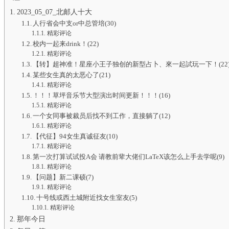
2023_05_07_北邮人十大
人行省会中支or中总管培(30)
精彩评论
校内一起来drink！(22)
精彩评论
【转】超神准！星座小王子独创的新型占卜、來一起試玩一下！(22
某些女生真的太恶心了(21)
精彩评论
！！！草坪音乐节大型演出时间更新！！！(16)
精彩评论
一个女同事被裁员后找不到工作，直接躺了(12)
精彩评论
【代征】94女生真诚征友(10)
精彩评论
第一次打算试试投A会 请教前辈大佬们LaTeX该怎么上手去学呢(9)
精彩评论
【问题】新二课硕(7)
精彩评论
十号线或西土城附近找女生室友(5)
精彩评论
那年今日