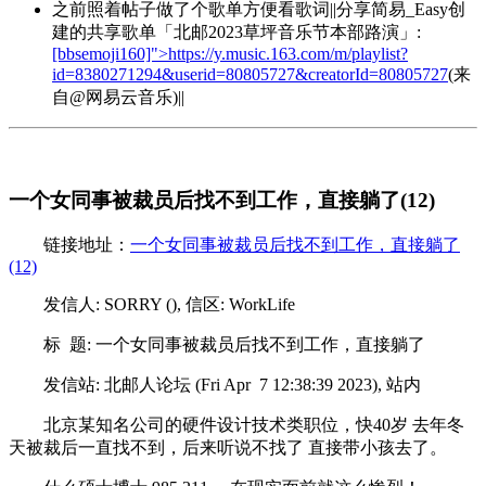
之前照着帖子做了个歌单方便看歌词||分享简易_Easy创
建的共享歌单「北邮2023草坪音乐节本部路演」:
[bbsemoji160]">https://y.music.163.com/m/playlist?
id=8380271294&userid=80805727&creatorId=80805727
(来
自@网易云音乐)||
一个女同事被裁员后找不到工作，直接躺了(12)
链接地址：
一个女同事被裁员后找不到工作，直接躺了
(12)
发信人: SORRY (), 信区: WorkLife
标 题: 一个女同事被裁员后找不到工作，直接躺了
发信站: 北邮人论坛 (Fri Apr 7 12:38:39 2023), 站内
北京某知名公司的硬件设计技术类职位，快40岁 去年冬
天被裁后一直找不到，后来听说不找了 直接带小孩去了。