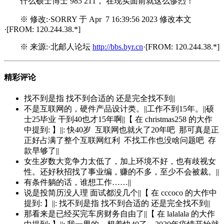
什么硕士博士 985 211， 在现实面前就这么惨烈！
※ 修改:·SORRY 于 Apr 7 16:39:56 2023 修改本文
·[FROM: 120.244.38.*]
※ 来源:·北邮人论坛
http://bbs.byr.cn
·[FROM: 120.244.38.*]
精彩评论
找不到是指 找不到合适的 还是完全找不到||
不是互联网的，硬件产品设计类。||工作不到15年。||硕
士25毕业 干到40也才15年啊||【 在 christmas258 的大作
中提到: 】||: 快40岁 互联网也就火了20年吧 那可真是正
正好占满了整个互联网红利 不找工作也没啥问题吧 存
款早够了||
女生岁数大竞争力太低了，加上环境不好，也有歧视女
性。还好秋招找了事业编，赚的不多，至少不会被裁。||
有条件躺的话，谁想工作……||
说是投简历没人理 面试都没几个||【 在 cccoco 的大作中
提到: 】||: 找不到是指 找不到合适的 还是完全找不到||
那看来是已经买完车房财务自由了||【 在 lalalala 的大作