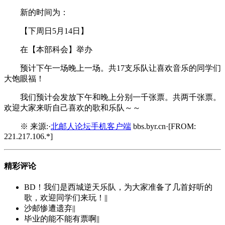
新的时间为：
【下周日5月14日】
在【本部科会】举办
预计下午一场晚上一场。共17支乐队让喜欢音乐的同学们
大饱眼福！
我们预计会发放下午和晚上分别一千张票。共两千张票。
欢迎大家来听自己喜欢的歌和乐队～～
※ 来源:·
北邮人论坛手机客户端
bbs.byr.cn·[FROM:
221.217.106.*]
精彩评论
BD！我们是西城逆天乐队，为大家准备了几首好听的
歌，欢迎同学们来玩！||
沙邮惨遭遗弃||
毕业的能不能有票啊||