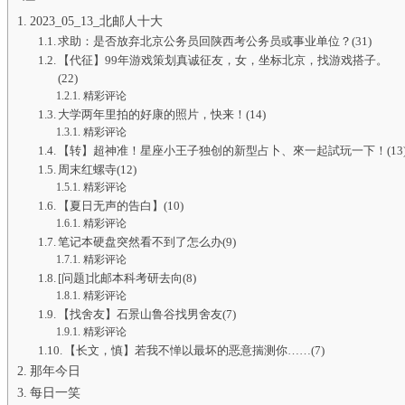
2023_05_13_北邮人十大
求助：是否放弃北京公务员回陕西考公务员或事业单位？(31)
【代征】99年游戏策划真诚征友，女，坐标北京，找游戏搭子。
(22)
精彩评论
大学两年里拍的好康的照片，快来！(14)
精彩评论
【转】超神准！星座小王子独创的新型占卜、來一起試玩一下！(13
周末红螺寺(12)
精彩评论
【夏日无声的告白】(10)
精彩评论
笔记本硬盘突然看不到了怎么办(9)
精彩评论
[问题]北邮本科考研去向(8)
精彩评论
【找舍友】石景山鲁谷找男舍友(7)
精彩评论
【长文，慎】若我不惮以最坏的恶意揣测你……(7)
那年今日
每日一笑