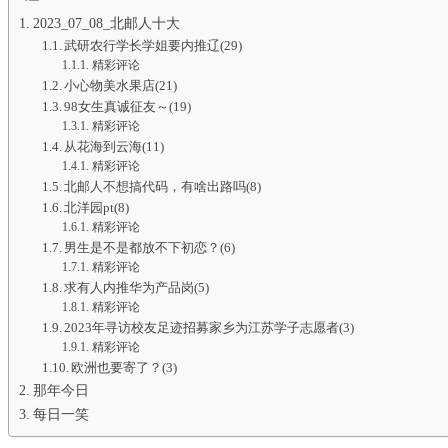
2023_07_08_北邮人十大
武研农行学长学姐要内推辽(29)
精彩评论
小心物美水果店(21)
98女生真诚征友～(19)
精彩评论
从花海到云海(11)
精彩评论
北邮人不想搞代码，有啥出路吗(8)
北洋园pt(8)
精彩评论
男生是不是都放不下初恋？(6)
精彩评论
求有人内推华为产品岗(5)
精彩评论
2023年寻访校友足迹招募家乡为江苏学子志愿者(3)
精彩评论
欧洲也要寄了？(3)
那年今日
每日一笑