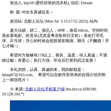
发信人: kijo58 (爱吃排骨的洗衣机), 信区: Friends
标 题: 98女生真诚征友～
发信站: 北邮人论坛 (Mon Jul 3 15:17:52 2023), 站内
厦大法硕，研二，湖北人，98年，身高160cm。空闲时间
喜欢看电影、听音乐(尤其是粤语歌和日文歌)；喜欢打羽毛
球、乒乓球；开心的时候会想跟朋友喝酒、聊天（不酗酒！开
心才喝~）
希望对方能够有178以上，善良、温柔；待人真诚；不酒
精过敏；有爱心；执行力强。毕业后打算到武汉发展！
非礼勿扰，认真、真诚的来，我的邮箱是：
luluqi67@163.com。 希望可以在邮件里简单的自我介绍并附
上一两张照片！
※ 来源:·
北邮人论坛手机客户端
bbs.byr.cn·[FROM:
10.128.194.*]