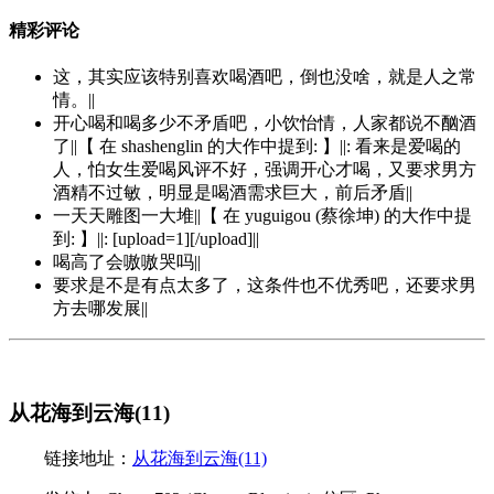
精彩评论
这，其实应该特别喜欢喝酒吧，倒也没啥，就是人之常
情。||
开心喝和喝多少不矛盾吧，小饮怡情，人家都说不酗酒
了||【 在 shashenglin 的大作中提到: 】||: 看来是爱喝的
人，怕女生爱喝风评不好，强调开心才喝，又要求男方
酒精不过敏，明显是喝酒需求巨大，前后矛盾||
一天天雕图一大堆||【 在 yuguigou (蔡徐坤) 的大作中提
到: 】||: [upload=1][/upload]||
喝高了会嗷嗷哭吗||
要求是不是有点太多了，这条件也不优秀吧，还要求男
方去哪发展||
从花海到云海(11)
链接地址：
从花海到云海(11)