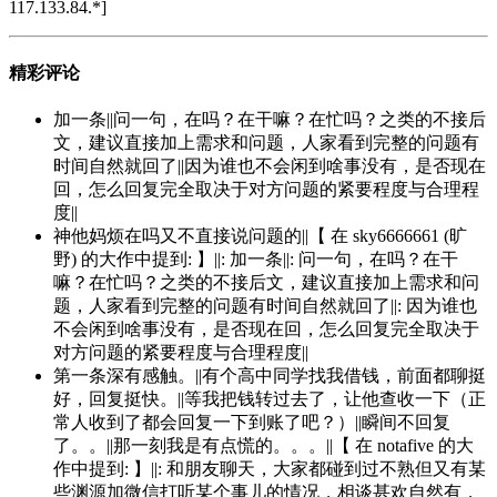
117.133.84.*]
精彩评论
加一条||问一句，在吗？在干嘛？在忙吗？之类的不接后
文，建议直接加上需求和问题，人家看到完整的问题有
时间自然就回了||因为谁也不会闲到啥事没有，是否现在
回，怎么回复完全取决于对方问题的紧要程度与合理程
度||
神他妈烦在吗又不直接说问题的||【 在 sky6666661 (旷
野) 的大作中提到: 】||: 加一条||: 问一句，在吗？在干
嘛？在忙吗？之类的不接后文，建议直接加上需求和问
题，人家看到完整的问题有时间自然就回了||: 因为谁也
不会闲到啥事没有，是否现在回，怎么回复完全取决于
对方问题的紧要程度与合理程度||
第一条深有感触。||有个高中同学找我借钱，前面都聊挺
好，回复挺快。||等我把钱转过去了，让他查收一下（正
常人收到了都会回复一下到账了吧？）||瞬间不回复
了。。||那一刻我是有点慌的。。。||【 在 notafive 的大
作中提到: 】||: 和朋友聊天，大家都碰到过不熟但又有某
些渊源加微信打听某个事儿的情况，相谈甚欢自然有，