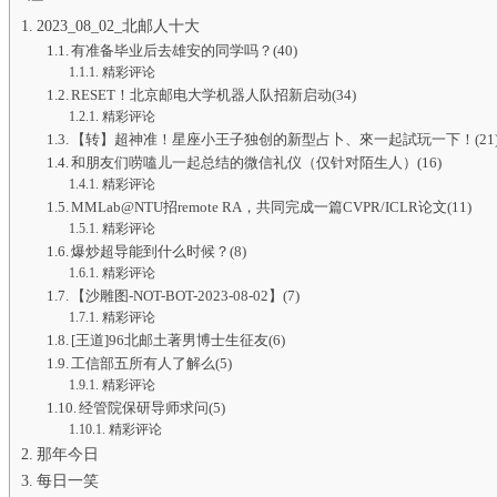
2023_08_02_北邮人十大
有准备毕业后去雄安的同学吗？(40)
精彩评论
RESET！北京邮电大学机器人队招新启动(34)
精彩评论
【转】超神准！星座小王子独创的新型占卜、來一起試玩一下！(21
和朋友们唠嗑儿一起总结的微信礼仪（仅针对陌生人）(16)
精彩评论
MMLab@NTU招remote RA，共同完成一篇CVPR/ICLR论文(11)
精彩评论
爆炒超导能到什么时候？(8)
精彩评论
【沙雕图-NOT-BOT-2023-08-02】(7)
精彩评论
[王道]96北邮土著男博士生征友(6)
工信部五所有人了解么(5)
精彩评论
经管院保研导师求问(5)
精彩评论
那年今日
每日一笑