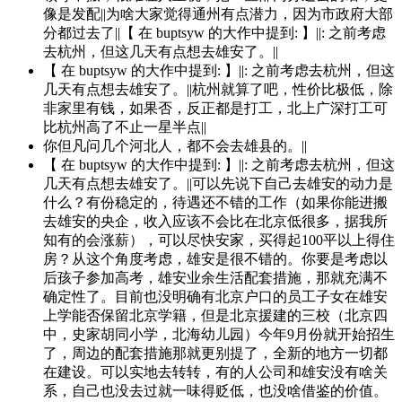
像是发配||为啥大家觉得通州有点潜力，因为市政府大部
分都过去了||【 在 buptsyw 的大作中提到: 】||: 之前考虑
去杭州，但这几天有点想去雄安了。||
【 在 buptsyw 的大作中提到: 】||: 之前考虑去杭州，但这
几天有点想去雄安了。||杭州就算了吧，性价比极低，除
非家里有钱，如果否，反正都是打工，北上广深打工可
比杭州高了不止一星半点||
你但凡问几个河北人，都不会去雄县的。||
【 在 buptsyw 的大作中提到: 】||: 之前考虑去杭州，但这
几天有点想去雄安了。||可以先说下自己去雄安的动力是
什么？有份稳定的，待遇还不错的工作（如果你能进搬
去雄安的央企，收入应该不会比在北京低很多，据我所
知有的会涨薪），可以尽快安家，买得起100平以上得住
房？从这个角度考虑，雄安是很不错的。你要是考虑以
后孩子参加高考，雄安业余生活配套措施，那就充满不
确定性了。目前也没明确有北京户口的员工子女在雄安
上学能否保留北京学籍，但是北京援建的三校（北京四
中，史家胡同小学，北海幼儿园）今年9月份就开始招生
了，周边的配套措施那就更别提了，全新的地方一切都
在建设。可以实地去转转，有的人公司和雄安没有啥关
系，自己也没去过就一味得贬低，也没啥借鉴的价值。