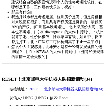
建议结合自己的家庭情况和个人的性格考虑比较好。在
哪都是工作，工作哪有快乐的，祝好！||
那里有什么||
我选择城市都是考虑定居。杭州房价是高，但是房租相
对来说便宜很多，而且共有产权房还是挺香的，最低买
30%的产权。||广州基本没考虑过，北上深房价太高，基
本也不考虑。||【 在 diwangtanxi 的大作中提到: 】||: 杭州
就算了吧，性价比极低，除非家里有钱，如果否，反正
都是打工，北上广深打工可比杭州高了不止一星半点||
怎么个人主观感觉，去雄安才是符合经济发展规律的选
择呢？||【 在 z1973546 的大作中提到: 】||: 违背经济规律
的事情一定会失败的||
RESET！北京邮电大学机器人队招新启动(34)
链接地址：
RESET！北京邮电大学机器人队招新启动(34)
发信人: LiNY2 (LiNY2), 信区: Robot