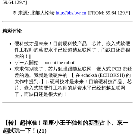
59.64.129.*]
※ 来源:·北邮人论坛
http://bbs.byr.cn
·[FROM: 59.64.129.*]
精彩评论
硬科技才是未来！目前硬科技产品、芯片、嵌入式软硬
件工程师的薪资水平已经超越互联网了，而缺口还是很
大的！||
ゲーム開始，bocchi the robot!||
求求你别吹了，芯片勉强跟随互联网，嵌入式 PCB 都还
差的远。我就是做硬件的||【 在 echoksh (ECHOKSH) 的
大作中提到: 】||: 硬科技才是未来！目前硬科技产品、芯
片、嵌入式软硬件工程师的薪资水平已经超越互联网
了，而缺口还是很大的！||
【转】超神准！星座小王子独创的新型占卜、來一
起試玩一下！(21)