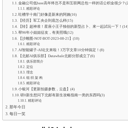
金融公司低base高年终岂不是和互联网总包一样的话公积金很少？(2
精彩评论
吐槽学十南门好像是新来的阿姨(16)
【经历】军工央企到底怎么样(15)
【转】超神准！星座小王子独创的新型占卜、來一起試玩一下！(14
帮96年小姐姐征友，有美照哦(12)
【沙雕图-NOT-BOT-2023-08-21】(10)
精彩评论
AI智能罐子-AI论文来啦！3万字文章10分钟搞定！(8)
【北邮AI俱乐部】Datawhale北邮分部成立了(6)
俱乐部简介
定位
理念
组 织 架 构
精彩评论
小银河【更新拍摄参数，云盘】(4)
研0新生想问下北邮有新生攻略指南一类的东西吗(3)
精彩评论
那年今日
每日一笑