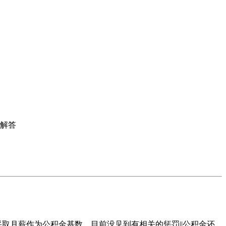
姐解答
采取月薪作为公积金基数，目前没见到有相关的惩罚||公积金还