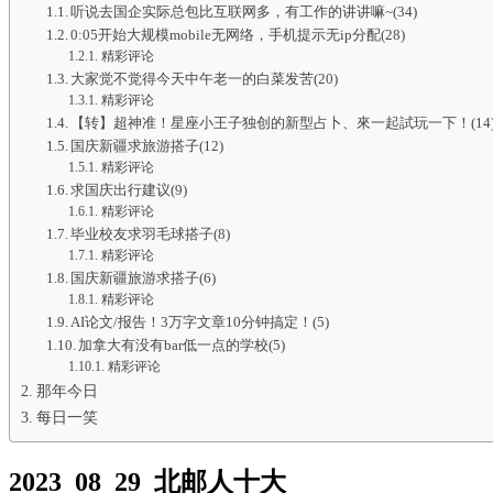
听说去国企实际总包比互联网多，有工作的讲讲嘛~(34)
0:05开始大规模mobile无网络，手机提示无ip分配(28)
精彩评论
大家觉不觉得今天中午老一的白菜发苦(20)
精彩评论
【转】超神准！星座小王子独创的新型占卜、來一起試玩一下！(14
国庆新疆求旅游搭子(12)
精彩评论
求国庆出行建议(9)
精彩评论
毕业校友求羽毛球搭子(8)
精彩评论
国庆新疆旅游求搭子(6)
精彩评论
AI论文/报告！3万字文章10分钟搞定！(5)
加拿大有没有bar低一点的学校(5)
精彩评论
那年今日
每日一笑
2023_08_29_北邮人十大