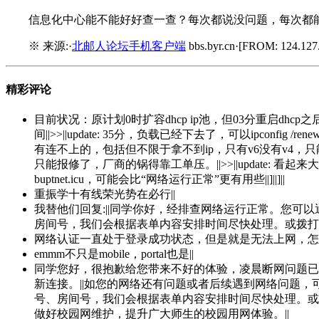
信息化中心能不能好好查一查？每次都说没问题，每次都能
※ 来源:·
北邮人论坛手机客户端
bbs.byr.cn·[FROM: 124.127.
精彩评论
目前状况：原计划0时扩容dhcp ip池，但03分重启d
间||>>||update: 35分，负载已经下去了，可以ipcon
有连不上的，包括但不限于拿不到ip，只有v6没有v4，只能上qq其
只能报修了，厂商的锅得靠工单压。||>>||update
buptnet.icu，可能会比“网络运行正常”更有用些||]||]||
重振学十有线荣光势在必行||
我替他们回复:||同学你好，经排查网络运行正常。您
房间号，我们会根据表单内容安排时间尽快处理。或拨打报修电
网络认证一直处于登录成功状态，但是就是无法上网，怎么
emmm不只是mobile，portal也是||
同学您好，很抱歉给您带来不好的体验，凌晨断网问题已
新连接。||如您的网络还有问题或者后续遇到网络问题
号、房间号，我们会根据表单内容安排时间尽快处理。或拨
做好校园网维护，提升广大师生的校园用网体验。||