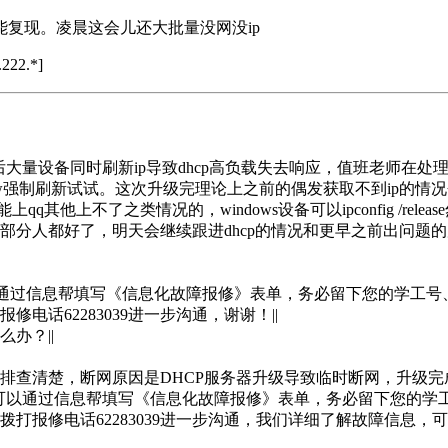
复现。凌晨这会儿还大批量没网没ip
222.*]
hcp之后大量设备同时刷新ip导致dhcp高负载失去响应，值班老
fig /renew强制刷新试试。这次升级完理论上之前的偶发获取不到ip的情
他上不了之类情况的，windows设备可以ipconfig /releas
: 看起来大部分人都好了，明天会继续跟进dhcp的情况和更早之前出
可以通过信息帮填写《信息化故障报修》表单，务必留下您的学工
话62283039进一步沟通，谢谢！||
办？||
排查清楚，断网原因是DHCP服务器升级导致临时断网，升级完
，可以通过信息帮填写《信息化故障报修》表单，务必留下您的学
打报修电话62283039进一步沟通，我们详细了解故障信息，