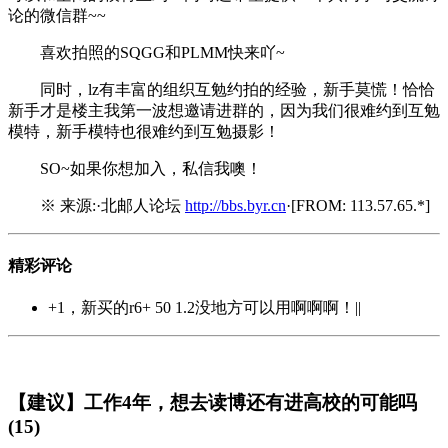
论的微信群~~
喜欢拍照的SQGG和PLMM快来吖~
同时，lz有丰富的组织互勉约拍的经验，新手莫慌！恰恰
新手才是楼主我第一波想邀请进群的，因为我们很难约到互勉
模特，新手模特也很难约到互勉摄影！
SO~如果你想加入，私信我噢！
※ 来源:·北邮人论坛
http://bbs.byr.cn
·[FROM: 113.57.65.*]
精彩评论
+1，新买的r6+ 50 1.2没地方可以用啊啊啊！||
【建议】工作4年，想去读博还有进高校的可能吗
(15)