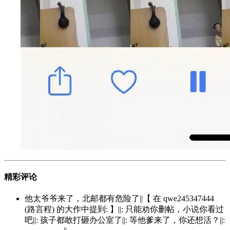
精彩评论
他太爷爷来了，北邮都有危险了||【 在 qwe245347444
(路言程) 的大作中提到: 】||: 只能劝你删帖，小说你看过
吧||: 孩子都敢打砸办公室了||: 等他爹来了，你还想活？||: