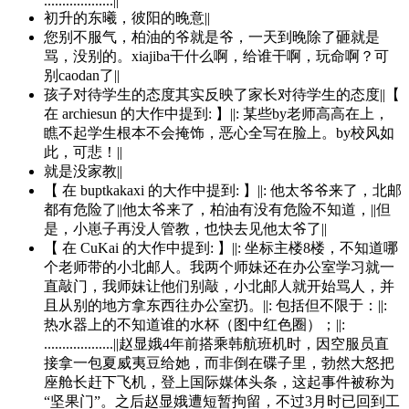
...................||
初升的东曦，彼阳的晚意||
您别不服气，柏油的爷就是爷，一天到晚除了砸就是
骂，没别的。xiajiba干什么啊，给谁干啊，玩命啊？可
别caodan了||
孩子对待学生的态度其实反映了家长对待学生的态度||【
在 archiesun 的大作中提到: 】||: 某些by老师高高在上，
瞧不起学生根本不会掩饰，恶心全写在脸上。by校风如
此，可悲！||
就是没家教||
【 在 buptkakaxi 的大作中提到: 】||: 他太爷爷来了，北邮
都有危险了||他太爷来了，柏油有没有危险不知道，||但
是，小崽子再没人管教，也快去见他太爷了||
【 在 CuKai 的大作中提到: 】||: 坐标主楼8楼，不知道哪
个老师带的小北邮人。我两个师妹还在办公室学习就一
直敲门，我师妹让他们别敲，小北邮人就开始骂人，并
且从别的地方拿东西往办公室扔。||: 包括但不限于：||:
热水器上的不知道谁的水杯（图中红色圈）；||:
...................||赵显娥4年前搭乘韩航班机时，因空服员直
接拿一包夏威夷豆给她，而非倒在碟子里，勃然大怒把
座舱长赶下飞机，登上国际媒体头条，这起事件被称为
“坚果门”。之后赵显娥遭短暂拘留，不过3月时已回到工