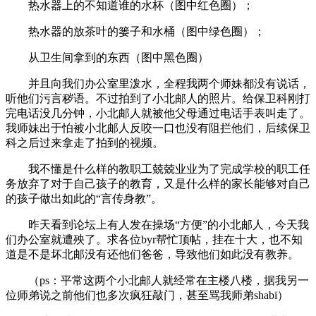
热水器上的不知道谁的水杯（图中红色圈）；
热水器的放茶叶的篓子和水桶（图中绿色圈）；
从卫生间拿到的东西（图中黑色圈）
并且向我们办公室里泼水，全程我两个师妹都没有说话，
听他们污言秽语。不过拍到了小北邮人的照片。给保卫科刚打
完电话没几分钟，小北邮人就被他父母通过电话手表叫走了。
我师妹出于怕被小北邮人反咬一口也没有阻拦他们，后续保卫
科之后过来拿走了拍到的视频。
我不懂是什么样的教职工兢兢业业为了完成学校的职工任
务放弃了对于自己孩子的教育，又是什么样的家长能够对自己
的孩子做出如此的“言传身教”。
昨天看到论坛上有人发在操场“方便”的小北邮人，今天我
们办公室就遭殃了。求各位byr帮忙顶帖，挂在十大，也不知
道是不是坏北邮没有还他们爸爸，导致他们如此没有教养。
（ps：平常这两个小北邮人就经常在主楼八楼，据我另一
位师弟说之前他们也多次疯狂敲门，甚至骂我师弟shabi）