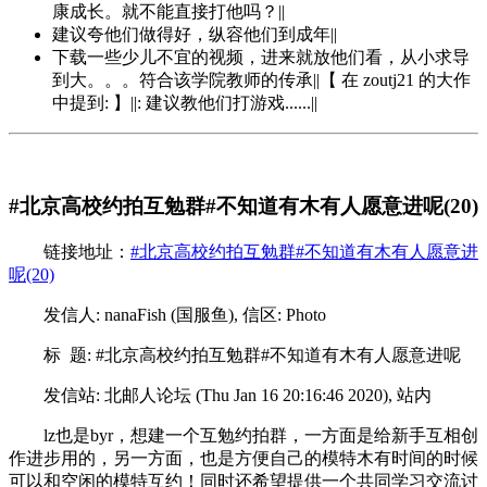
康成长。就不能直接打他吗？||
建议夸他们做得好，纵容他们到成年||
下载一些少儿不宜的视频，进来就放他们看，从小求导
到大。。。符合该学院教师的传承||【 在 zoutj21 的大作
中提到: 】||: 建议教他们打游戏......||
#北京高校约拍互勉群#不知道有木有人愿意进呢(20)
链接地址：
#北京高校约拍互勉群#不知道有木有人愿意进
呢(20)
发信人: nanaFish (国服鱼), 信区: Photo
标 题: #北京高校约拍互勉群#不知道有木有人愿意进呢
发信站: 北邮人论坛 (Thu Jan 16 20:16:46 2020), 站内
lz也是byr，想建一个互勉约拍群，一方面是给新手互相创
作进步用的，另一方面，也是方便自己的模特木有时间的时候
可以和空闲的模特互约！同时还希望提供一个共同学习交流讨