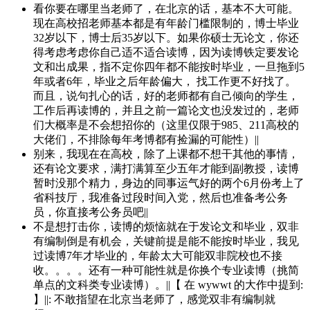
看你要在哪里当老师了，在北京的话，基本不大可能。
现在高校招老师基本都是有年龄门槛限制的，博士毕业
32岁以下，博士后35岁以下。如果你硕士无论文，你还
得考虑考虑你自己适不适合读博，因为读博铁定要发论
文和出成果，指不定你四年都不能按时毕业，一旦拖到5
年或者6年，毕业之后年龄偏大， 找工作更不好找了。
而且，说句扎心的话，好的老师都有自己倾向的学生，
工作后再读博的，并且之前一篇论文也没发过的，老师
们大概率是不会想招你的（这里仅限于985、211高校的
大佬们，不排除每年考博都有捡漏的可能性）||
别来，我现在在高校，除了上课都不想干其他的事情，
还有论文要求，满打满算至少五年才能到副教授，读博
暂时没那个精力，身边的同事运气好的两个6月份考上了
省科技厅，我准备过段时间入党，然后也准备考公务
员，你直接考公务员吧||
不是想打击你，读博的烦恼就在于发论文和毕业，双非
有编制倒是有机会，关键前提是能不能按时毕业，我见
过读博7年才毕业的，年龄太大可能双非院校也不接
收。。。。还有一种可能性就是你换个专业读博（挑简
单点的文科类专业读博）。||【 在 wywwt 的大作中提到:
】||: 不敢指望在北京当老师了，感觉双非有编制就