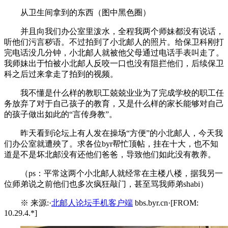
从卫生间拿到的东西（图中黑色圈）
并且向我们办公室里泼水，全程我两个师妹都没有说话，
听他们污言秽语。不过拍到了小北邮人的照片。给保卫科刚打
完电话没几分钟，小北邮人就被他父母通过电话手表叫走了。
我师妹出于怕被小北邮人反咬一口也没有阻拦他们，后续保卫
科之后过来拿走了拍到的视频。
我不懂是什么样的教职工兢兢业业为了完成学校的职工任
务放弃了对于自己孩子的教育，又是什么样的家长能够对自己
的孩子做出如此的“言传身教”。
昨天看到论坛上有人发在操场“方便”的小北邮人，今天我
们办公室就遭殃了。求各位byr帮忙顶帖，挂在十大，也不知
道是不是坏北邮没有还他们爸爸，导致他们如此没有教养。
（ps：平常这两个小北邮人就经常在主楼八楼，据我另一
位师弟说之前他们也多次疯狂敲门，甚至骂我师弟shabi）
※ 来源:·
北邮人论坛手机客户端
bbs.byr.cn·[FROM:
10.29.4.*]