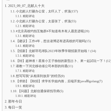
2023_09_07_北邮人十大
小北邮人打砸办公室，太吓人了，求顶(157)
精彩评论
小北邮人打砸办公室，太嚣张了，求顶(55)
精彩评论
#北京高校约拍互勉群#不知道有木有人愿意进呢(20)
精彩评论
【建议】工作4年，想去读博还有进高校的可能吗(15)
精彩评论
【招新】北邮羽毛球队2023年秋季学期招新开始啦！(14)
精彩评论
【转】超神准！星座小王子独创的新型占卜、來一起試玩一下！(12
请教一下河北移动省公司本部的待遇(11)
精彩评论
想写写我“从相亲到放弃”的经历(9)
【求助】【秋招】求学长学姐内推，后端开发java和golang(7)
精彩评论
【问题】北邮信通保研找导师(5)
精彩评论
那年今日
每日一笑