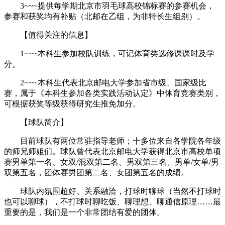
3~~~提供每学期北京市羽毛球高校锦标赛的参赛机会，
参赛和获奖均有补贴（北邮在乙组，为非特长生组别）。
【值得关注的信息】
1~~~本科生参加校队训练，可记体育类选修课课时及学
分。
2~~~本科生代表北京邮电大学参加省市级、国家级比
赛，属于《本科生参加各类实践活动认定》中体育竞赛类别，
可根据获奖等级获得研究生推免加分。
【球队简介】
目前球队有两位常驻指导老师；十多位来自各学院各年级
的师兄师姐们。球队曾代表北京邮电大学获得北京市高校单项
赛男单第一名、女双/混双第二名、男双第三名、男单/女单/男
双第五名，团体赛男团第二名、女团第五名的成绩。
球队内氛围超好、关系融洽，打球时聊球（当然不打球时
也可以聊球），不打球时聊吃饭、聊理想、聊通信原理……最
重要的是，我们是一个非常团结有爱的团体。