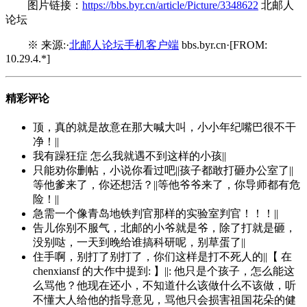
图片链接：
https://bbs.byr.cn/article/Picture/3348622
北邮人
论坛
※ 来源:·
北邮人论坛手机客户端
bbs.byr.cn·[FROM:
10.29.4.*]
精彩评论
顶，真的就是故意在那大喊大叫，小小年纪嘴巴很不干
净！||
我有躁狂症 怎么我就遇不到这样的小孩||
只能劝你删帖，小说你看过吧||孩子都敢打砸办公室了||
等他爹来了，你还想活？||等他爷爷来了，你导师都有危
险！||
急需一个像青岛地铁判官那样的实验室判官！！！||
告儿你别不服气，北邮的小爷就是爷，除了打就是砸，
没别哒，一天到晚给谁搞科研呢，别草蛋了||
住手啊，别打了别打了，你们这样是打不死人的||【 在
chenxiansf 的大作中提到: 】||: 他只是个孩子，怎么能这
么骂他？他现在还小，不知道什么该做什么不该做，听
不懂大人给他的指导意见，骂他只会损害祖国花朵的健