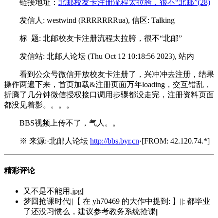
链接地址：
北邮校友卡注册流程太拉胯，很不“北邮”(28)
发信人: westwind (RRRRRRRua), 信区: Talking
标 题: 北邮校友卡注册流程太拉胯，很不“北邮”
发信站: 北邮人论坛 (Thu Oct 12 10:18:56 2023), 站内
看到公众号微信开放校友卡注册了，兴冲冲去注册，结果
操作两遍下来，首页加载&注册页面万年loading，交互错乱，
折腾了几分钟微信授权接口调用步骤都没走完，注册资料页面
都没见着影。。。。
BBS视频上传不了，气人。。
※ 来源:·北邮人论坛
http://bbs.byr.cn
·[FROM: 42.120.74.*]
精彩评论
又不是不能用.jpg||
梦回抢课时代||【 在 yh70469 的大作中提到: 】||: 都毕业
了还没习惯么，建议参考教务系统抢课||