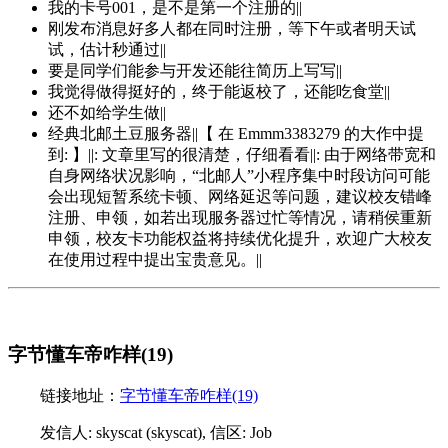
我的卡号001，是不是第一个注册的||
刚发布消息好多人都在同时注册，等下午或者明天试
试，估计秒通过||
要是同学们能参与开发还能往简历上写写||
我觉得做得挺好的，终于能返校了，还能吃食堂||
还不如给学生做||
经典北邮土豆服务器||【 在 Emmm3383279 的大作中提
到: 】||: 文章里写的很清楚，仔细看看||: 由于网络带宽和
自身网络状况影响，“北邮人”小程序集中时段访问可能
会出现短暂系统卡顿、网络延迟等问题，建议校友错峰
注册、申领，如若出现服务器过忙等情况，请稍侯重新
申领，校友卡功能权益将持续优化提升，欢迎广大校友
在使用过程中提出宝贵意见。||
字节懂车帝咋样(19)
链接地址：
字节懂车帝咋样(19)
发信人: skyscat (skyscat), 信区: Job