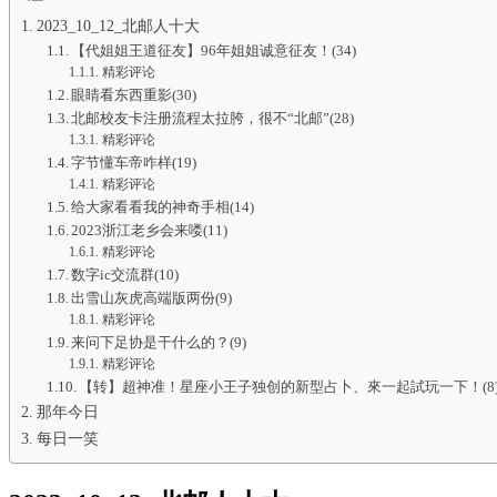
2023_10_12_北邮人十大
【代姐姐王道征友】96年姐姐诚意征友！(34)
精彩评论
眼睛看东西重影(30)
北邮校友卡注册流程太拉胯，很不“北邮”(28)
精彩评论
字节懂车帝咋样(19)
精彩评论
给大家看看我的神奇手相(14)
2023浙江老乡会来喽(11)
精彩评论
数字ic交流群(10)
出雪山灰虎高端版两份(9)
精彩评论
来问下足协是干什么的？(9)
精彩评论
【转】超神准！星座小王子独创的新型占卜、來一起試玩一下！(8
那年今日
每日一笑