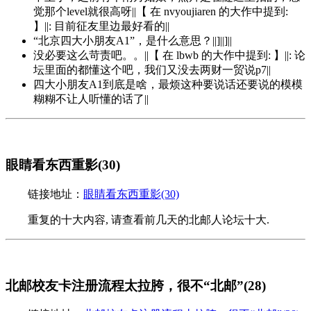
觉那个level就很高呀||【 在 nvyoujiaren 的大作中提到:
】||: 目前征友里边最好看的||
“北京四大小朋友A1”，是什么意思？||]||]||
没必要这么苛责吧。。||【 在 lbwb 的大作中提到: 】||: 论
坛里面的都懂这个吧，我们又没去两财一贸说p7||
四大小朋友A1到底是啥，最烦这种要说话还要说的模模
糊糊不让人听懂的话了||
眼睛看东西重影(30)
链接地址：
眼睛看东西重影(30)
重复的十大内容, 请查看前几天的北邮人论坛十大.
北邮校友卡注册流程太拉胯，很不“北邮”(28)