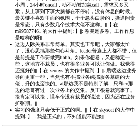
小周，24小时oncall，动不动被加急call，需求又多又
紧，从上班到下班大脑都在不停转，没有休息的时候。
最关键不喜欢里面的氛围，个个急头白脸的，撕逼问责
是常态，只有少数几个技术大佬不这样。||【 在
m995877461 的大作中提到: 】||: 卷哭是多卷。工作作息
是啥样的呀||
这边人际关系非常简单。其实也正常吧，大家都太忙
了，没心思搞那些勾心斗角。leader普遍上人都不错，但
是前提是工作要做完hhhh。如果你想卷，又想稳定一
些，这地方不裁员，也有很多业务可以让你做。我觉得
还挺好的||【 在 zennys 的大作中提到: 】||: 后端这边业务
导向更重一些，当然也有不搞业务纯搞服务基建的大
佬，升的也蛮快的。ai那边我不是特别了解，只和cv那
边的老哥有过一次业务上的交集。反正很卷就完事了。
接肯定可以接，懂车帝没有裁员的说法，因为还在业务
扩张期。||
实习的强度只会低于正式的啊。||【 在 skyscat 的大作中
提到: 】||: 我是正式的，不知道能不能接||