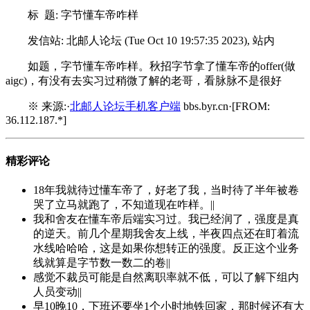
标 题: 字节懂车帝咋样
发信站: 北邮人论坛 (Tue Oct 10 19:57:35 2023), 站内
如题，字节懂车帝咋样。秋招字节拿了懂车帝的offer(做
aigc)，有没有去实习过稍微了解的老哥，看脉脉不是很好
※ 来源:·
北邮人论坛手机客户端
bbs.byr.cn·[FROM:
36.112.187.*]
精彩评论
18年我就待过懂车帝了，好老了我，当时待了半年被卷
哭了立马就跑了，不知道现在咋样。||
我和舍友在懂车帝后端实习过。我已经润了，强度是真
的逆天。前几个星期我舍友上线，半夜四点还在盯着流
水线哈哈哈，这是如果你想转正的强度。反正这个业务
线就算是字节数一数二的卷||
感觉不裁员可能是自然离职率就不低，可以了解下组内
人员变动||
早10晚10，下班还要坐1个小时地铁回家，那时候还有大