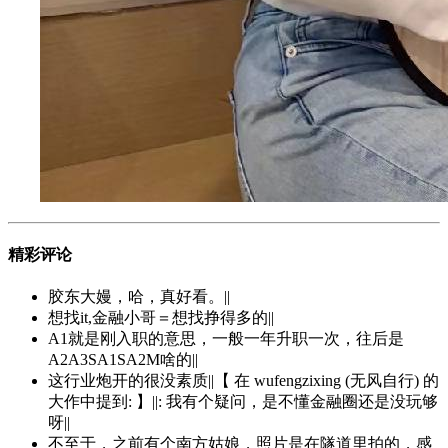
精彩评论
胶东大嫚，哈，真好看。||
想找it,金融小哥＝想找挣得多的||
A1就是刚入职的意思，一般一年升职一次，往后是
A2A3SA1SA2M啥的||
这行业炮开的很没素质||【 在 wufengzixing (无风自行) 的
大作中提到: 】||: 我有个疑问，是不懂金融圈还是没玩够
呀||
不至于，之前有个南方姑娘，照片是在隧道里拍的，感