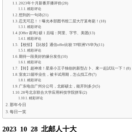
2023年十月新番开播评价(28)
精彩评论
想到的一句诗(21)
忍无可忍！！曝光本部图书馆二层大厅某奇葩！(18)
精彩评论
[Offer 咨询] 硕 1 后端：阿里、字节、美团(13)
精彩评论
【校招】【比较】通信offer比较 TP联洲VS华为(11)
精彩评论
期待一段美好的缘分发生(10)
精彩评论
【转】超神准！星座小王子独创的新型占卜、來一起試玩一下！(8)
室友23届毕业生，被卡试用期，怎么找工作(7)
精彩评论
广东电信广州分公司，北邮硕士，能开到多少(5)
28号北京联合大学应用科技学院拼车(2)
精彩评论
那年今日
每日一笑
2023_10_28_北邮人十大