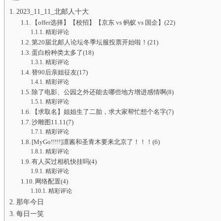
2023_11_11_北邮人十大
【offer选择】【校招】【京东 vs 蚂蚁 vs 国企】(22)
精彩评论
第20届北邮人论坛冬季坛服投票开始啦！(21)
蛋白粉种类太多了(18)
精彩评论
替90后亲姐征友(17)
精彩评论
除了电影、公园之外还能去哪些地方增进感情啊(8)
精彩评论
【求取名】姐姐生了二胎，求大家帮忙想个名字(7)
沙雕图11.11(7)
精彩评论
[MyGo!!!!!]凛酱和圣青木要来北京了！！！(6)
精彩评论
有人买过相机快挂吗(4)
精彩评论
网络配置(4)
精彩评论
那年今日
每日一笑