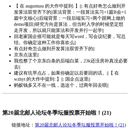
【 在 augustusu 的大作中提到: 】||: 有点好奇怎么做到开
发算法双管齐下的||算法背景：一段算法实习+1篇B会+1
篇中文核心||后端背景：一段后端实习+两个跟网上做的
demo项目||研究方向是算法，但当时入学的时候坚定想
走开发，所以就只能算法和开发并行一起学||
回老家国企很可能就是每天写word，写会议纪要，写总
结。你确定这种工作你喜欢么||
有点好奇怎么做到开发算法双管齐下的||
京东点这里||
我也整了个京东白条的后端白菜，23k还没房补真没必要
去||
建议有坑早点占，如果你确定以后要回的话。||【 在
wzhyt 的大作中提到: 】||: 国企点这里||
蚂蚁钱多又不在一线，选这个，过两年回去呗||
第20届北邮人论坛冬季坛服投票开始啦！(21)
链接地址：
第20届北邮人论坛冬季坛服投票开始啦！(21)