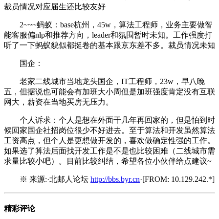
裁员情况对应届生还比较友好
2~~~蚂蚁：base杭州，45w，算法工程师，业务主要做智
能客服偏nlp和推荐方向，leader和氛围暂时未知。工作强度打
听了一下蚂蚁貌似都挺卷的基本跟京东差不多。裁员情况未知
国企：
老家二线城市当地龙头国企，IT工程师，23w，早八晚
五，但据说也可能会有加班大小周但是加班强度肯定没有互联
网大，薪资在当地买房无压力。
个人诉求：个人是想在外面干几年再回家的，但是怕到时
候回家国企社招岗位很少不好进去。至于算法和开发虽然算法
工资高点，但个人是更想做开发的，喜欢做确定性强的工作。
如果选了算法后面找开发工作是不是也比较困难（二线城市需
求量比较小吧）。目前比较纠结，希望各位小伙伴给点建议~
※ 来源:·北邮人论坛
http://bbs.byr.cn
·[FROM: 10.129.242.*]
精彩评论