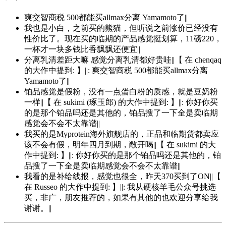
爽交智商税 500都能买allmax分离 Yamamoto了||
我也是小白，之前买的熊猫，但听说之前涨价已经没有
性价比了。现在买的临期的产品感觉挺划算，11磅220，
一杯才一块多钱比香飘飘还便宜||
分离乳清差距大嘛 感觉分离乳清都好贵哇||【 在 chenqaq
的大作中提到: 】||: 爽交智商税 500都能买allmax分离
Yamamoto了||
铂品感觉是假粉，没有一点蛋白粉的质感，就是豆奶粉
一样||【 在 sukimi (琢玉郎) 的大作中提到: 】||: 你好你买
的是那个铂品吗还是其他的，铂品搜了一下全是卖临期
感觉会不会不太靠谱||
我买的是Myprotein海外旗舰店的，正品和临期货都卖应
该不会有假，明年四月到期，敞开喝||【 在 sukimi 的大
作中提到: 】||: 你好你买的是那个铂品吗还是其他的，铂
品搜了一下全是卖临期感觉会不会不太靠谱||
我看的是补给线报，感觉也很全，昨天370买到了ON||【
在 Russeo 的大作中提到: 】||: 我从硬核羊毛公众号挑选
买，非广，朋友推荐的，如果有其他的也欢迎分享给我
谢谢。||