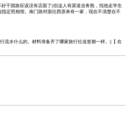
||这三年不好干国旅应该没有店面了||但这人有渠道业务熟，找他走学生
找指定照相馆。南门路对面往西原来有一家，现在不清楚在不
流水什么的。材料准备齐了哪家旅行社送签都一样。||【 在