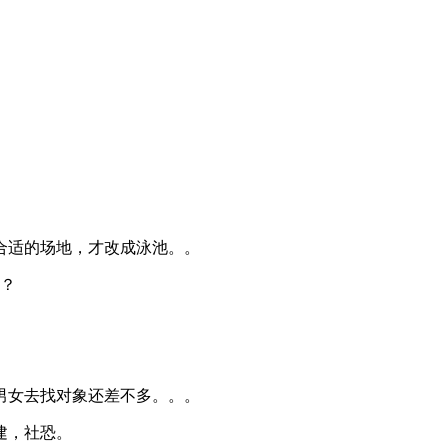
合适的场地，才改成泳池。。
呢？
男女去找对象还差不多。。。
建，社恐。