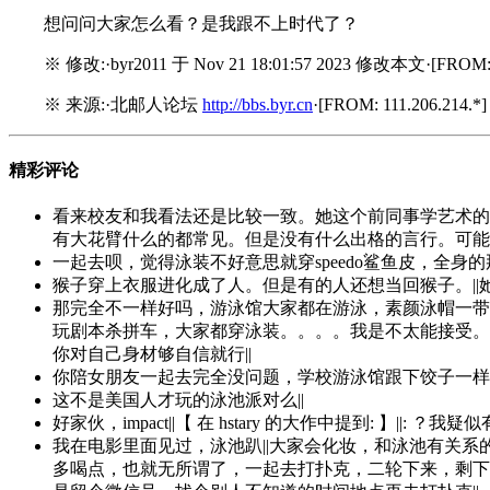
想问问大家怎么看？是我跟不上时代了？
※ 修改:·byr2011 于 Nov 21 18:01:57 2023 修改本文·[FROM: 1
※ 来源:·北邮人论坛
http://bbs.byr.cn
·[FROM: 111.206.214.*]
精彩评论
看来校友和我看法还是比较一致。她这个前同事学艺术的
有大花臂什么的都常见。但是没有什么出格的言行。可能就
一起去呗，觉得泳装不好意思就穿speedo鲨鱼皮，全身的
猴子穿上衣服进化成了人。但是有的人还想当回猴子。||
那完全不一样好吗，游泳馆大家都在游泳，素颜泳帽一带
玩剧本杀拼车，大家都穿泳装。。。。我是不太能接受。||【 
你对自己身材够自信就行||
你陪女朋友一起去完全没问题，学校游泳馆跟下饺子一样
这不是美国人才玩的泳池派对么||
好家伙，impact||【 在 hstary 的大作中提到: 】||: ？
我在电影里面见过，泳池趴||大家会化妆，和泳池有关系
多喝点，也就无所谓了，一起去打扑克，二轮下来，剩下的