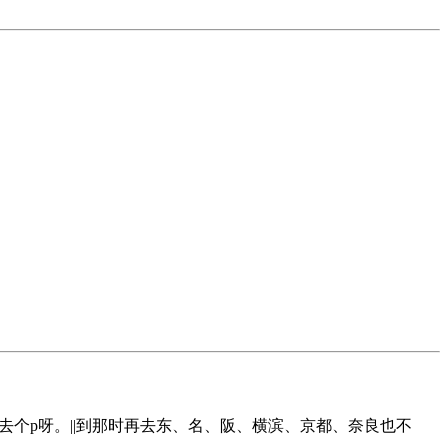
去个p呀。||到那时再去东、名、阪、横滨、京都、奈良也不