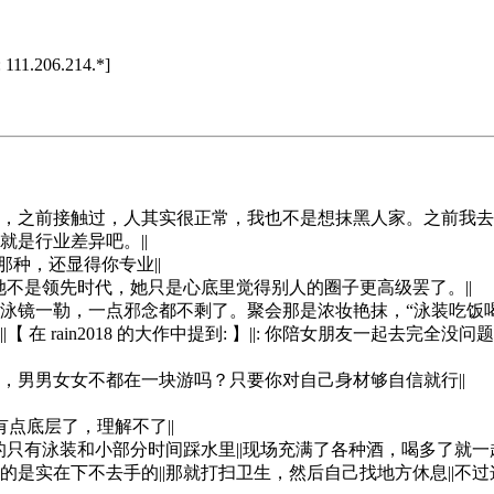
11.206.214.*]
，之前接触过，人其实很正常，我也不是想抹黑人家。之前我去
是行业差异吧。||
那种，还显得你专业||
她不是领先时代，她只是心底里觉得别人的圈子更高级罢了。||
泳镜一勒，一点邪念都不剩了。聚会那是浓妆艳抹，“泳装吃饭
在 rain2018 的大作中提到: 】||: 你陪女朋友一起去
，男男女女不都在一块游吗？只要你对自己身材够自信就行||
我疑似有点底层了，理解不了||
的只有泳装和小部分时间踩水里||现场充满了各种酒，喝多了就一
是实在下不去手的||那就打扫卫生，然后自己找地方休息||不