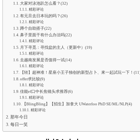
大家对泳池趴怎么看？(32)
精彩评论
有元旦去日本玩的吗？(26)
精彩评论
蹲个自助搭子(22)
鼻子里面干有什么办法吗(22)
精彩评论
月下寻觅：寻找盆的主人（更新中）(19)
精彩评论
去越南发展是否值得一试(14)
精彩评论
【转】超神准！星座小王子独创的新型占卜、來一起試玩一下！(11
offer求比较(9)
精彩评论
佳能ef口中长焦镜头求推荐(6)
精彩评论
【BlingBling】【招生】加拿大 UWaterloo PhD SE/ML/NLP(4)
精彩评论
那年今日
每日一笑