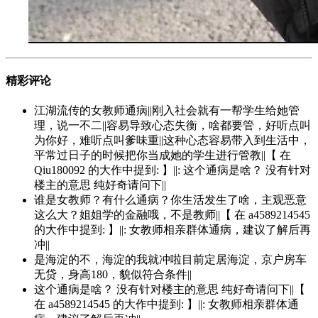
精彩评论
江湖流传的女教师通病||刚入社会就有一帮学生给她管
理，说一不二||容易导致心态失衡，啥都要管，好听点叫
为你好，难听点叫爹味重||这种心态容易带入到生活中，
平常过日子的时候把你当成她的学生进行管教||【 在
Qiu180092 的大作中提到: 】||: 这个通病是啥？ 没有针对
楼主的意思 纯好奇请问下||
谁是女教师？有什么通病？你生活发生了啥，主观恶意
这么大？姐姐学的金融哦，不是教师||【 在 a4589214545
的大作中提到: 】||: 女教师相亲群体通病，建议了解后再
冲||
是海淀的不，海淀的我就冲啦目前定居海淀，京户房车
无贷，身高180，貌似符合条件||
这个通病是啥？ 没有针对楼主的意思 纯好奇请问下||【
在 a4589214545 的大作中提到: 】||: 女教师相亲群体通