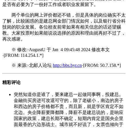
是否有必要为了一份好工作或者职业发展留下。
两个单位的网上评价都还不错，但是具体的岗位确实不太
了解，比较困惑的是建总网金部门情况如何，以及银行省分科
技岗的职业发展。各位校友前辈如果有相关信息的话还望赐
教。大家投票时如果能说说选择的原因和理由就再好不过了，
再次感谢。
※ 修改:·AugustU 于 Jan 4 09:45:48 2024 修改本文
·[FROM: 114.254.1.*]
※ 来源:·北邮人论坛
http://bbs.byr.cn
·[FROM: 50.7.158.*]
精彩评论
突然知道你是谁了，要来建总一起做同事啊，投建总。
金融街买房进可攻退可守的，除了老破小，南边的房子
和西边的房子价格都不贵，而且新，就是学区肯定不如
北边。央企降薪要降都降，降薪不是建总说的，是响应
国家的政策，建总长期不确定，短期内肯定是国央企里
面最香的六边形战士。城市就不好说了，女票也倾向于