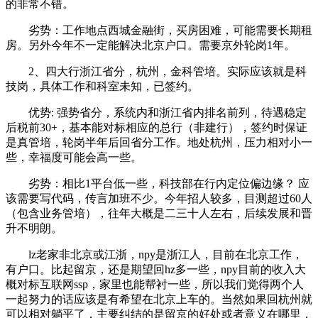
的非常不错。
劣势：工作地点西城金融街，买房困难，可能需要长期租
房。另外今年不一定能解决北京户口。需要京外轮岗1年。
2、四大行浙江省分，杭州，金科管培。实际应该就是科
技岗，具体工作和科室未知，已签约。
优势: 强势省分，系统内和浙江省内排名前列，待遇稳定
后税前30+，基本能对标相应的总行（非建行），签约时保证
是真管培，轮岗半年后回省分工作。地处杭州，压力相对小一
些，幸福度可能会高一些。
劣势：相比1平台低一些，科技部在行内定位偏边缘？ 应
该需要写代码，传言加班不少。今年招人较多，目测超过60人
（包含业务管培），往年大概是二三十人左右，后续发展和晋
升不明朗。
lz老家非北京或江浙，npy是浙江人，目前在北京工作，
有户口。比起留京，还是期望回hz多一些，npy目前的收入大
概对标互联网ssp，家里也能帮衬一些，所以我们觉得两个人
一起努力的话应该是有希望在北京上车的。当然如果回杭州就
可以相对躺平了，主要纠结的是留京的好处或者意义在哪里，