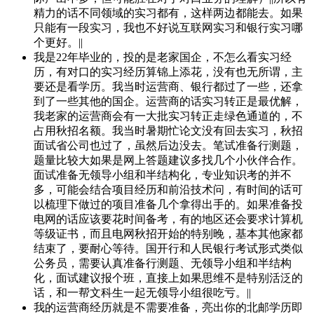
精力的话不同领域的实习都有，这样两边都能去。如果
只能有一段实习，我也不好说互联网实习和银行实习哪
个更好。||
我是22年毕业的，投的是老家国企，不怎么看实习经
历，有对口的实习经历算锦上添花，没有也无所谓，主
要还是看学历。我当时运营商、银行都过了一些，还拿
到了一些其他的国企。运营商的话实习转正是最优解，
我老家的运营商会有一大批实习转正走绿色通道的，不
占用秋招名额。我当时暑期忙论文没有回去实习，秋招
面试省公司也过了，虽然后边没去。笔试准备行测题，
题量比较大如果是网上答题建议多找几个小伙伴合作。
面试准备无领导小组和半结构化，专业知识考的并不
多，可能会结合项目经历和前沿技术问，有时间的话可
以梳理下做过的项目准备几个拿得出手的。如果准备投
电网的话应该要花时间备考，有的地区还会要求计算机
等级证书，而且电网秋招开始的特别晚，基本其他家都
结束了，要耐心等待。国开行和人民银行考试形式类似
公务员，需要认真准备行测题、无领导小组和半结构
化，面试建议报个班，直接上如果思维不是特别活泛的
话，和一帮文科生一起无领导小组很吃亏。||
我的运营商经历就是不需要准备，亮出你的北邮学历即