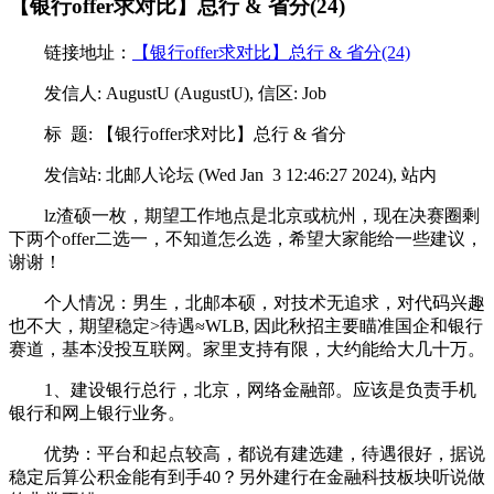
【银行offer求对比】总行 & 省分(24)
链接地址：
【银行offer求对比】总行 & 省分(24)
发信人: AugustU (AugustU), 信区: Job
标 题: 【银行offer求对比】总行 & 省分
发信站: 北邮人论坛 (Wed Jan 3 12:46:27 2024), 站内
lz渣硕一枚，期望工作地点是北京或杭州，现在决赛圈剩
下两个offer二选一，不知道怎么选，希望大家能给一些建议，
谢谢！
个人情况：男生，北邮本硕，对技术无追求，对代码兴趣
也不大，期望稳定>待遇≈WLB, 因此秋招主要瞄准国企和银行
赛道，基本没投互联网。家里支持有限，大约能给大几十万。
1、建设银行总行，北京，网络金融部。应该是负责手机
银行和网上银行业务。
优势：平台和起点较高，都说有建选建，待遇很好，据说
稳定后算公积金能有到手40？另外建行在金融科技板块听说做