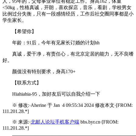
人，95年的，父母事业单位有稳定工作。身高162，体重
<50kg，性格真诚，开朗，喜欢探店，音乐，看剧，学校男女
比例过分失衡，只有一段感情经历，工作后社交圈同事都是小
学生家长。
【希望你】
年龄：91后，今年有见家长订婚的计划hh
真诚，爱干净，有责任心，有北京定居的能力，无不良嗜
好。
颜值没有特别要求，身高170+
【联系方式】
Hiahiahia-95，加好友后可以自我介绍一下
※ 修改:·Aherine 于 Jan 4 09:55:34 2024 修改本文·[FROM:
111.201.28.*]
※ 来源:·
北邮人论坛手机客户端
bbs.byr.cn·[FROM:
111.201.28.*]