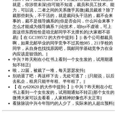
就是，你涉世未深||你可能不知道，裁员和员工技术、能
力，可以说，二者之间的关系微乎其微||裁员裁谁？除了
裁那些刺头，不干活的，就是裁闷头干活的，裁不会来
事的，裁不是领导嫡系的||你是否会问，什么叫会来事？
怎么才能成为领导嫡系？||论技术，咱byr不虚谁，可上
面这些东西恰恰是咱北邮同学不太擅长的||大家都不容
易||【 在 GC199572 的大作中提到: 】||: 各个公司都裁员
啊，如果北邮毕业的同学竞争不过其他985，211学校的
同学，从自身也找找原因吧，我邮同学基础竞争力在业
内应该是较强的。||
中兴？昨天刚在小红书上看到一个女生发的，试用期通
知不转正||
唉，22届，被裁了一堆，每天瑟瑟发抖||
别劝退了吧：再这样下去，无处可逃了；||只能说，以后
去私企，租房只能半年租、半年租了。||
【 在 ry620620 的大作中提到: 】||: 中兴？昨天刚在小红
书上看到一个女生发的，试用期通知不转正||那个女生的
微博大家可以去看看，人家精神好像也不太正常||
看脉脉说中兴今年毁约的人少了，实际来的人超出预料||