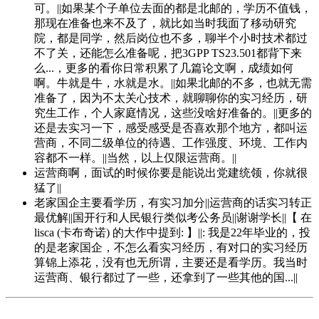
可。||如果某个子单位去面的都是北邮的，学历不值钱，
那现在准备也来不及了，就比如当时我面了移动研究
院，都是同学，然后岗位也不多，聊半个小时技术都过
不了关，还能怎么准备呢，把3GPP TS23.501都背下来
么...，更多的看你日常积累了几篇论文啊，成绩如何
啊。牛就是牛，水就是水。||如果北邮的不多，也就无需
准备了，因为不太关心技术，就聊聊你的实习经历，研
究生工作，个人家庭情况，这些没啥好准备的。||更多的
还是去实习一下，感受感受是否喜欢那个地方，都叫运
营商，不同二级单位的待遇、工作强度、环境、工作内
容都不一样。||当然，以上仅限运营商。||
运营商啊，面试的时候你要是能说出党建统领，你就很
猛了||
老家国企主要看学历，有实习加分||运营商的话实习转正
最优解||国开行和人民银行类似考公务员||谢谢学长||【 在
lisca (卡布奇诺) 的大作中提到: 】||: 我是22年毕业的，投
的是老家国企，不怎么看实习经历，有对口的实习经历
算锦上添花，没有也无所谓，主要还是看学历。我当时
运营商、银行都过了一些，还拿到了一些其他的国...||