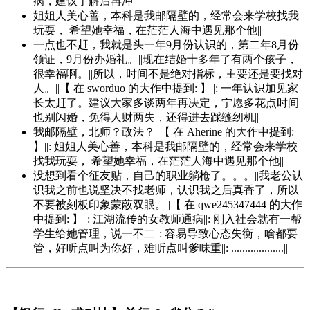
病，建议了解后再冲||
姐姐人美心善，本科是我邮隔壁的，经常会来学校找我
玩耍， 希望她幸福，在茫茫人海中遇见那个他||
一点也不赶，我就是头一年9月份认识的，第二年8月份
领证，9月份办婚礼。||现在结婚十多年了有两个孩子，
很幸福啊。||所以，时间不是绝对指标，主要还是要找对
人。||【 在 sworduo 的大作中提到: 】||: 一年认识加见家
长太赶了。建议大家多谈两年再决定，宁愿多花点时间
也别闪婚，免得人财两失，还得进去踩缝纫机||
我邮隔壁，北师？政法？||【 在 Aherine 的大作中提到:
】||: 姐姐人美心善，本科是我邮隔壁的，经常会来学校
找我玩耍， 希望她幸福，在茫茫人海中遇见那个他||
没想到看个征友贴，自己的职业躺枪了。。。||我老公认
识我之前也说坚决不找老师，认识我之后真香了，所以
不要被刻板印象蒙蔽双眼。||【 在 qwe245347444 的大作
中提到: 】||: 江湖流传的女教师通病||: 刚入社会就有一帮
学生给她管理，说一不二||: 容易导致心态失衡，啥都要
管，好听点叫为你好，难听点叫爹味重||: ...................||