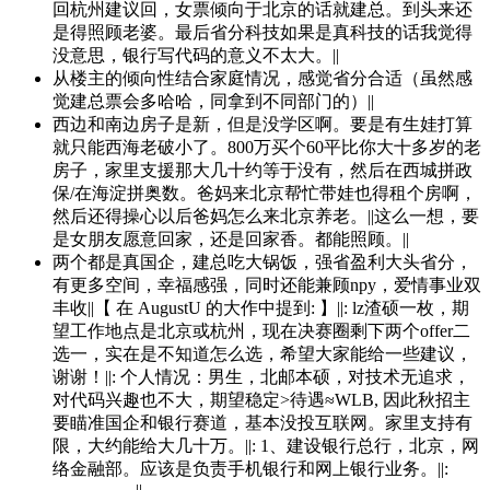
回杭州建议回，女票倾向于北京的话就建总。到头来还
是得照顾老婆。最后省分科技如果是真科技的话我觉得
没意思，银行写代码的意义不太大。||
从楼主的倾向性结合家庭情况，感觉省分合适（虽然感
觉建总票会多哈哈，同拿到不同部门的）||
西边和南边房子是新，但是没学区啊。要是有生娃打算
就只能西海老破小了。800万买个60平比你大十多岁的老
房子，家里支援那大几十约等于没有，然后在西城拼政
保/在海淀拼奥数。爸妈来北京帮忙带娃也得租个房啊，
然后还得操心以后爸妈怎么来北京养老。||这么一想，要
是女朋友愿意回家，还是回家香。都能照顾。||
两个都是真国企，建总吃大锅饭，强省盈利大头省分，
有更多空间，幸福感强，同时还能兼顾npy，爱情事业双
丰收||【 在 AugustU 的大作中提到: 】||: lz渣硕一枚，期
望工作地点是北京或杭州，现在决赛圈剩下两个offer二
选一，实在是不知道怎么选，希望大家能给一些建议，
谢谢！||: 个人情况：男生，北邮本硕，对技术无追求，
对代码兴趣也不大，期望稳定>待遇≈WLB, 因此秋招主
要瞄准国企和银行赛道，基本没投互联网。家里支持有
限，大约能给大几十万。||: 1、建设银行总行，北京，网
络金融部。应该是负责手机银行和网上银行业务。||: