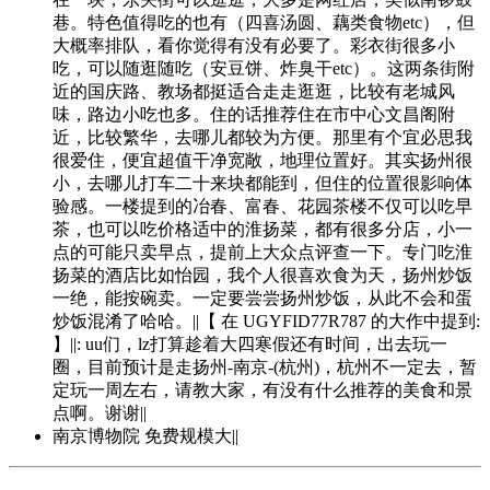
巷。特色值得吃的也有（四喜汤圆、藕类食物etc），但
大概率排队，看你觉得有没有必要了。彩衣街很多小
吃，可以随逛随吃（安豆饼、炸臭干etc）。这两条街附
近的国庆路、教场都挺适合走走逛逛，比较有老城风
味，路边小吃也多。住的话推荐住在市中心文昌阁附
近，比较繁华，去哪儿都较为方便。那里有个宜必思我
很爱住，便宜超值干净宽敞，地理位置好。其实扬州很
小，去哪儿打车二十来块都能到，但住的位置很影响体
验感。一楼提到的冶春、富春、花园茶楼不仅可以吃早
茶，也可以吃价格适中的淮扬菜，都有很多分店，小一
点的可能只卖早点，提前上大众点评查一下。专门吃淮
扬菜的酒店比如怡园，我个人很喜欢食为天，扬州炒饭
一绝，能按碗卖。一定要尝尝扬州炒饭，从此不会和蛋
炒饭混淆了哈哈。||【 在 UGYFID77R787 的大作中提到:
】||: uu们，lz打算趁着大四寒假还有时间，出去玩一
圈，目前预计是走扬州-南京-(杭州)，杭州不一定去，暂
定玩一周左右，请教大家，有没有什么推荐的美食和景
点啊。谢谢||
南京博物院 免费规模大||