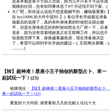
息基本都是靠字节招人兜底，因为几乎只有字节还在成
规模的社招，也有前同事休息了8个月还找不到下家。||
大厂吧，听你这么说也不想是能躺平的，赚钱最重要||【
在 hzx10086 的大作中提到: 】||: 各位学长学姐最近准备
做最后的选择了，真的有时身体累的时候想去国企躺
平，但是在身体状态好的时候却想去大厂拼一下，后者
居多，因为没有背着绩效真正在互联网工作，所以也不
知道能否撑下来，脉脉越看越焦虑，现在准备做决定
了，希望可以得到学长学姐的建议～||: 互联网决赛圈：||:
............||
【转】超神准！星座小王子独创的新型占卜、來一
起試玩一下！(23)
链接地址：
【转】超神准！星座小王子独创的新型占卜、
來一起試玩一下！(23)
重复的十大内容, 请查看前几天的北邮人论坛十大.