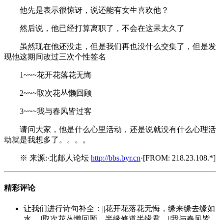
他先是表示很惊讶，说还能有女生喜欢他？
然后说，他已经打算离职了，不会在这呆太久了
虽然现在他还没走，但是我们再也没什么交集了，但是发
现他这期间改过三次个性签名
1~~~花开花落花无悔
2~~~取次花丛懒回顾
3~~~我与春风皆过客
请问大家，他是什么心里活动，还是说就没有什么心理活
动就是我想多了。。。。
※ 来源:·北邮人论坛
http://bbs.byr.cn
·[FROM: 218.23.108.*]
精彩评论
让我们进行诗句补全：||花开花落花无悔，缘来缘去缘如
水。||取次花丛懒回顾，半缘修道半缘君。||我与春风皆