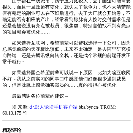
由于都在一线城市，房子压力比较大，去了国企可能需要
很久，而且一旦政策有变化，就失去了竞争力，也不太清楚能
否有稳定的副业可以在下班后进行。去了大厂就会开始卷，不
确定能否有相应的产出，经常看到脉脉有人按时交付需求但是
还是会被说没有亮点被裁员，很焦虑，特别害怕找不到有亮点
的项目就会被优化……
如果选择互联网，希望前辈可以帮我选择一下公司，因为
总感觉前端的天花板比较低，未来不太确定，是去阿里研究横
向跨端，还是去腾讯纵向转全栈，还是找个常规的前端开发正
常干就行～
如果选择国企希望前辈可以说一下原因，比如为啥互联网
不好～我从之前实习的同事口中感觉他们好像很少遇到裁员
的，但是脉脉上感觉确实裁员的……真的很担心被优化
最后感谢各位前辈的建议～
※ 来源:·
北邮人论坛手机客户端
bbs.byr.cn·[FROM:
60.13.175.*]
精彩评论