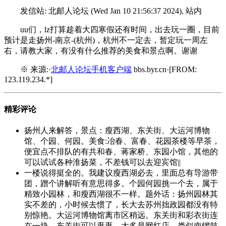
发信站: 北邮人论坛 (Wed Jan 10 21:56:37 2024), 站内
uu们，lz打算趁着大四寒假还有时间，出去玩一圈，目前
预计是走扬州-南京-(杭州)，杭州不一定去，暂定玩一周左
右，请教大家，有没有什么推荐的美食和景点啊。谢谢
※ 来源:·
北邮人论坛手机客户端
bbs.byr.cn·[FROM:
123.119.234.*]
精彩评论
扬州人来解答，景点：瘦西湖、东关街、大运河博物
馆、个园、何园。美食:冶春、富春、花园茶楼等早茶，
便宜点不排队的有共和春、蒋家桥、东园小馆，其他的
可以试试各种淮扬菜，不差钱可以去迎宾馆||
一楼说得挺全的。我建议瘦西湖必去，里面总有导游带
团，蹭个讲解听有意思得多。个园何园挑一个去，属于
精致小园林，和瘦西湖很不一样。题外话：扬州园林其
实不差的，小时候去惯了，长大去苏州拙政园都没有特
别惊艳。大运河博物馆离市区稍远。东关街和彩衣街连
在一块，东关街可以逛逛，大多是网红店，类似南锣鼓