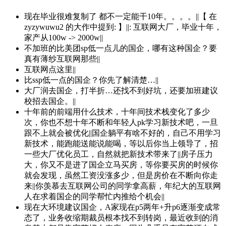
现在毕业很难复制了 都不一定能干10年。。。。||【 在
zyzywuwu2 的大作中提到: 】||: 互联网大厂，毕业十年，
家产从100w -> 2000w||
不加班的比美团sp低一点儿的国企，哪有这种国企？要
真有薄纱互联网那些||
互联网点这里||
比ssp低一点的国企？你先了解清楚…||
大厂润去国企，打半折…还找不到好坑，还要加班建议
校招去国企。||
十年前的前端用什么技术，十年间技术栈变化了多少
次，你也不想十年不断和年轻人pk学习新技术吧，一旦
跟不上就会被优化||国企躺平有啥不好的，自己不用学习
新技术，能跑能送能说能喝，等以后你当上领导了，招
一些大厂优化员工，自然就把新技术带来了||房子压力
大，你又不是进了国企立马买房，等你要买房的时候你
就会发现，虽然工资没涨多少，但是房价在不断向你走
来||你羡慕去互联网公司的同学拿高薪，年纪大的互联网
人在求着国企的同学帮忙内推给个机会||
现在大环境建议国企，A家现在p5两年+升p6逐渐变成常
态了，业务收缩期裁员根本找不到转岗，最近收到的消