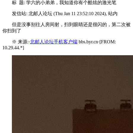
标 题: 学六的小弟弟，我知道你有个酷炫的激光笔
发信站: 北邮人论坛 (Thu Jan 11 23:52:10 2024), 站内
但是没事别往人房间射，扫到眼睛还是很闪的，第二次被
你扫到了
※ 来源:·
北邮人论坛手机客户端
bbs.byr.cn·[FROM:
10.29.44.*]