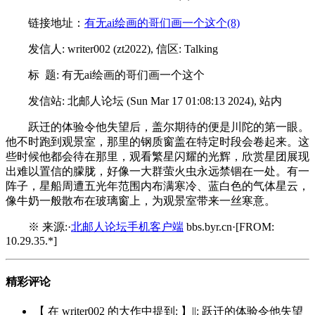
链接地址：
有无ai绘画的哥们画一个这个(8)
发信人: writer002 (zt2022), 信区: Talking
标 题: 有无ai绘画的哥们画一个这个
发信站: 北邮人论坛 (Sun Mar 17 01:08:13 2024), 站内
跃迁的体验令他失望后，盖尔期待的便是川陀的第一眼。
他不时跑到观景室，那里的钢质窗盖在特定时段会卷起来。这
些时候他都会待在那里，观看繁星闪耀的光辉，欣赏星团展现
出难以置信的朦胧，好像一大群萤火虫永远禁锢在一处。有一
阵子，星船周遭五光年范围内布满寒冷、蓝白色的气体星云，
像牛奶一般散布在玻璃窗上，为观景室带来一丝寒意。
※ 来源:·
北邮人论坛手机客户端
bbs.byr.cn·[FROM:
10.29.35.*]
精彩评论
【 在 writer002 的大作中提到: 】||: 跃迁的体验令他失望