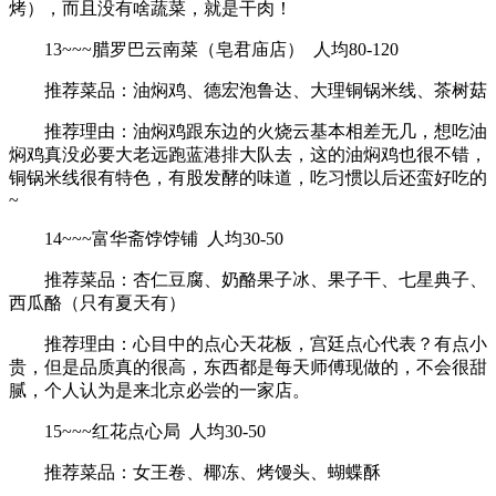
烤），而且没有啥蔬菜，就是干肉！
13~~~腊罗巴云南菜（皂君庙店） 人均80-120
推荐菜品：油焖鸡、德宏泡鲁达、大理铜锅米线、茶树菇
推荐理由：油焖鸡跟东边的火烧云基本相差无几，想吃油
焖鸡真没必要大老远跑蓝港排大队去，这的油焖鸡也很不错，
铜锅米线很有特色，有股发酵的味道，吃习惯以后还蛮好吃的
~
14~~~富华斋饽饽铺 人均30-50
推荐菜品：杏仁豆腐、奶酪果子冰、果子干、七星典子、
西瓜酪（只有夏天有）
推荐理由：心目中的点心天花板，宫廷点心代表？有点小
贵，但是品质真的很高，东西都是每天师傅现做的，不会很甜
腻，个人认为是来北京必尝的一家店。
15~~~红花点心局 人均30-50
推荐菜品：女王卷、椰冻、烤馒头、蝴蝶酥