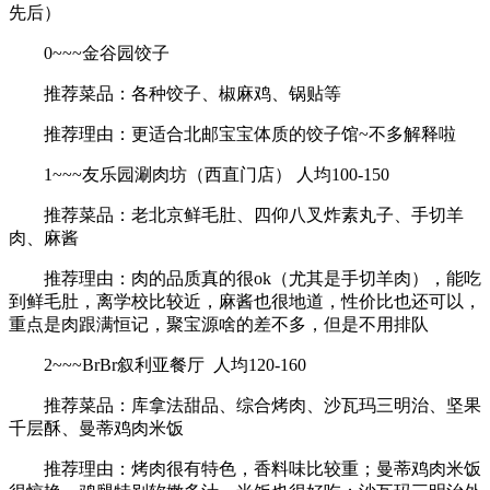
先后）
0~~~金谷园饺子
推荐菜品：各种饺子、椒麻鸡、锅贴等
推荐理由：更适合北邮宝宝体质的饺子馆~不多解释啦
1~~~友乐园涮肉坊（西直门店） 人均100-150
推荐菜品：老北京鲜毛肚、四仰八叉炸素丸子、手切羊
肉、麻酱
推荐理由：肉的品质真的很ok（尤其是手切羊肉），能吃
到鲜毛肚，离学校比较近，麻酱也很地道，性价比也还可以，
重点是肉跟满恒记，聚宝源啥的差不多，但是不用排队
2~~~BrBr叙利亚餐厅 人均120-160
推荐菜品：库拿法甜品、综合烤肉、沙瓦玛三明治、坚果
千层酥、曼蒂鸡肉米饭
推荐理由：烤肉很有特色，香料味比较重；曼蒂鸡肉米饭