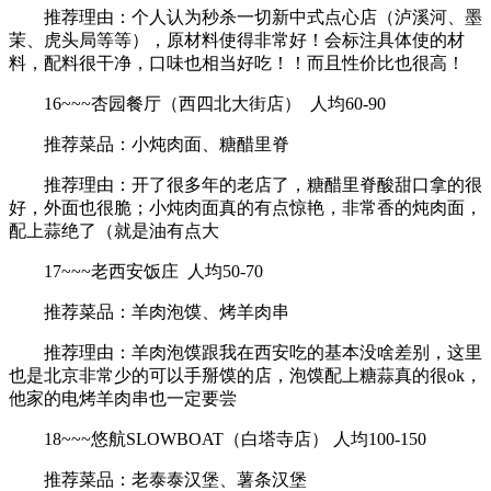
推荐理由：个人认为秒杀一切新中式点心店（泸溪河、墨
茉、虎头局等等），原材料使得非常好！会标注具体使的材
料，配料很干净，口味也相当好吃！！而且性价比也很高！
16~~~杏园餐厅（西四北大街店） 人均60-90
推荐菜品：小炖肉面、糖醋里脊
推荐理由：开了很多年的老店了，糖醋里脊酸甜口拿的很
好，外面也很脆；小炖肉面真的有点惊艳，非常香的炖肉面，
配上蒜绝了（就是油有点大
17~~~老西安饭庄 人均50-70
推荐菜品：羊肉泡馍、烤羊肉串
推荐理由：羊肉泡馍跟我在西安吃的基本没啥差别，这里
也是北京非常少的可以手掰馍的店，泡馍配上糖蒜真的很ok，
他家的电烤羊肉串也一定要尝
18~~~悠航SLOWBOAT（白塔寺店） 人均100-150
推荐菜品：老泰泰汉堡、薯条汉堡