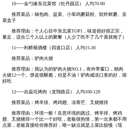
10~~~金勺缘东北菜馆（牡丹园店） 人均70-90
推荐菜品：锅包肉、盆菜、小笨鸡蘑菇粉、软炸鲜蘑、韭
菜盒子
推荐理由：个人心目中东北菜TOP1，味道很好很正宗，
量足，适合三个人以上的聚餐（人少了吃不了几个菜就饱了）
11~~~利桥顺酒楼（四道口店） 人均15-30
推荐菜品：驴肉火烧
推荐理由：我认为的驴肉火烧NO.1，有外带窗口，精肉
火烧12一个。饼皮很酥脆，但是不油！驴肉咸淡口拿的好，很
好吃
12~~~垚焱坑烤肉（龙翔路店） 人均100-120
推荐菜品：烤羊排、烤鸡翅、冻青芒、叉烧猪排
推荐理由：环境一般！在意环境的跳过。烤羊排、烤鸡
翅、叉烧猪排一个比一个好吃，老板很热情，第一次来都不用
点菜，老板直接给你推荐好，唯一缺点就是上菜比较慢（现