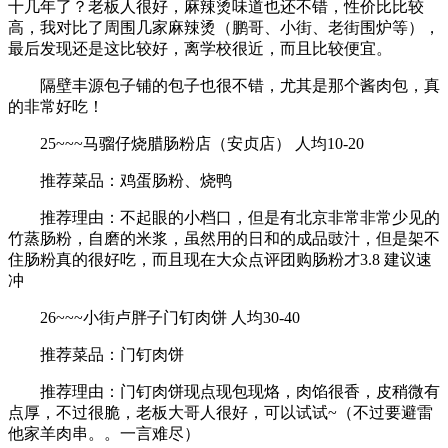
十几年了？老板人很好，麻辣烫味道也还不错，性价比比较
高，我对比了周围几家麻辣烫（鹏哥、小街、老街围炉等），
最后发现还是这比较好，离学校很近，而且比较便宜。
隔壁丰源包子铺的包子也很不错，尤其是那个酱肉包，真
的非常好吃！
25~~~马骝仔烧腊肠粉店（安贞店） 人均10-20
推荐菜品：鸡蛋肠粉、烧鸭
推荐理由：不起眼的小档口，但是有北京非常非常少见的
竹蒸肠粉，自磨的米浆，虽然用的日和的成品豉汁，但是架不
住肠粉真的很好吃，而且现在大众点评团购肠粉才3.8 建议速
冲
26~~~小街卢胖子门钉肉饼 人均30-40
推荐菜品：门钉肉饼
推荐理由：门钉肉饼现点现包现烙，肉馅很香，皮稍微有
点厚，不过很脆，老板大哥人很好，可以试试~（不过要避雷
他家羊肉串。。一言难尽）