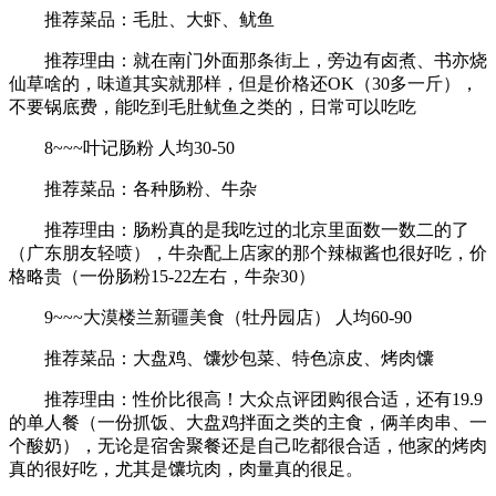
推荐菜品：毛肚、大虾、鱿鱼
推荐理由：就在南门外面那条街上，旁边有卤煮、书亦烧
仙草啥的，味道其实就那样，但是价格还OK（30多一斤），
不要锅底费，能吃到毛肚鱿鱼之类的，日常可以吃吃
8~~~叶记肠粉 人均30-50
推荐菜品：各种肠粉、牛杂
推荐理由：肠粉真的是我吃过的北京里面数一数二的了
（广东朋友轻喷），牛杂配上店家的那个辣椒酱也很好吃，价
格略贵（一份肠粉15-22左右，牛杂30）
9~~~大漠楼兰新疆美食（牡丹园店） 人均60-90
推荐菜品：大盘鸡、馕炒包菜、特色凉皮、烤肉馕
推荐理由：性价比很高！大众点评团购很合适，还有19.9
的单人餐（一份抓饭、大盘鸡拌面之类的主食，俩羊肉串、一
个酸奶），无论是宿舍聚餐还是自己吃都很合适，他家的烤肉
真的很好吃，尤其是馕坑肉，肉量真的很足。