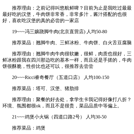
推荐理由：之前记得叫悠航鲜啤？目前为止是我吃过最最
最好吃的汉堡，牛肉饼非常香，非常多汁，酱汁搭配的也很
好，喜欢吃汉堡的真的必尝的一家店
19~~~冯三孃跷脚牛肉(北京直营店) 人均50-80
推荐菜品：翘脚牛肉、三鲜冰粉、牛肉饼、白火舌豆腐脑
推荐理由：翘脚牛肉牛肉很软嫩，很鲜，肉质也很好，三
鲜冰粉跟我在四川那边吃的基本一样，而且还是手搓的，牛肉
饼很酥脆，性价比也还可以，很推荐去尝尝
20~~~Ricci睿奇餐厅（五道口店） 人均100-150
推荐菜品：塔可、汉堡、猪肋排
推荐理由：聚餐的好去处，拿学生卡我记得好像打八折？
环境、氛围都很ok，而且不是很贵，菜品品质中等偏上。
21~~~鸡煲小火锅（四道口路2号） 人均30-50
推荐菜品：鸡煲