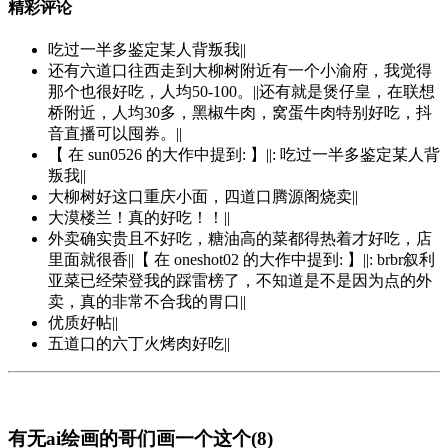
精彩评论
吃过一半多鉴定某人背叛我||
还有六道口往西走到大柳树附近有一个小渝府，我觉得
那个也很好吃，人均50-100。||还有就是煲仔皇，在联想
桥附近，人均30多，黑椒牛肉，窝蛋牛肉特别好吃，抖
音直播可以囤券。||
【 在 sun0526 的大作中提到: 】||: 吃过一半多鉴定某人背
叛我||
大柳树好这口重庆小面，四道口腾源阁烧卖||
大漠楼兰！真的好吃！！||
外卖确实贵且不好吃，糖油高的菜都得热着才好吃，店
里面就很香||【 在 oneshot02 的大作中提到: 】||: brbr叙利
亚菜已经荣登我的踩雷榜了，不知道是不是因为点的外
卖，真的非常不合我的胃口||
优质好帖||
五道口的六丁火烤肉好吃||
有无ai绘画的哥们画一个这个(8)