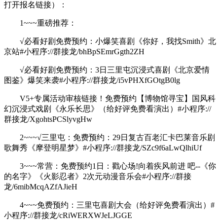
打开报名链接）：
1~~~重磅推荐：
√必看好剧免费预约：小爆笑喜剧《你好，我找Smith》北
京站#小程序://群接龙/bhBpSEmrGgth2ZH
√必看好剧免费预约：3日三里屯沉浸式喜剧《北京爱情
图鉴》爆笑来袭#小程序://群接龙/i5vPHXfGOtgB0lg
V5+专属活动审核链接！免费预约【博物馆寻宝】国风科
幻沉浸式戏剧《永乐长思》（给好评免费看演出）#小程序://
群接龙/XgohtsPCSlyvgHw
2~~~√三里屯：免费预约：29日复古百老汇卡巴莱音乐剧
歌舞秀《摩登明星梦》#小程序://群接龙/SZc9f6aLwQlhiUf
3~~~常营：免费预约1日：戳心场!向着疾风前进 吧--《你
的名字》《火影忍者》2次元动漫音乐会#小程序://群接
龙/6mibMcqAZfAJieH
4~~~免费预约：三里屯喜剧大会（给好评免费看演出）#
小程序://群接龙/cRiWERXWJeLJGGE