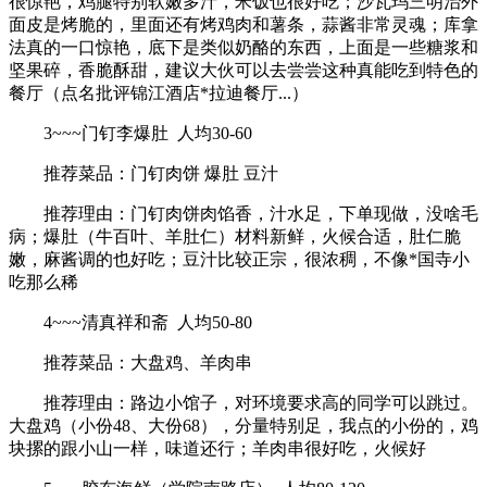
很惊艳，鸡腿特别软嫩多汁，米饭也很好吃；沙瓦玛三明治外
面皮是烤脆的，里面还有烤鸡肉和薯条，蒜酱非常灵魂；库拿
法真的一口惊艳，底下是类似奶酪的东西，上面是一些糖浆和
坚果碎，香脆酥甜，建议大伙可以去尝尝这种真能吃到特色的
餐厅（点名批评锦江酒店*拉迪餐厅...）
3~~~门钉李爆肚 人均30-60
推荐菜品：门钉肉饼 爆肚 豆汁
推荐理由：门钉肉饼肉馅香，汁水足，下单现做，没啥毛
病；爆肚（牛百叶、羊肚仁）材料新鲜，火候合适，肚仁脆
嫩，麻酱调的也好吃；豆汁比较正宗，很浓稠，不像*国寺小
吃那么稀
4~~~清真祥和斋 人均50-80
推荐菜品：大盘鸡、羊肉串
推荐理由：路边小馆子，对环境要求高的同学可以跳过。
大盘鸡（小份48、大份68），分量特别足，我点的小份的，鸡
块摞的跟小山一样，味道还行；羊肉串很好吃，火候好