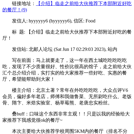
链接地址：
【介绍】临走之前给大伙推荐下本部附近好吃
的餐厅！(9)
发信人: hyyyyyy6 (hyyyyyy6), 信区: Food
标 题: 【介绍】临走之前给大伙推荐下本部附近好吃的餐
厅！
发信站: 北邮人论坛 (Sat Jun 17 02:29:03 2023), 站内
写在前面：马上就要走了，这一年在西土城吃吃吃吃吃
吃，发现了不少质量很好、性价比很高的馆子，走之前给大伙
汇个总介绍介绍，实打实的给大家推荐一些好吃、实惠的餐
厅，希望能帮助到大家！
楼主介绍：北京土著？常年在外吃吃吃吃，大众点评V6
会员，偏好多年老店，师傅和我做鲁菜、无所尉吃什么、老饭
骨、隋卞、米焙实验室、杨草莓熊、老唐忠实粉丝。
叠buff：口味这个东西非常主观！！只是以我的经验给大
家推荐下我感觉很ok的餐厅~
本次主要给大伙推荐学校周围5KM内的餐厅（排名不分