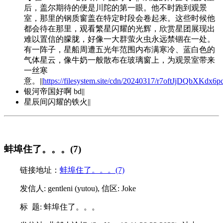
后，盖尔期待的便是川陀的第一眼。他不时跑到观景
室，那里的钢质窗盖在特定时段会卷起来。这些时候他
都会待在那里，观看繁星闪耀的光辉，欣赏星团展现出
难以置信的朦胧，好像一大群萤火虫永远禁锢在一处。
有一阵子，星船周遭五光年范围内布满寒冷、蓝白色的
气体星云，像牛奶一般散布在玻璃窗上，为观景室带来
一丝寒
意。||
https://filesystem.site/cdn/20240317/r7oftJjDQbXKdx
银河帝国好啊 bd||
星辰间闪耀的铁火||
蚌埠住了。。。(7)
链接地址：
蚌埠住了。。。(7)
发信人: gentleni (yutou), 信区: Joke
标 题: 蚌埠住了。。。