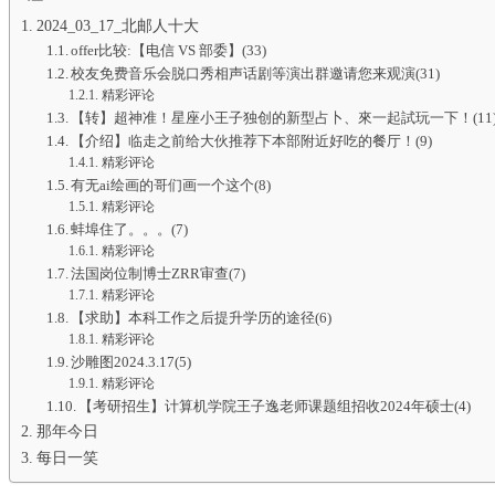
2024_03_17_北邮人十大
offer比较:【电信 VS 部委】(33)
校友免费音乐会脱口秀相声话剧等演出群邀请您来观演(31)
精彩评论
【转】超神准！星座小王子独创的新型占卜、來一起試玩一下！(11
【介绍】临走之前给大伙推荐下本部附近好吃的餐厅！(9)
精彩评论
有无ai绘画的哥们画一个这个(8)
精彩评论
蚌埠住了。。。(7)
精彩评论
法国岗位制博士ZRR审查(7)
精彩评论
【求助】本科工作之后提升学历的途径(6)
精彩评论
沙雕图2024.3.17(5)
精彩评论
【考研招生】计算机学院王子逸老师课题组招收2024年硕士(4)
那年今日
每日一笑