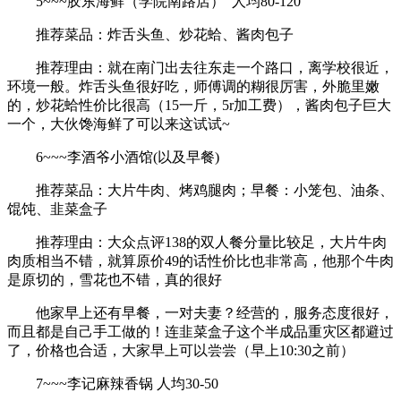
5~~~胶东海鲜（学院南路店） 人均80-120
推荐菜品：炸舌头鱼、炒花蛤、酱肉包子
推荐理由：就在南门出去往东走一个路口，离学校很近，
环境一般。炸舌头鱼很好吃，师傅调的糊很厉害，外脆里嫩
的，炒花蛤性价比很高（15一斤，5r加工费），酱肉包子巨大
一个，大伙馋海鲜了可以来这试试~
6~~~李酒爷小酒馆(以及早餐)
推荐菜品：大片牛肉、烤鸡腿肉；早餐：小笼包、油条、
馄饨、韭菜盒子
推荐理由：大众点评138的双人餐分量比较足，大片牛肉
肉质相当不错，就算原价49的话性价比也非常高，他那个牛肉
是原切的，雪花也不错，真的很好
他家早上还有早餐，一对夫妻？经营的，服务态度很好，
而且都是自己手工做的！连韭菜盒子这个半成品重灾区都避过
了，价格也合适，大家早上可以尝尝（早上10:30之前）
7~~~李记麻辣香锅 人均30-50