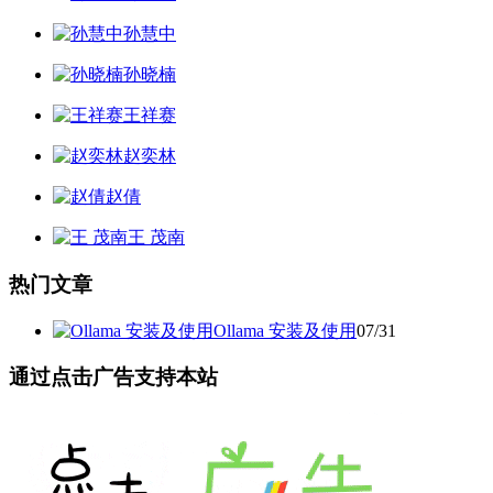
孙慧中
孙晓楠
王祥赛
赵奕林
赵倩
王 茂南
热门文章
Ollama 安装及使用
07/31
通过点击广告支持本站