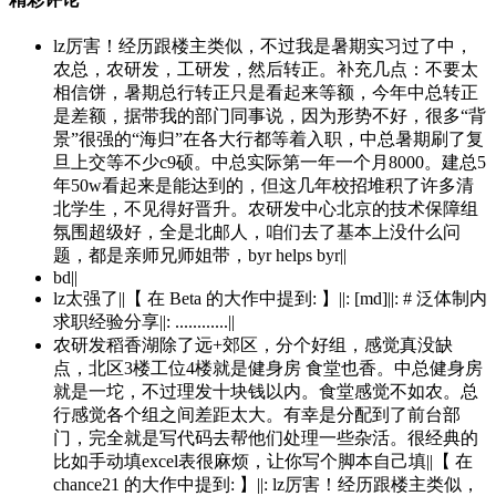
lz厉害！经历跟楼主类似，不过我是暑期实习过了中，
农总，农研发，工研发，然后转正。补充几点：不要太
相信饼，暑期总行转正只是看起来等额，今年中总转正
是差额，据带我的部门同事说，因为形势不好，很多“背
景”很强的“海归”在各大行都等着入职，中总暑期刷了复
旦上交等不少c9硕。中总实际第一年一个月8000。建总5
年50w看起来是能达到的，但这几年校招堆积了许多清
北学生，不见得好晋升。农研发中心北京的技术保障组
氛围超级好，全是北邮人，咱们去了基本上没什么问
题，都是亲师兄师姐带，byr helps byr||
bd||
lz太强了||【 在 Beta 的大作中提到: 】||: [md]||: # 泛体制内
求职经验分享||: ............||
农研发稻香湖除了远+郊区，分个好组，感觉真没缺
点，北区3楼工位4楼就是健身房 食堂也香。中总健身房
就是一坨，不过理发十块钱以内。食堂感觉不如农。总
行感觉各个组之间差距太大。有幸是分配到了前台部
门，完全就是写代码去帮他们处理一些杂活。很经典的
比如手动填excel表很麻烦，让你写个脚本自己填||【 在
chance21 的大作中提到: 】||: lz厉害！经历跟楼主类似，