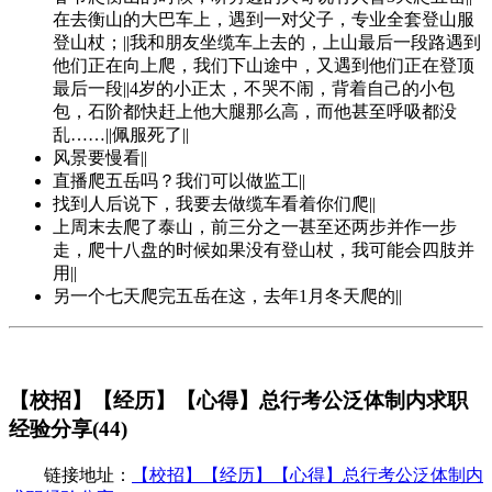
在去衡山的大巴车上，遇到一对父子，专业全套登山服
登山杖；||我和朋友坐缆车上去的，上山最后一段路遇到
他们正在向上爬，我们下山途中，又遇到他们正在登顶
最后一段||4岁的小正太，不哭不闹，背着自己的小包
包，石阶都快赶上他大腿那么高，而他甚至呼吸都没
乱……||佩服死了||
风景要慢看||
直播爬五岳吗？我们可以做监工||
找到人后说下，我要去做缆车看着你们爬||
上周末去爬了泰山，前三分之一甚至还两步并作一步
走，爬十八盘的时候如果没有登山杖，我可能会四肢并
用||
另一个七天爬完五岳在这，去年1月冬天爬的||
【校招】【经历】【心得】总行考公泛体制内求职
经验分享(44)
链接地址：
【校招】【经历】【心得】总行考公泛体制内