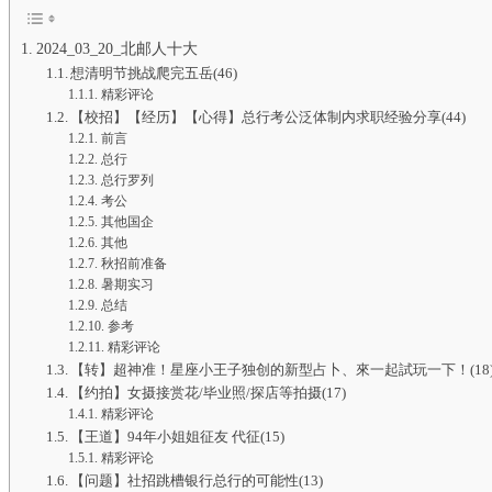
2024_03_20_北邮人十大
想清明节挑战爬完五岳(46)
精彩评论
【校招】【经历】【心得】总行考公泛体制内求职经验分享(44)
前言
总行
总行罗列
考公
其他国企
其他
秋招前准备
暑期实习
总结
参考
精彩评论
【转】超神准！星座小王子独创的新型占卜、來一起試玩一下！(18
【约拍】女摄接赏花/毕业照/探店等拍摄(17)
精彩评论
【王道】94年小姐姐征友 代征(15)
精彩评论
【问题】社招跳槽银行总行的可能性(13)