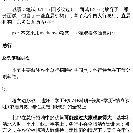
战绩：笔试16/17（国考没过），面试12/16（放弃了一部
分面试，包含了一些直属机构），拿了几个四大行总行、直属
机构、京考公务员等offer
ps：本文采用markdown格式，pc端观看体验更好~
总行
总行招聘的共性
本节主要叙述各个总行招聘的共同点，各行特色在下节分
别叙述。
bg
越六边形战士越好：学工+实习+科研+获奖+学历+情商谈
吐+衣着外貌+理性思维+能想到的全怼上。
北邮在总行招聘中的优势
可能超过大家想象得大
，基本和
清北人财一个水平线。事实上，各行不会全招清华or北大；换
言之，在各学校招聘人数保持一定比例的情况下，竞争在于学