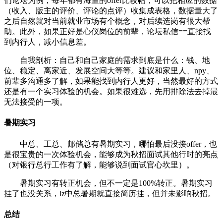
们论坛为例，每年都有海量的offer比较帖，可以把相应的数据
（收入、版主的评价、评论的点评）收集成表格，数据量大了
之后自然就对当前就业市场有个概念，对后续选岗有很大帮
助。此外，如果正好是心仪岗位的前辈，论坛私信==直接找
到内行人，减小信息差。
自我剖析：自己和自己家庭的需求到底是什么：钱、地
位、稳定、离家近、发展空间大等等。建议和家里人、npy、
前辈多沟通多了解，如果能找到内行人更好，当然最好的方式
还是有一个实习体验的机会。如果很难选，先用排除法去掉最
无法接受的一项。
暑期实习
中总、工总、邮储总有暑期实习，哪怕最后没接offer，也
是很宝贵的一次体验机会，能够成为秋招面试其他行时的亮点
（对银行总行工作有了解，能够说到面试官心坎里）。
暑期实习有转正机会，但不一定是100%转正。暑期实习
挂了也没关系，lz中总暑期就直接简历挂，但并未影响秋招。
总结