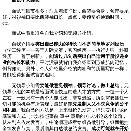
面试个人经验
面试前细节很多：注意着装打扮，西装要合身，领带要系
好，衬衫袖口要比西装袖口长一点点，要预留好通勤时间，
etc.
面试中着重准备自我介绍和无领导小组。
自我介绍要
突出自己能力的特长而不是简单地罗列经历
（学工经历——善于人际交流，实习经历——执行力强，科研
经历——善于创新），
能通过几句话突出自己适用于所投递企
业的特长和能力
。平时没事就背自我介绍直到形成肌肉记忆，
倒背如流。另外，个人介绍里介绍的内容和简历里写的一样，
要能经得起面试官的追问。
无领导小组需要
能做意见领袖，领导讨论，做出总结
，无
领导小组的本质是给面试官快速筛选人才的方式，一组十个人
左右，一般只有一两个人能胜出，非常残酷，所以需要抓住一
切可能的机会有所表现，最好是能
先发制人又不失竞争的公平
和礼貌
。我自己的方法是一上来就抢先发言，但只安排讨论的
基调和方式（比如按照事前-事中-事后的方式讨论这个议题，
从左到右依次发言），中途顺理成章给组员做引导，继而把控
全组发言节奏，最后顺其自然做总结发言。
成功可能就在开始