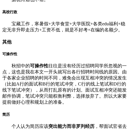
高校行政
宝藏工作，寒暑假+大学食堂+大学医院+各类edu福利+稳
定无非升即走压力+工资不低，就是不好考+在编的名额少。
其他
可操作性
秋招中的
可操作性
往往是没有经历过招聘同学所忽视的一
点，这也是我在本文一开头就写出各行招聘时间线的原因。由
于各家企业招聘的时间不同，难免会出现互相冲突的情况发生
（比如A行的面试和B行的笔试冲突，C行的线上笔试和D行的
线下笔试冲突），从而打乱原有的计划。面试互相冲突还能发
邮件协调，笔试冲突只能权衡利弊，选择放弃了。所以大家要
提前做好心理和规划上的准备。
简历
个人认为简历应该
突出能力而非罗列经历
，帮面试官省去