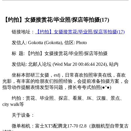
【约拍】女摄接赏花/毕业照/探店等拍摄(17)
链接地址：
【约拍】女摄接赏花/毕业照/探店等拍摄(17)
发信人: Gokotta (Gokotta), 信区: Photo
标 题: 【约拍】女摄接赏花/毕业照/探店等拍摄
发信站: 北邮人论坛 (Wed Mar 20 00:46:44 2024), 站内
坐标本部研三女摄，esfj，日常喜欢拍照审美在线，喜欢
光影，有丰富的给朋友们拍照经验，会提前准备拍摄方案，会
指导动作提醒表情发型等问题，擅长夸夸式拍照(●''●)
约拍：赏花、毕业照、探店、看展、JK、汉服、景点、
city walk等
关于设备：
微单相机：富士XT5配腾龙17-70 f2.8（旗舰机型自带复古