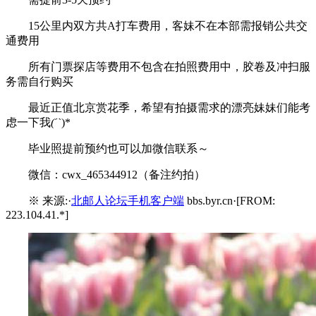
15公里内双方共A打车费用，客妹不在本部需报销公共交
通费用
所有门票探店等费用不包含在拍照费用中，胶卷及冲扫服
务需自行购买
最近正值北京赏花季，希望有拍摄需求的漂亮妹妹们能考
虑一下我
(ˊˋ
)*
毕业照提前预约也可以加微信联系～
微信：cwx_465344912（备注约拍）
※ 来源:·
北邮人论坛手机客户端
bbs.byr.cn·[FROM:
223.104.41.*]