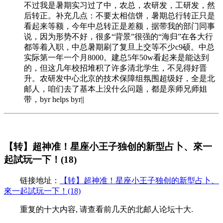
不过我是暑期实习过了中，农总，农研发，工研发，然
后转正。补充几点：不要太相信饼，暑期总行转正只是
看起来等额，今年中总转正是差额，据带我的部门同事
说，因为形势不好，很多“背景”很强的“海归”在各大行
都等着入职，中总暑期刷了复旦上交等不少c9硕。中总
实际第一年一个月8000。建总5年50w看起来是能达到
的，但这几年校招堆积了许多清北学生，不见得好晋
升。农研发中心北京的技术保障组氛围超级好，全是北
邮人，咱们去了基本上没什么问题，都是亲师兄师姐
带，byr helps byr||
【转】超神准！星座小王子独创的新型占卜、來一
起試玩一下！(18)
链接地址：
【转】超神准！星座小王子独创的新型占卜、
來一起試玩一下！(18)
重复的十大内容, 请查看前几天的北邮人论坛十大.