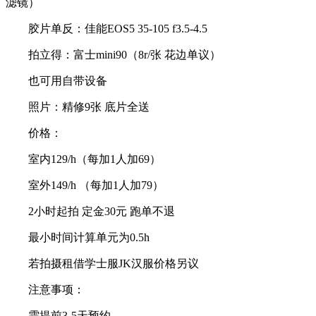
滤镜）
胶片单反：佳能EOS5 35-105 f3.5-4.5
拍立得：富士mini90（8r/张 花边单议）
也可用自带设备
照片：精修9张 底片全送
价格：
室内129/h（每加1人加69）
室外149/h （每加1人加79）
2小时起拍 定金30元 跑单不退
最小时间计算单元为0.5h
若拍摄租借学士服JK汉服价格另议
注意事项：
需提前3-5天预约