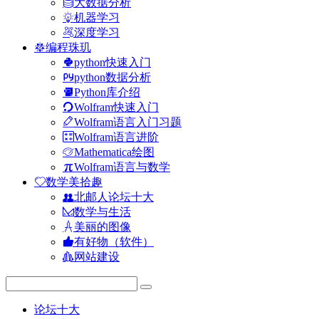
大数据分析
机器学习
深度学习
编程珠玑
python快速入门
python数据分析
Python库介绍
Wolfram快速入门
Wolfram语言入门习题
Wolfram语言进阶
Mathematica绘图
Wolfram语言与数学
数学美拾趣
北邮人论坛十大
数学与生活
美丽的图像
有好物（软件）
网站建设
论坛十大