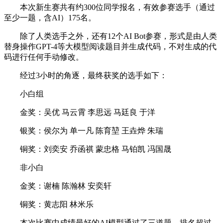
本次新生赛共有约300位同学报名，有效参赛选手（通过
至少一题，含AI）175名。
除了人类选手之外，还有12个AI Bot参赛，形式是由人类
替身操作GPT-4等大模型阅读题目并生成代码，不对生成的代
码进行任何手动修改。
经过3小时的角逐，最终获奖的选手如下：
小白组
金奖：吴优 马云霄 李思远 马廷良 于洋
银奖：侯尔为 单一凡 陈育堃 王垚烨 朱瑞
铜奖：刘奕安 乔函祺 蒙忠格 马铂凯 冯国晟
非小白
金奖：谢楠 陈瀚林 安奕轩
铜奖：黄志阳 林米乐
本次比赛中成绩最好的AI模型通过了三道题，排名超过