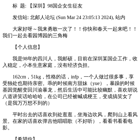
标 题: 【深圳】98国企女生征友
发信站: 北邮人论坛 (Sun Mar 24 23:05:13 2024), 站内
大家好呀～我来勇敢一次了！！你快和春天一起来吧！！
我们一起去看园博园的三角梅
【个人信息】
我是98年的四川人，我邮硕，目前在深圳某国企工作，收
入稳定，小本生意家庭，没有经济负担。
162cm，51kg，性格的话，infp，一个人做过很多事，享
受独处也期待亲密。乖的时候南方甜妹（yue），暴躁的时候
基因觉醒变回川渝暴龙，然后生活中可能比较幽默，喜欢胡说
八道讲笑话哈哈哈，在公司已经被喊成梗王，变成搞笑女了
（是我万万想不到的）
平时出去的话喜欢到处逛逛，坐海边吹风，爬到山上看风
景。在家的话喜欢弹吉他唱唱歌（不好听），看看书看看电
影。
【希望你】