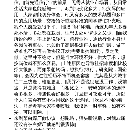
信。||首先通信行业的前景，无需从就业市场看，从日常
生活大家也能感知一二。4g到5g变化多大，5g实际的应
用，大家都能切身体会。6g又有多大的技术颠覆和多广
阔的应用场景，交给预研或者标准的同学帮忙补充吧。
我个人感受就很平平。||设备商和终端厂商这几年大多要
死不活，多处都在裁员。理想去处可谓少之又少。||而我
所说的窄，不止是说转码、跨行业难，通信行业本身也
各岗位有壁垒。比如做了高层很难再去做物理层，做了
标准也不好再去做协议开发(需要重拾编程)，反之类
似，这里并不绝对，但是当大环境不好，供大于求，想
换岗位就不那么容易。||上述原因也导致社招难度相比校
招大很多，而如果想转码，想换行(银行，研究院，国企
等)，会因为过往经历不符而机会寥寥，尤其是从大城市
往二三线走，难度更甚。||我并不是说彻底没工作，没前
途。只是觉得有难度，而相比之下，转码的同学的选择
会多很多，待遇也会好很多，并且进可攻退可守。所以
个人而言会有些不认同我的这个选择。||欢迎不同的看
法，只是希望大家不要喷我，我仅是一时牢骚，如有不
妥，可以删除。||
来到某白嫖厂做协议，想跑路，猎头听说后，对我22届
还没有被白嫖厂裁感到很震惊||