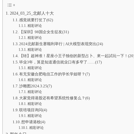
2024_03_25_北邮人十大
感觉就要打仗了(62)
精彩评论
【深圳】98国企女生征友(31)
精彩评论
2024北邮新生赛顺利举行 | AI大模型表现突出(24)
精彩评论
【转】超神准！星座小王子独创的新型占卜、來一起試玩一下！(20
毕业3年，算是知道通信就业口有多窄了……(17)
精彩评论
有无安徽合肥电信工作的学长学姐呀？(7)
精彩评论
沙雕图2024.3.25(7)
精彩评论
大家觉得港股还有希望系统性修复么？(6)
精彩评论
联培项目询问(4)
精彩评论
想申请港校(4)
精彩评论