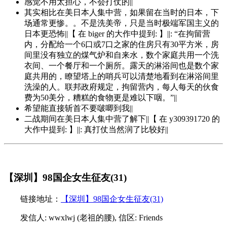
感觉不用太担心，不会打仗的||
其实相比在美日本人集中营，如果留在当时的日本，下
场通常更惨。。不是洗美帝，只是当时极端军国主义的
日本更恐怖||【 在 biger 的大作中提到: 】||: “在拘留营
内，分配给一个6口或7口之家的住房只有30平方米，房
间里没有独立的煤气炉和自来水，数个家庭共用一个洗
衣间、一个餐厅和一个厕所。露天的淋浴间也是数个家
庭共用的，瞭望塔上的哨兵可以清楚地看到在淋浴间里
洗澡的人。联邦政府规定，拘留营内，每人每天的伙食
费为50美分，糟糕的食物更是难以下咽。”||
希望能直接斩首不要啵唧到我||
二战期间在美日本人集中营了解下||【 在 y309391720 的
大作中提到: 】||: 真打仗当然润了比较好||
【深圳】98国企女生征友(31)
链接地址：
【深圳】98国企女生征友(31)
发信人: wwxlwj (老祖的腰), 信区: Friends