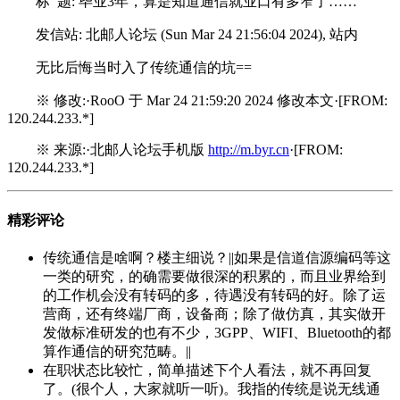
标 题: 毕业3年，算是知道通信就业口有多窄了……
发信站: 北邮人论坛 (Sun Mar 24 21:56:04 2024), 站内
无比后悔当时入了传统通信的坑==
※ 修改:·RooO 于 Mar 24 21:59:20 2024 修改本文·[FROM:
120.244.233.*]
※ 来源:·北邮人论坛手机版
http://m.byr.cn
·[FROM:
120.244.233.*]
精彩评论
传统通信是啥啊？楼主细说？||如果是信道信源编码等这
一类的研究，的确需要做很深的积累的，而且业界给到
的工作机会没有转码的多，待遇没有转码的好。除了运
营商，还有终端厂商，设备商；除了做仿真，其实做开
发做标准研发的也有不少，3GPP、WIFI、Bluetooth的都
算作通信的研究范畴。||
在职状态比较忙，简单描述下个人看法，就不再回复
了。(很个人，大家就听一听)。我指的传统是说无线通