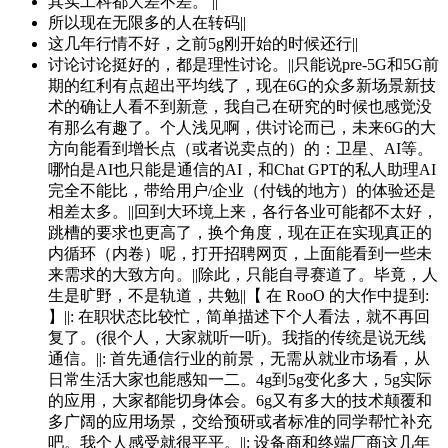
其实工科都大差不差。 ||
所以现在无限多的人在转码||
这几年行情不好，之前5g刚开始的时候还行||
讨论讨论挺好的，都是理性讨论。||只能说pre-5G和5G前
期的红利有点超出平均线了，现在6G的众多新场景新技
术的确让人看不到新意，我自己在研究的时候也感觉没
有那么有趣了。个人浅见啊，供讨论而已，未来6G的大
方向能看到增长点（或者说卖点的）的：卫星、AI等。
哪怕是AI也只能是通信的AI，和Chat GPT的私人助理AI
完全不能比，带给用户/企业（付钱的地方）的体验还是
相差太多。||回到大环境上来，各行各业可能都不太好，
跳槽的要求也更高了，换个角度，现在正在实现真正的
内循环（内卷）呢，打开招聘网页，上面能看到一些未
来需求的大致方向。||除此，只能自寻赛道了。毕竟，人
生是旷野，不是轨道，共勉||【 在 RooO 的大作中提到:
】||: 在职状态比较忙，简单描述下个人看法，就不再回
复了。(很个人，大家就听一听)。我指的传统是说无线
通信。||: 首先通信行业的前景，无需从就业市场看，从
日常生活大家也能感知一二。4g到5g变化多大，5g实际
的应用，大家都能切身体会。6g又有多大的技术颠覆和
多广阔的应用场景，交给预研或者标准的同学帮忙补充
吧。我个人感受就很平平。||: 设备商和终端厂商这几年