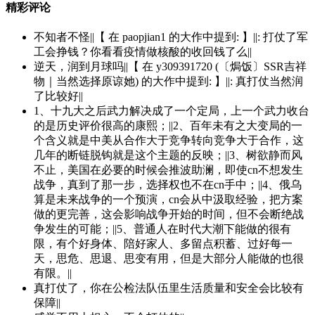
精彩评论
不知者不怪||【 在 paopjian1 的大作中提到: 】||: 打仗了军
工会挣钱？你看看疫情做核酸的收回钱了么||
逆天，润到月球吗||【 在 y309391720 (〔焗饭〕SSR吉祥
物｜当然选择原谅她) 的大作中提到: 】||: 真打仗当然润
了比较好||
1、十九大之后武力解决成了一个定局，上一个武力收台
的是历史评价很高的康熙；||2、百年未有之大变局的一
个含义就是中美从合作大于竞争转向竞争大于合作，这
几年的断链脱钩就是这个主题的反映；||3、树欲静而风
不止，美国在必要的时候会推波助澜，即使cn不想发生
战争，真到了那一步，选择权也不在cn手中；||4、俄乌
算是未来战争的一个预演，cn会从中汲取经验，把方案
做的更完善，这会影响战争开始的时间，但不会断绝战
争发生的可能；||5、普通人在时代大潮下能做的很有
限，有个好身体、陪好家人、多留点积蓄、过好每一
天，思危、思退、思变有用，但是大部分人能做的也很
有限。||
真打仗了，你在公检法队伍里生活质量和安全会比较有
保障||