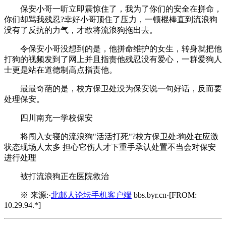
保安小哥一听立即震惊住了，我为了你们的安全在拼命，
你们却骂我残忍?幸好小哥顶住了压力，一顿棍棒直到流浪狗
没有了反抗的力气，才敢将流浪狗拖出去。
令保安小哥没想到的是，他拼命维护的女生，转身就把他
打狗的视频发到了网上并且指责他残忍没有爱心，一群爱狗人
士更是站在道德制高点指责他。
最最奇葩的是，校方保卫处没为保安说一句好话，反而要
处理保安。
四川南充一学校保安
将闯入女寝的流浪狗"活活打死"?校方保卫处:狗处在应激
状态现场人太多 担心它伤人才下重手承认处置不当会对保安
进行处理
被打流浪狗正在医院救治
※ 来源:·
北邮人论坛手机客户端
bbs.byr.cn·[FROM:
10.29.94.*]