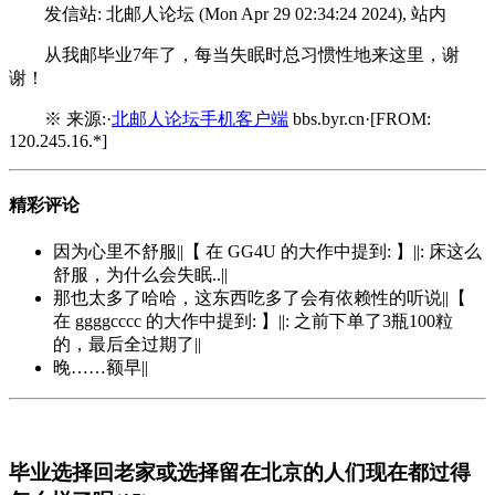
发信站: 北邮人论坛 (Mon Apr 29 02:34:24 2024), 站内
从我邮毕业7年了，每当失眠时总习惯性地来这里，谢
谢！
※ 来源:·
北邮人论坛手机客户端
bbs.byr.cn·[FROM:
120.245.16.*]
精彩评论
因为心里不舒服||【 在 GG4U 的大作中提到: 】||: 床这么
舒服，为什么会失眠..||
那也太多了哈哈，这东西吃多了会有依赖性的听说||【
在 ggggcccc 的大作中提到: 】||: 之前下单了3瓶100粒
的，最后全过期了||
晚……额早||
毕业选择回老家或选择留在北京的人们现在都过得