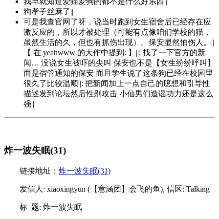
我早就知道爱猫爱狗的都不是什么好东西||
狗孝子丝麻了||
可是我查官网了呀，说当时跑到女生宿舍后已经存在应
激反应的，所以才被处理（可能有点像咱们学校的猫，
虽然生活的久，但也有抓伤出现）。保安显然怕伤人。||
【 在 yeahwww 的大作中提到: 】||: 找了一下官方的新
闻… 没说女生被吓的尖叫 保安也不是【女生纷纷呼叫】
而是宿管通知的保安 而且学生说了这条狗已经在校园里
很久了比较温顺||: 把新闻加上一点自己的臆想和引导性
描述发到论坛然后性别攻击 小仙男们造谣功力还是这么
强||
炸一波失眠(31)
链接地址：
炸一波失眠(31)
发信人: xiaoxingyun (【意涵团】会飞的鱼), 信区: Talking
标 题: 炸一波失眠