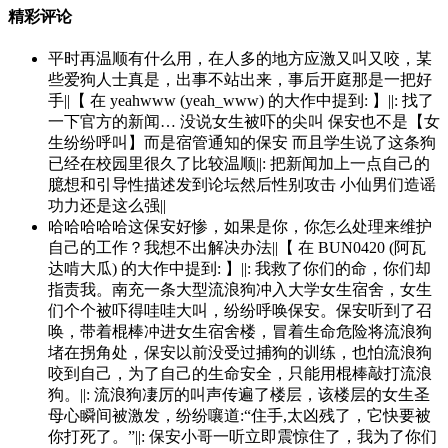
精彩评论
平时再温顺有什么用，在人多的地方应激又叫又咬，某
些爱狗人士真是，出事不站出来，事后开庭那是一把好
手||【 在 yeahwww (yeah_www) 的大作中提到: 】||: 找了
一下官方的新闻… 没说女生被吓的尖叫 保安也不是【女
生纷纷呼叫】而是宿管通知的保安 而且学生说了这条狗
已经在校园里很久了比较温顺||: 把新闻加上一点自己的
臆想和引导性描述发到论坛然后性别攻击 小仙男们造谣
功力还是这么强||
哈哈哈哈哈这保安好惨，如果是你，你怎么处理来维护
自己的工作？我想不出解决办法||【 在 BUN0420 (阿瓦
达啃大瓜) 的大作中提到: 】||: 我救了你们的命，你们却
指责我。南充一条大型流浪狗冲入大学女生宿舍，女生
们个个被吓得哇哇大叫，纷纷呼唤保安。保安听到了召
唤，带着棍棒冲进女生宿舍楼，冒着生命危险将流浪狗
堵在拐角处，保安以前没受过捕狗的训练，也怕流浪狗
咬到自己，为了自己的生命安全，只能用棍棒敲打流浪
狗。||: 流浪狗凄厉的叫声传遍了楼层，该楼层的女生圣
母心瞬间被激发，纷纷嚷道:“住手,太凶残了，它快要被
你打死了。”||: 保安小哥一听立即震惊住了，我为了你们