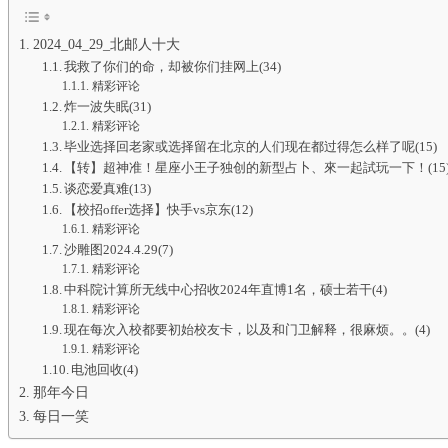
2024_04_29_北邮人十大
我救了你们的命，却被你们挂网上(34)
精彩评论
炸一波失眠(31)
精彩评论
毕业选择回老家或选择留在北京的人们现在都过得怎么样了呢(15)
【转】超神准！星座小王子独创的新型占卜、來一起試玩一下！(15
谈恋爱真难(13)
【校招offer选择】快手vs京东(12)
精彩评论
沙雕图2024.4.29(7)
精彩评论
中科院计算所无线中心招收2024年直博1名，硕士若干(4)
精彩评论
现在每次入校都要初始校友卡，以及和门卫解释，很麻烦。。(4)
精彩评论
电池回收(4)
那年今日
每日一笑