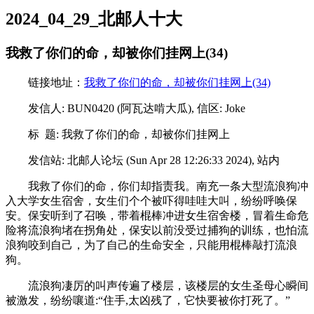
2024_04_29_北邮人十大
我救了你们的命，却被你们挂网上(34)
链接地址：
我救了你们的命，却被你们挂网上(34)
发信人: BUN0420 (阿瓦达啃大瓜), 信区: Joke
标 题: 我救了你们的命，却被你们挂网上
发信站: 北邮人论坛 (Sun Apr 28 12:26:33 2024), 站内
我救了你们的命，你们却指责我。南充一条大型流浪狗冲
入大学女生宿舍，女生们个个被吓得哇哇大叫，纷纷呼唤保
安。保安听到了召唤，带着棍棒冲进女生宿舍楼，冒着生命危
险将流浪狗堵在拐角处，保安以前没受过捕狗的训练，也怕流
浪狗咬到自己，为了自己的生命安全，只能用棍棒敲打流浪
狗。
流浪狗凄厉的叫声传遍了楼层，该楼层的女生圣母心瞬间
被激发，纷纷嚷道:“住手,太凶残了，它快要被你打死了。”