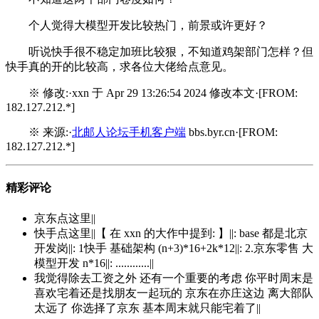
个人觉得大模型开发比较热门，前景或许更好？
听说快手很不稳定加班比较狠，不知道鸡架部门怎样？但
快手真的开的比较高，求各位大佬给点意见。
※ 修改:·xxn 于 Apr 29 13:26:54 2024 修改本文·[FROM:
182.127.212.*]
※ 来源:·
北邮人论坛手机客户端
bbs.byr.cn·[FROM:
182.127.212.*]
精彩评论
京东点这里||
快手点这里||【 在 xxn 的大作中提到: 】||: base 都是北京
开发岗||: 1快手 基础架构 (n+3)*16+2k*12||: 2.京东零售 大
模型开发 n*16||: ............||
我觉得除去工资之外 还有一个重要的考虑 你平时周末是
喜欢宅着还是找朋友一起玩的 京东在亦庄这边 离大部队
太远了 你选择了京东 基本周末就只能宅着了||