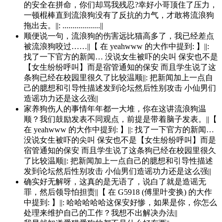
的安全在拼命，你们却骂我残忍?幸好小哥顶住了压力，
一顿棍棒直到流浪狗没有了反抗的力气，才敢将流浪狗
拖出去。||: ...................||
顺便说一句，流浪狗的伤害远比猫高多了，我已经差点
被流浪狗咬过……||【 在 yeahwww 的大作中提到: 】||:
找了一下官方的新闻… 没说女生被吓的尖叫 保安也不是
【女生纷纷呼叫】而是宿管通知的保安 而且学生说了这
条狗已经在校园里很久了比较温顺||: 把新闻加上一点自
己的臆想和引导性描述发到论坛然后性别攻击 小仙男们
造谣功力还是这么强||
家养狗伤人的事情年年都一大堆，你在这讲流浪狗温
顺？我们鼓励发表不同观点，前提是带着脑子发表。||【
在 yeahwww 的大作中提到: 】||: 找了一下官方的新闻…
没说女生被吓的尖叫 保安也不是【女生纷纷呼叫】而是
宿管通知的保安 而且学生说了这条狗已经在校园里很久
了比较温顺||: 把新闻加上一点自己的臆想和引导性描述
发到论坛然后性别攻击 小仙男们造谣功力还是这么强||
确实好无解呀，这真的是无语了，说白了就是造谣无
罪，然后领导怕担责||【 在 G5918 (傅里叶变换) 的大作
中提到: 】||: 哈哈哈哈哈这保安好惨，如果是你，你怎么
处理来维护自己的工作？我想不出解决办法||