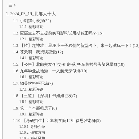
2024_05_19_北邮人十大
小刺猬可爱捏(22)
精彩评论
应届生去不去提前实习影响试用期转正吗？(15)
精彩评论
【转】超神准！星座小王子独创的新型占卜、來一起試玩一下！(12
苍天啊，我想谈恋爱(12)
精彩评论
【公告】北邮交友-社交-租房-落户-车牌摇号头脑风暴群(10)
九年毕业故地游，一入航天深似海(10)
精彩评论
物美饮料柜不凉(7)
精彩评论
【王道】【深圳】帮姐姐征友(7)
精彩评论
求一个本部租房群(6)
精彩评论
【考研招生】计算机学院12组 徐思雅老师(5)
导师介绍
研究方向
科研风格