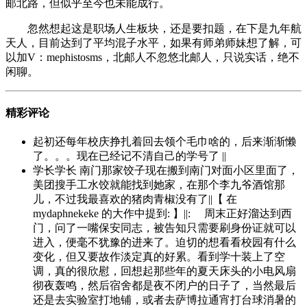
邮北路，但似乎至今也未能成行。
忽然想起这是职场人生板块，还是要扣题，在下是九年航
天人，目前达到了平均混子水平，如果有师弟师妹想了解，可
以加V：mephistosms，北邮人不忽悠北邮人，只说实话，绝不
闲聊。
精彩评论
起初还每年校庆挣扎着回去领个毛巾啥的，后来渐渐懒
了。。。现在已经记不清自己的学号了 ||
学长学长 南门那家饺子现在搬到南门对面小区里面了，
美团搜手工水饺就能找到她家，在那个李九爷酒馆那
儿，不过我最喜欢的猪肉青椒没有了||【 在
mydaphnekeke 的大作中提到: 】||: 周末正好溜达到西
门，问了一嘴保安同志，被告知只需要刷身份证就可以
进入，便毫不犹豫的进来了。迫切的想看看校园有什么
变化，但又要故作淡定真的好累。看到学十装上了空
调，真的很欣慰，回想起那些年的夏天床头的小电风扇
彻夜轰鸣，然后宿舍都是夜不闭户的日子了，当然最后
还是去实验室打地铺，或者去萨博拉通宵打台球消暑的