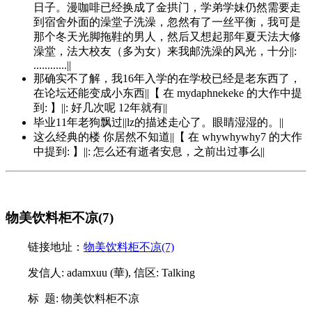
日子。漫咖啡已经换成了金拱门，学弟学妹仍然需要走
到宿舍外面的澡堂子洗澡，忽然有了一丝平衡，我可是
那个冬天光脚拖鞋的男人，然后又想起那年夏天法大修
澡堂，法大校友（多为女）来我邮洗澡的风光，十分||:
............||
那确实不了解，我16年入学的在学校已经是老东西了，
在论坛还能变成小东西||【 在 mydaphnekeke 的大作中提
到: 】||: 好几次呢 12年就有||
毕业11年老狗飘过||lz的描述走心了。眼睛湿湿的。||
这么经典的楼 你居然不知道||【 在 whywhywhy7 的大作
中提到: 】||: 怎么还有逝者安息，之前出过事么||
物美饮料柜不凉(7)
链接地址：
物美饮料柜不凉(7)
发信人: adamxuu (華), 信区: Talking
标 题: 物美饮料柜不凉