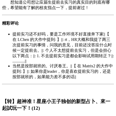
想知道公司想让应届生提前去实习的真实目的到底有哪
些，希望能有了解的校友指点一下，提前谢过！
精彩评论
提前实习还不好吗，要是工作环境不好直接奔下家||【
在 LChen 的大作中提到: 】||: rt，HR大概和我提了两三
次提前实习的事情，问我的意见，目前还没答应什么时
候一定提前去。||: 个人不太想提前去实习，但是会担心
以下两点：||: 1. 不去提前实习是都会影响试用期转正？||:
............||
当然是按部就班的。讨厌卷王。||【 在 Matrix2 的大作中
提到: 】||: 如果你是leader，你是喜欢提前实习的，还是
按部就班的，如果能力差不多的话||
【转】超神准！星座小王子独创的新型占卜、來一
起試玩一下！(12)