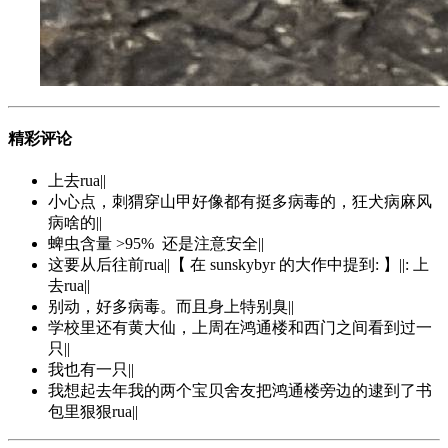
精彩评论
上去rua||
小心点，刺猬穿山甲好像都有挺多病毒的，狂犬病麻风
病啥的||
蜱虫含量 >95% 还是注意安全||
这要从后往前rua||【 在 sunskybyr 的大作中提到: 】||: 上
去rua||
别动，好多病毒。而且身上特别臭||
学校里还有黄大仙，上周在鸿通楼和西门之间看到过一
只||
我也有一只||
我想起去年我的两个宝贝舍友把鸿通楼旁边的逮到了书
包里狠狠rua||