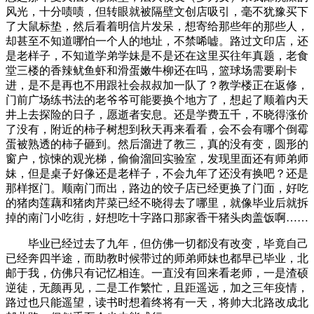
风光，十分啧啧，但转眼就被隔壁文创店吸引，毫不犹豫买下
了大鼠标垫，然后看着明信片发呆，想寄给那些年的那些人，
却甚至不知道哪怕一个人的地址，不禁唏嘘。路过文印店，还
是老样子，不知道学弟学妹是不是还在这里买往年真题，老食
堂三楼的香辣鱿鱼虾和滑蛋嫩牛柳还在吗，篮球场需要刷卡
进，是不是再也不用跟社会叔叔加一队了？教学楼正在返修，
门前广场练书法的老爷爷可能要换个地方了，想起了顺着内天
井上去探险的日子，愿逝者安息。还是学费五千，不晓得涨价
了没有，附近的柿子树想到秋天再来看看，会不会有哪个倒霉
蛋被熟透的柿子砸到。然后溜进了教三，真的没有变，圆形的
窗户，惊悚的观光梯，偷偷溜回实验室，发现里面还有师弟师
妹，但是桌子好像还是老样子，不会九年了还没有换吧？还是
那样抠门。顺南门而出，路边的饺子店已经更换了门面，好吃
的猪肉莲藕和猪肉芹菜已经不晓得去了哪里，就像毕业后就拆
掉的南门小吃街，好想吃十字路口那家香干猪头肉盖饭啊……
毕业已经过去了九年，但仿佛一切都没有改变，毕竟自己
已经奔四半途，而助教时候带过的师弟师妹也都早已毕业，北
邮于我，仿佛只有记忆相连。一直没有回来看老师，一是渣硕
逆徒，无颜再见，二是工作繁忙，且距遥远，加之三年疫情，
路过也只能遥望，读书时想着终将有一天，将帅大北路改成北