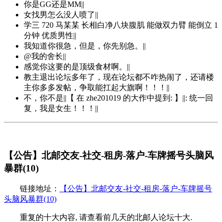
你是GG还是MM||
女找男怎么没人喷了||
学三 720 马某某 长相白净八块腹肌 能做双力臂 能倒立 1
分钟 优质男性||
我知道你很急，但是，你先别急。||
@我的舍长||
感觉你这要的是顶级食材啊。||
教主退出论坛多年了，现在论坛都不咋热闹了，还请楼
主你多多发帖，争取能扛起大旗啊！！！||
不，你不是||【 在 zhe201019 的大作中提到: 】||: 统一回
复，我是女生！！！||
【公告】北邮交友-社交-租房-落户-车牌摇号头脑风
暴群(10)
链接地址：
【公告】北邮交友-社交-租房-落户-车牌摇号
头脑风暴群(10)
重复的十大内容, 请查看前几天的北邮人论坛十大.