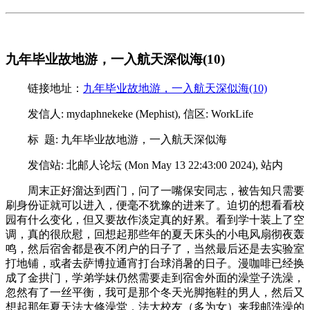
九年毕业故地游，一入航天深似海(10)
链接地址：
九年毕业故地游，一入航天深似海(10)
发信人: mydaphnekeke (Mephist), 信区: WorkLife
标 题: 九年毕业故地游，一入航天深似海
发信站: 北邮人论坛 (Mon May 13 22:43:00 2024), 站内
周末正好溜达到西门，问了一嘴保安同志，被告知只需要
刷身份证就可以进入，便毫不犹豫的进来了。迫切的想看看校
园有什么变化，但又要故作淡定真的好累。看到学十装上了空
调，真的很欣慰，回想起那些年的夏天床头的小电风扇彻夜轰
鸣，然后宿舍都是夜不闭户的日子了，当然最后还是去实验室
打地铺，或者去萨博拉通宵打台球消暑的日子。漫咖啡已经换
成了金拱门，学弟学妹仍然需要走到宿舍外面的澡堂子洗澡，
忽然有了一丝平衡，我可是那个冬天光脚拖鞋的男人，然后又
想起那年夏天法大修澡堂，法大校友（多为女）来我邮洗澡的