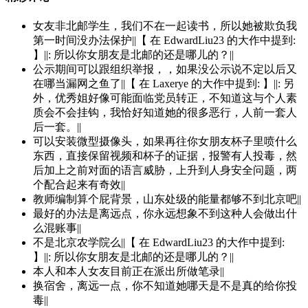
女友非北邮学生，我们不在一起读书，所以她被欺负我
第一时间没办法保护||【 在 EdwardLiu23 的大作中提到:
】||: 所以你女朋友是北邮的还是哪儿的？||
公示期间可以跟组织举报，，如果没公示说不定以后又
在哪当漏网之鱼了||【 在 Laxerye 的大作中提到: 】||: 另
外，优秀姐好像可能面临党员转正，不知道这与个人素
质会不会挂钩，我恰好知道她的很多恶行，人前一套人
后一套。||
可以安装微型摄像头，如果再往你女朋友杯子里喷什么
东西，直接保留视频和杯子的证据，报警有人投毒，然
后加上之前对面的语言威胁，上升到人身安全问题，两
个配合起来有奇效||
教师编制算个屁背景，山东处级的能量都够不到北京吧||
最好的办法是离远点，你永远想象不到这种人会做出什
么混账事||
不是北京农学院么||【 在 EdwardLiu23 的大作中提到:
】||: 所以你女朋友是北邮的还是哪儿的？||
本人和本人女友目前正在派出所做笔录||
换宿舍，离远一点，你不知道她哪天是不是真的给你投
毒||