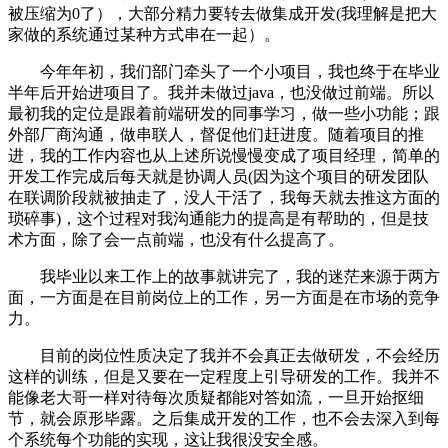
被压缩为0了），大部分精力要转去做集成开发(我理解是把大
家做的系统通过某种方式串在一起）。
今年年初，我们部门牵头了一个小项目，我也终于在毕业
半年后开始进项目了。我并未做过java，也没做过前端。所以
最初我的定位是跟着前端研发的同事学习，做一些小功能；跟
外部厂商沟通，做串联人，督促他们赶进度。随着项目的推
进，我的工作内容也从上述所说慢慢变成了项目经理，简单的
开发工作完成后每天就是协调人员(因为这个项目的研发团队
在联调阶段就被抽走了，没人干活了，我每天就去推这方面的
琐碎事)，这个过程对我沟通能力的提高是有帮助的，但是技
术方面，除了会一点前端，也没有什么提高了。
我毕业以来工作上的故事就讲完了，我的迷茫来源于两方
面，一方面是在目前岗位上的工作，另一方面是在市场的竞争
力。
目前的岗位性质决定了我并不会真正去做研发，不会经历
这样的训练，但是又要在一定程度上引导研发的工作。我并不
能像老大哥一样对待每次质疑都能对答如流，一旦开始抠细
节，就会原形毕露。之后集成开发的工作，也不会去深入到每
个系统每个功能的实现，这让我很没安全感。