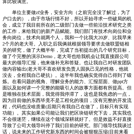
算比较满意。
单位主要做zf业务，安全方向（之前完全没了解过，为了
户口去的），由于市场行情不好，所以开始寻求一些破局的机
会，成立了我目前所在的二级部门去做一些前沿技术研究之类
的工作，来给我们的新产品赋能。我们部门有技术向岗位和业
务向岗位，技术向就两个人，我和一个比我大20岁、比我早来
2个月的老大哥。入职之后我俩就根据领导要求去做联盟链相
关的研究，做了大概半年，完成了当初提出的几个研究目标，
做了个完整的演示Demo，老大哥也给我机会让我直接跟公司
最大的领导汇报，他来做补充和答疑。也让我自己对研发团队
做内容输出(老大哥不喜欢研发负责人固执己见的性格，他就
没去，全程我自己硬抗）。这半年我也确实觉得自己得到了锻
炼。在看问题的视角、理解业务的能力、汇报层面、做ppt方
面以及如何讲一个完整的能吸引人的故事方面都有所提高。但
是唯独在技术层面，我觉得我停滞了，这也是我焦虑的一点，
因为目前做的东西毕竟不是工程化的项目，没有完整的开发流
程，代码也没啥质量(后期只有我自己在做了，目标只有实现
功能）。其实如果公司能让我们把区块链研究下去，其实我也
不会很迷茫，继续在这个领域深耕就好了。但是效益不好直接
导致了公司大领导叫停了我们目前的研究。部门领导找我谈过
话，说未来的工作研究新东西的时间会被狠狠压缩(目前来看