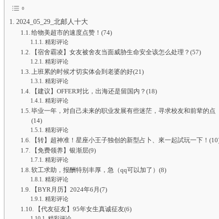
2024_05_29_北邮人十大
给物美超市的速度点赞！(74)
精彩评论
【宿舍霸凌】女友被舍友当面威胁生命安全该怎么处理？(57)
精彩评论
上班累的时候才切实体会到老婆的好(21)
精彩评论
【建议】OFFER对比，出海还是留国内？(18)
精彩评论
毕业一年，对自己未来的职业发展有些迷茫，寻求校友和前辈的点
(14)
精彩评论
【转】超神准！星座小王子独创的新型占卜、來一起試玩一下！(10
【免费领养】银渐层(9)
精彩评论
软工求助，报酬特别丰厚，急（qq可以加了）(8)
精彩评论
【BYR月历】2024年6月(7)
精彩评论
【代友征友】95年女生真诚征友(6)
精彩评论