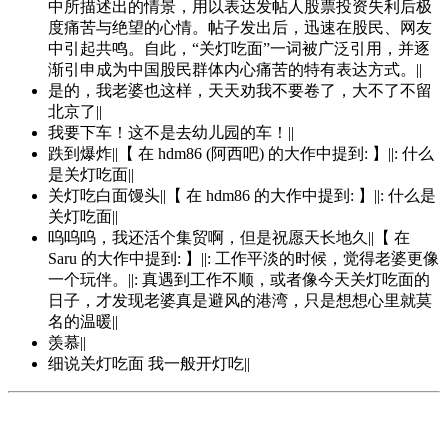
中所描述出的情景，用以表达发帖人股票投资失利后极
度痛苦与绝望的心情。帖子发出后，迅速在股民、网友
中引起共鸣。自此，“关灯吃面”一词被广泛引用，并逐
渐引申成为中国股民群体内心痛苦的特有表达方式。||
是的，我老婆也这样，天天劝我不要卷了，大不了不留
北京了||
我要下车！这不是去幼儿园的车！||
跌到爆炸||【 在 hdm86 (阿西吧) 的大作中提到: 】||: 什么
是关灯吃面||
关灯吃白面馒头||【 在 hdm86 的大作中提到: 】||: 什么是
关灯吃面||
呜呜呜，我还活个集贸啊，但是祝愿天长地久||【 在
Saru 的大作中提到: 】||: 工作平淡的时候，觉得老婆更像
一个玩伴。||: 真遇到工作不顺，或者像今天关灯吃面的
日子，才发现老婆真是避风的港湾，只是想想心里就莫
名的温暖||
羡慕||
细说关灯吃面 我一般开灯吃||