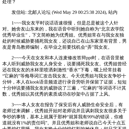
处理？
发信站: 北邮人论坛 (Wed May 29 00:25:38 2024), 站内
1~~~我女友平时说话语速很慢，但是总是被这个人针
对。她舍友山东来的，我在语音中听到她自称为“北京农学院
优秀毕业生”，下文简称她为优秀姐。优秀姐常在与我女友独
处的时候威胁要捅死我女友，还说自己在山东家里有背景，男
友是青岛教师编制，在毕业之前要找机会“弄”我女友。
2~~~今天在女友和本人连麦修改答辩ppt时，在语音里被
本人听到威胁我女友人身安全，说要捅死我女友。优秀姐曾经
还在我女友的水杯里喷洒刺激性“香水”下毒，嘴上经常挂着
“它麻的”等侮辱词汇攻击我女友。今天优秀姐与我女友争吵十
分钟，本人在kook语音频道进行录音旁听并保留了证据，短短
十分钟说要捅我女友的威胁说了三遍，“它麻的”等词语不计其
数，优秀姐以其优秀的素质成功在吵架中占据了上风。
3~~~本人女友在报告了保安后有人威胁生命安全后，有
老师过来调解，优秀姐开始对老师说并且讽刺我女友很多关于
争吵的事情，基本上就属于那种“就算我有99%的错误，你难
道就没有1%的责任吗”。并且优秀姐和老师说自己今天十点五
十要熄灯早睡，我女友晚十分钟熄灯影响她休息；却只字不提