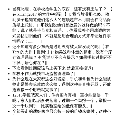
岂有此理，在学校抢学生的东西，还有没有王法了？||【
在 xiliang2017 的大作中提到: 】||: 我当然没那么傻。动
动脑子也知道他们这么大的连锁超市不可能会在商品保
质期上犯错。||: 那我能说他们是故意的这样做的吗？不
能，说了就是带节奏和造谣。||: 你看我整个用戏谑的方
式发帖阴阳他们，不就是想用合理的方式来举证这件事
情吗？||: ............||
还不知道有多少东西是过期没有被大家发现的呢||【 在
Tars 的大作中提到: 】||: 物美这种体量的超市，没有个库
存管理系统？ 有货过期不会有提示？如果明知过期还不
下掉，居心何在？||
下次看到过期应该马上买下来 然后直接投诉||
学校不作为就找市场监督管理局了||
为什么现在大家都这么好说话，手机和拿包为什么能被
抢走是警察嘛就敢这么搞，遇到这种事直接开骂，还敢
抢直接一个肘击就完事了||
12315举报吧家人们，你有图有真相，至少能赔偿一千
呢，家人们以后多去逛逛，过期一个举报一个，举报一
次一千块到手，比实验室给的低保有赚头。||
全部买走的话好像也只会按一袋的价钱来赔付，这种小