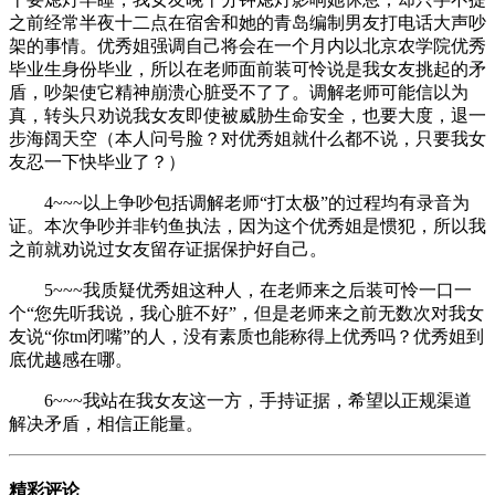
之前经常半夜十二点在宿舍和她的青岛编制男友打电话大声吵
架的事情。优秀姐强调自己将会在一个月内以北京农学院优秀
毕业生身份毕业，所以在老师面前装可怜说是我女友挑起的矛
盾，吵架使它精神崩溃心脏受不了了。调解老师可能信以为
真，转头只劝说我女友即使被威胁生命安全，也要大度，退一
步海阔天空（本人问号脸？对优秀姐就什么都不说，只要我女
友忍一下快毕业了？）
4~~~以上争吵包括调解老师“打太极”的过程均有录音为
证。本次争吵并非钓鱼执法，因为这个优秀姐是惯犯，所以我
之前就劝说过女友留存证据保护好自己。
5~~~我质疑优秀姐这种人，在老师来之后装可怜一口一
个“您先听我说，我心脏不好”，但是老师来之前无数次对我女
友说“你tm闭嘴”的人，没有素质也能称得上优秀吗？优秀姐到
底优越感在哪。
6~~~我站在我女友这一方，手持证据，希望以正规渠道
解决矛盾，相信正能量。
精彩评论