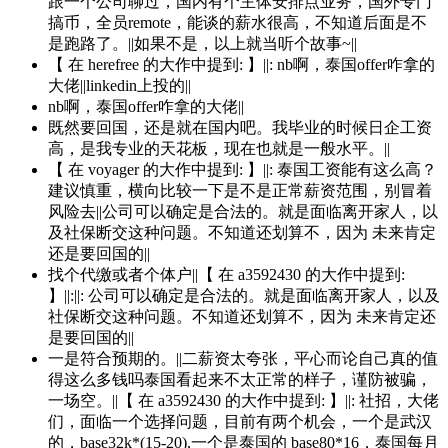
跟一个公司聊过，国内有个主体安排点业务，国外专门
搞币，全员remote，能谈的薪水很高，不知道后面是不
是跑路了。||如果不是，以上就当听个故事~||
【 在 herefree 的大作中提到: 】||: nb啊，泰国offer咋拿的
大佬||linkedin上投的||
nb啊，泰国offer咋拿的大佬||
既然要回国，还是就在国内吧。我毕业的时候日企工资
高，是我专业的天花板，现在也就是一般水平。||
【 在 voyager 的大作中提到: 】||: 泰国工资能有这么高？
建议慎重，横向比较一下是不是正常薪资范围，别冒着
风险去||公司可以确定是合法的。就是面临离开家人，以
及社保断交这种问题。不知道还划算不，因为 未来肯定
还是要回国的||
找个代缴或者个体户||【 在 a3592430 的大作中提到:
】||:||: 公司可以确定是合法的。就是面临离开家人，以及
社保断交这种问题。不知道还划算不，因为 未来肯定还
是要回国的||
一是符合预期的。||二薪资太夸张，平心而论自己真的值
得这么多钱吗泰国看起来不太正常的样子，谨防被骗，
一场空。||【 在 a3592430 的大作中提到: 】||: 社招，大佬
们，面临一个选择问题，目前有两个机会，一个是武汉
的，base32k*(15-20),一个是泰国的 base80*16，泰国每月