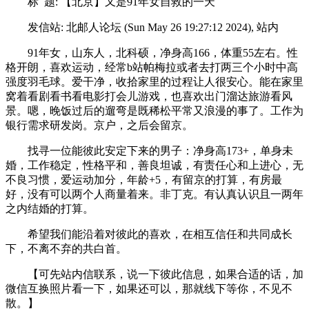
标 题: 【北京】又是91年女自救的一天
发信站: 北邮人论坛 (Sun May 26 19:27:12 2024), 站内
91年女，山东人，北科硕，净身高166，体重55左右。性
格开朗，喜欢运动，经常b站帕梅拉或者去打两三个小时中高
强度羽毛球。爱干净，收拾家里的过程让人很安心。能在家里
窝着看剧看书看电影打会儿游戏，也喜欢出门溜达旅游看风
景。嗯，晚饭过后的遛弯是既稀松平常又浪漫的事了。工作为
银行需求研发岗。京户，之后会留京。
找寻一位能彼此安定下来的男子：净身高173+，单身未
婚，工作稳定，性格平和，善良坦诚，有责任心和上进心，无
不良习惯，爱运动加分，年龄+5，有留京的打算，有房最
好，没有可以两个人商量着来。非丁克。有认真认识且一两年
之内结婚的打算。
希望我们能沿着对彼此的喜欢，在相互信任和共同成长
下，不离不弃的共白首。
【可先站内信联系，说一下彼此信息，如果合适的话，加
微信互换照片看一下，如果还可以，那就线下等你，不见不
散。】