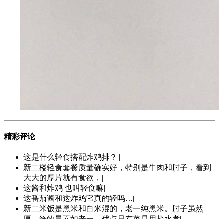
精彩评论
这是什么轻食搭配炸鸡排？||
新二楼轻食套餐质量确实好，特别是牛肉和肘子，看到
大大的厚片就有食欲，||
这酱和炸鸡 也叫轻食嘛||
这番茄酱和这炸鸡它真的轻吗…||
新二米饭是黑米和白米混的，老一纯黑米。肘子虽然
厚，给的量不如老一。优点只有菜是用盐水煮||