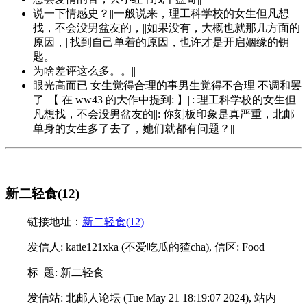
说一下情感史？||一般说来，理工科学校的女生但凡想
找，不会没男盆友的，||如果没有，大概也就那几方面的
原因，||找到自己单着的原因，也许才是开启姻缘的钥
匙。||
为啥差评这么多。。||
眼光高而已 女生觉得合理的事男生觉得不合理 不调和罢
了||【 在 ww43 的大作中提到: 】||: 理工科学校的女生但
凡想找，不会没男盆友的||: 你刻板印象是真严重，北邮
单身的女生多了去了，她们就都有问题？||
新二轻食(12)
链接地址：
新二轻食(12)
发信人: katie121xka (不爱吃瓜的猹cha), 信区: Food
标 题: 新二轻食
发信站: 北邮人论坛 (Tue May 21 18:19:07 2024), 站内