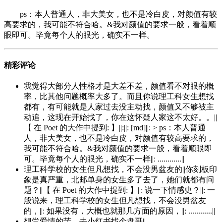
ps：本人普通人，非大美女，也不是冷白皮，对颜值有较
高要求的，我可能不符合哈。&我对颜值的要求一般，看着顺
眼即可。毕竟每个人的眼光，确实不一样。
精彩评论
我觉得大部分人性格才是大差不差，颜值看不对眼的概
率，比其他问题概率大多了。而且你说理工科女生想找
都有，有可能就是人家过去没主动找，颜值又不够被主
动追，这现在开始找了，你在这怀疑人家这不太好。。||
【 在 Poet 的大作中提到: 】||:||: [md]||: > ps：本人普通
人，非大美女，也不是冷白皮，对颜值有较高要求的，
我可能不符合哈。&我对颜值的要求一般，看着顺眼即
可。毕竟每个人的眼光，确实不一样||: ............||
理工科学校的女生但凡想找，不会没男盆友的||你刻板印
象是真严重，北邮单身的女生多了去了，她们就都有问
题？||【 在 Poet 的大作中提到: 】||: 说一下情感史？||: 一
般说来，理工科学校的女生但凡想找，不会没男盆友
的，||: 如果没有，大概也就那几方面的原因，||: ............||
想尝爱情的苦，去小红书找个盘哥||