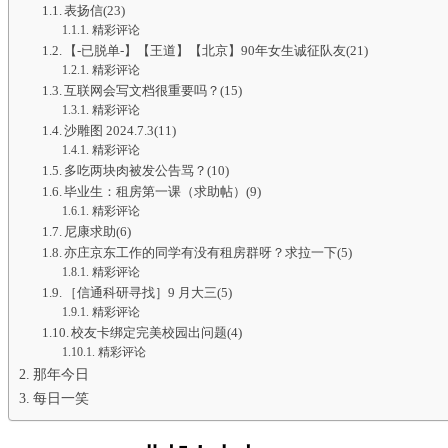
表扬信(23)
精彩评论
【-已脱单-】【王道】【北京】90年女生诚征队友(21)
精彩评论
互联网会写文档很重要吗？(15)
精彩评论
沙雕图 2024.7.3(11)
精彩评论
多吃两块肉被发公告骂？(10)
毕业生：租房第一课（求助帖）(9)
精彩评论
尼康求助(6)
亦庄京东工作的同学有没有租房群呀？求拉一下(5)
精彩评论
［信通科研寻找］9 月大三(5)
精彩评论
校友卡绑定完美校园出问题(4)
精彩评论
那年今日
每日一笑