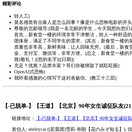
精彩评论
转人工||
莫名感觉有点瘆人是怎么回事？像是什么恐怖电影的开头
尊敬的北邮领导:||我是一名北邮的学生，今天我想向您
首先，新食堂一楼的环境非常干净整洁，给人一种舒适的
团体座，满足了不同学生的需求。||其次，新食堂一楼
质量也非常高，新鲜美味，让人回味无穷。||最后，新
金、支付宝、微信等，非常方便。||总之，新食堂一楼的
致||敬礼！||[您的名字]||[日期]||
充足？优惠？品类丰富？哥们你被绑架了就眨眨眼||
OpenAI式恐怖||
我怀着感激的心情写下这封表扬信。||教工十三层||
【-已脱单-】【王道】【北京】90年女生诚征队友(21
链接地址：
【-已脱单-】【王道】【北京】90年女生诚征队友
发信人: shirleycai ([若晨团]雪莉·布朗【花のみぞ知る】), 信区: