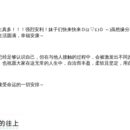
生真多！！！强烈安利！妹子们快来快来Ｏ(≧▽≦)Ｏ ～)虽然
生活圆满，幸福安康～
已经足够认识自己，但在与他人接触的过程中，会被激发出不同
也祝愿大家在这无常的人生中，自洽而丰盈，柔软且坚定，用自己
接受命运的一切安排～