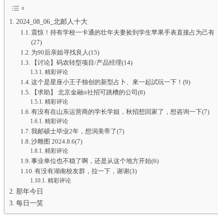
2024_08_06_北邮人十大
震惊！持有学校一卡通的壮年夫妻捡到学生苹果手表直接占为己有
(27)
为90后亲姐寻找良人(15)
【讨论】码农转型项目/产品经理(14)
精彩评论
这个是星座小王子独创的新型占卜、來一起試玩一下！(9)
【求助】 北京金融it社招可跳槽的公司(8)
精彩评论
有没有在山东运营商的学长学姐，秋招想回家了，想咨询一下(7)
精彩评论
我邮硕士毕业2年，想润美帝了(7)
沙雕图 2024.8.6(7)
精彩评论
事业单位也不稳了啊，还是从这个地方开始(6)
有没有湖南校友群，拉一下，谢谢(3)
精彩评论
那年今日
每日一笑