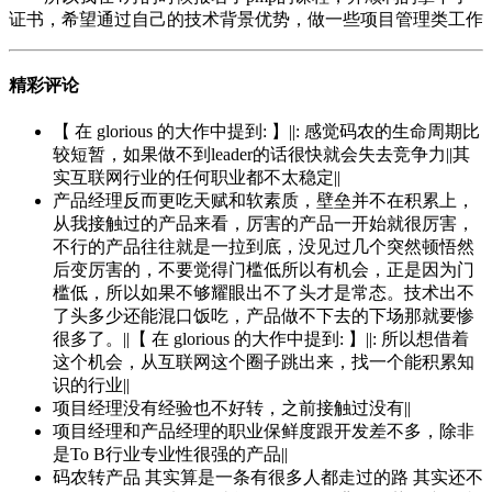
证书，希望通过自己的技术背景优势，做一些项目管理类工作
精彩评论
【 在 glorious 的大作中提到: 】||: 感觉码农的生命周期比
较短暂，如果做不到leader的话很快就会失去竞争力||其
实互联网行业的任何职业都不太稳定||
产品经理反而更吃天赋和软素质，壁垒并不在积累上，
从我接触过的产品来看，厉害的产品一开始就很厉害，
不行的产品往往就是一拉到底，没见过几个突然顿悟然
后变厉害的，不要觉得门槛低所以有机会，正是因为门
槛低，所以如果不够耀眼出不了头才是常态。技术出不
了头多少还能混口饭吃，产品做不下去的下场那就要惨
很多了。||【 在 glorious 的大作中提到: 】||: 所以想借着
这个机会，从互联网这个圈子跳出来，找一个能积累知
识的行业||
项目经理没有经验也不好转，之前接触过没有||
项目经理和产品经理的职业保鲜度跟开发差不多，除非
是To B行业专业性很强的产品||
码农转产品 其实算是一条有很多人都走过的路 其实还不