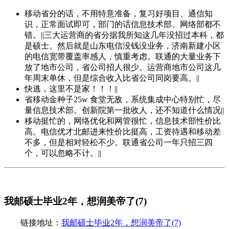
移动省分的话，不用特意准备，复习好项目、通信知
识，正常面试即可，部门的话信息技术部、网络部都不
错。||三大运营商的省分据我所知这几年没招过本科，都
是硕士。然后就是山东电信没钱没业务，济南新建小区
的电信宽带覆盖率感人，慎重考虑。联通的大量业务下
放了地市公司，省公司招人很少。运营商地市公司这几
年周末单休，但是综合收入比省公司同岗要高。||
快逃，这里不是家！！！||
省移动金种子25w 食堂无敌，系统集成中心特别忙，尽
量信息技术部。创新院第一批收人，还不知道什么情况||
移动挺忙的，网络优化和网管很忙，信息技术部性价比
高。电信优才北邮进来性价比挺高，工资待遇和移动差
不多，但是相对轻松不少。联通省公司一年只招三四
个，可以忽略不计。||
我邮硕士毕业2年，想润美帝了(7)
链接地址：
我邮硕士毕业2年，想润美帝了(7)