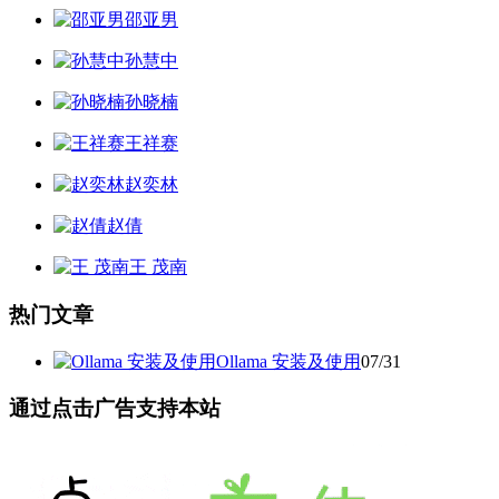
邵亚男
孙慧中
孙晓楠
王祥赛
赵奕林
赵倩
王 茂南
热门文章
Ollama 安装及使用
07/31
通过点击广告支持本站