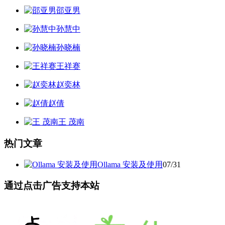
邵亚男
孙慧中
孙晓楠
王祥赛
赵奕林
赵倩
王 茂南
热门文章
Ollama 安装及使用
07/31
通过点击广告支持本站