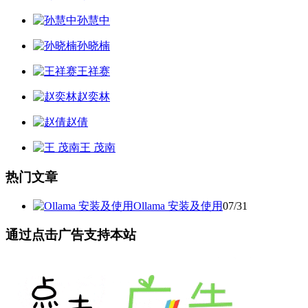
孙慧中
孙晓楠
王祥赛
赵奕林
赵倩
王 茂南
热门文章
Ollama 安装及使用
07/31
通过点击广告支持本站