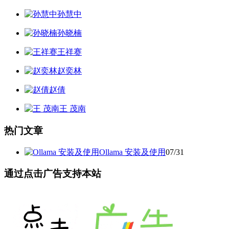
孙慧中
孙晓楠
王祥赛
赵奕林
赵倩
王 茂南
热门文章
Ollama 安装及使用
07/31
通过点击广告支持本站