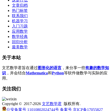
这是什么
文章归档
热门标签
联系我们
机器学习
入门习题
应用数学
数学经典
回归分析
最美数学
关于本站
文艺数学君旨在通过
图形化的语言
，来分享一些
有趣的数学知
识
，并会结合
Mathematica
和
Python
等软件做数学与实际的应
用。
关注我们
Copyright © 2017-2026
文艺数学君
版权所有.
公安备案号 11010802024744号
备案号 京ICP备17055827