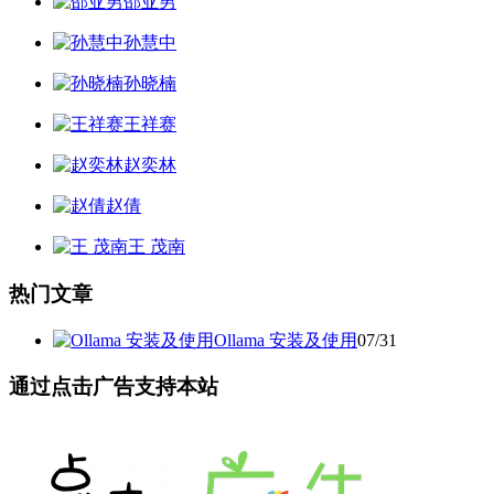
邵亚男
孙慧中
孙晓楠
王祥赛
赵奕林
赵倩
王 茂南
热门文章
Ollama 安装及使用
07/31
通过点击广告支持本站