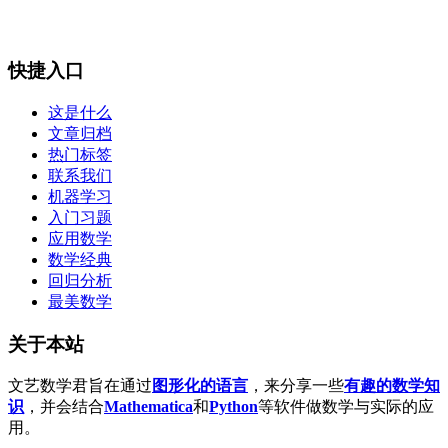
快捷入口
这是什么
文章归档
热门标签
联系我们
机器学习
入门习题
应用数学
数学经典
回归分析
最美数学
关于本站
文艺数学君旨在通过
图形化的语言
，来分享一些
有趣的数学知
识
，并会结合
Mathematica
和
Python
等软件做数学与实际的应
用。