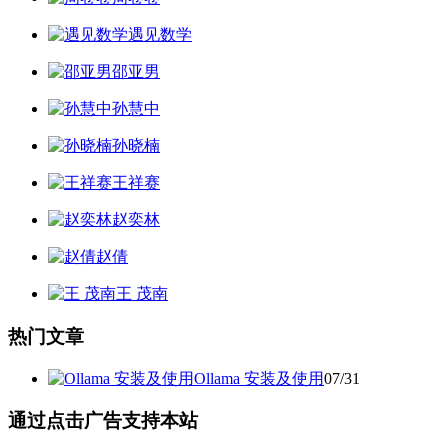
遇见数学
邵亚男
孙慧中
孙晓楠
王祥赛
赵奕林
赵倩
王 茂南
热门文章
Ollama 安装及使用
07/31
通过点击广告支持本站