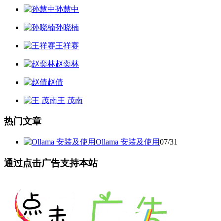
孙慧中
孙晓楠
王祥赛
赵奕林
赵倩
王 茂南
热门文章
Ollama 安装及使用
07/31
通过点击广告支持本站